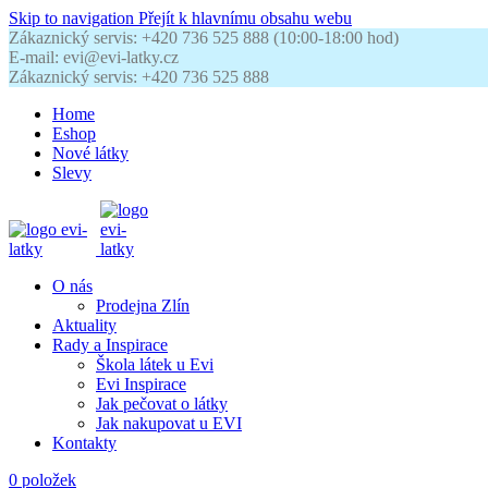
Skip to navigation
Přejít k hlavnímu obsahu webu
Zákaznický servis: +420 736 525 888 (10:00-18:00 hod)
E-mail: evi@evi-latky.cz
Zákaznický servis: +420 736 525 888
Home
Eshop
Nové látky
Slevy
O nás
Prodejna Zlín
Aktuality
Rady a Inspirace
Škola látek u Evi
Evi Inspirace
Jak pečovat o látky
Jak nakupovat u EVI
Kontakty
0
položek