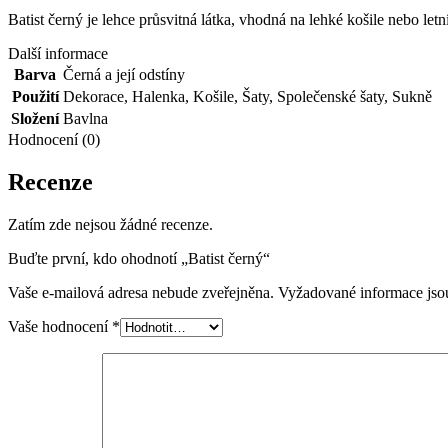
Batist černý je lehce průsvitná látka, vhodná na lehké košile nebo let
Další informace
Barva
Černá a její odstíny
Použití
Dekorace
,
Halenka
,
Košile
,
Šaty
,
Společenské šaty
,
Sukně
Složení
Bavlna
Hodnocení (0)
Recenze
Zatím zde nejsou žádné recenze.
Buďte první, kdo ohodnotí „Batist černý“
Vaše e-mailová adresa nebude zveřejněna.
Vyžadované informace js
Vaše hodnocení
*