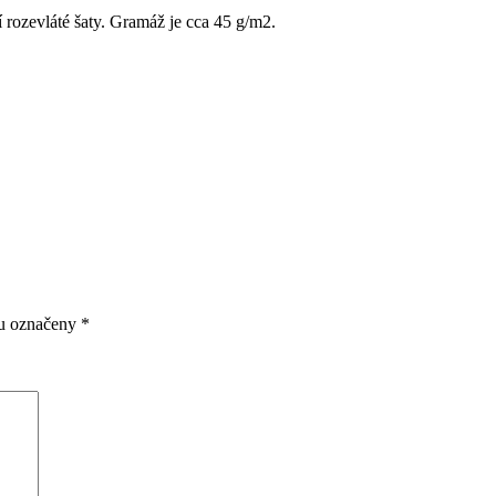
ní rozevláté šaty. Gramáž je cca 45 g/m2.
ou označeny
*