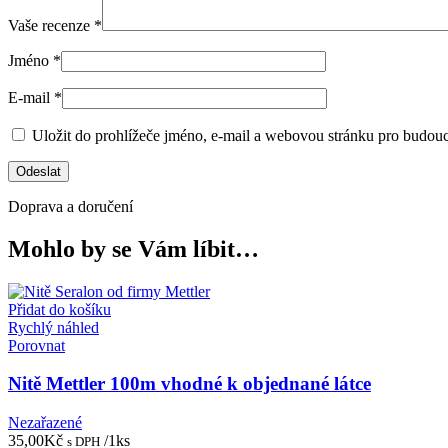
Vaše recenze
*
Jméno
*
E-mail
*
Uložit do prohlížeče jméno, e-mail a webovou stránku pro budou
Doprava a doručení
Mohlo by se Vám líbit…
Přidat do košíku
Rychlý náhled
Porovnat
Nitě Mettler 100m vhodné k objednané látce
Nezařazené
35,00
Kč
/1ks
s DPH