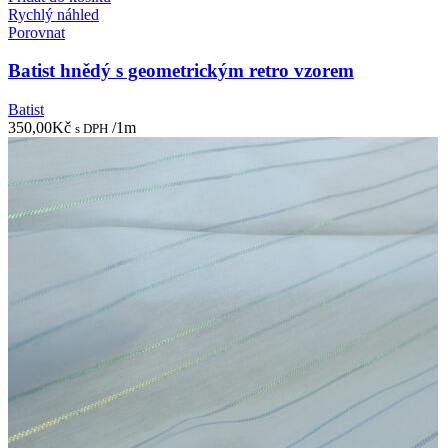
Rychlý náhled
Porovnat
Batist hnědý s geometrickým retro vzorem
Batist
350,00
Kč
/1m
s DPH