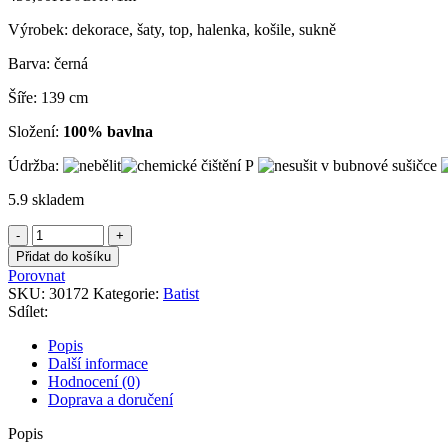
Výrobek: dekorace, šaty, top, halenka, košile, sukně
Barva: černá
Šíře: 139 cm
Složení:
100% bavlna
Údržba:
5.9 skladem
Batist
černý
Přidat do košíku
množství
Porovnat
SKU:
30172
Kategorie:
Batist
Sdílet:
Popis
Další informace
Hodnocení (0)
Doprava a doručení
Popis