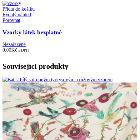
Přidat do košíku
Rychlý náhled
Porovnat
Vzorky látek bezplatně
Nezařazené
0,00
Kč
s DPH
Související produkty