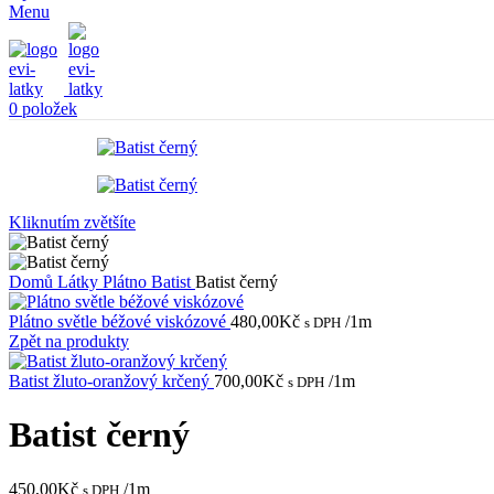
Menu
0
položek
Kliknutím zvětšíte
Domů
Látky
Plátno
Batist
Batist černý
Plátno světle béžové viskózové
480,00
Kč
/1m
s DPH
Zpět na produkty
Batist žluto-oranžový krčený
700,00
Kč
/1m
s DPH
Batist černý
450,00
Kč
/1m
s DPH