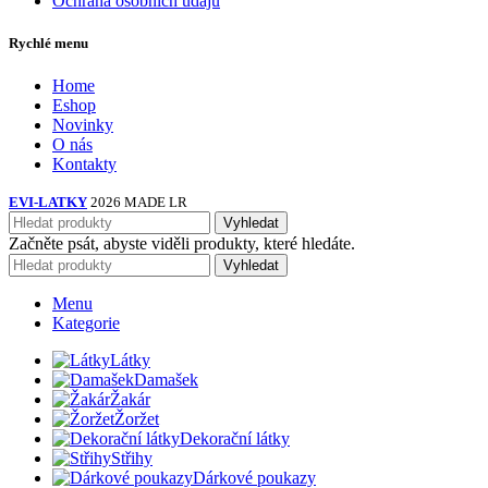
Ochrana osobních údajů
Rychlé menu
Home
Eshop
Novinky
O nás
Kontakty
EVI-LATKY
2026 MADE LR
Vyhledat
Začněte psát, abyste viděli produkty, které hledáte.
Vyhledat
Menu
Kategorie
Látky
Damašek
Žakár
Žoržet
Dekorační látky
Střihy
Dárkové poukazy