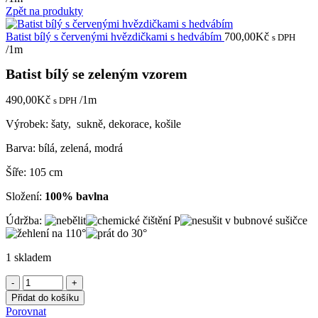
Zpět na produkty
Batist bílý s červenými hvězdičkami s hedvábím
700,00
Kč
s DPH
/1m
Batist bílý se zeleným vzorem
490,00
Kč
/1m
s DPH
Výrobek: šaty, sukně, dekorace, košile
Barva: bílá, zelená, modrá
Šíře: 105 cm
Složení:
100% bavlna
Údržba:
1 skladem
Batist
bílý
Přidat do košíku
se
Porovnat