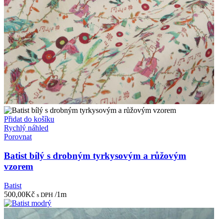
Přidat do košíku
Rychlý náhled
Porovnat
Batist bílý s drobným tyrkysovým a růžovým
vzorem
Batist
500,00
Kč
/1m
s DPH