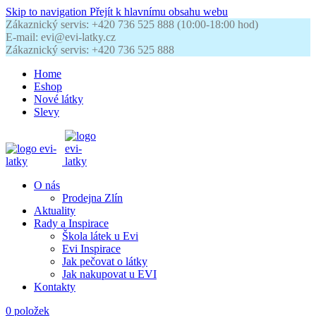
Skip to navigation
Přejít k hlavnímu obsahu webu
Zákaznický servis: +420 736 525 888 (10:00-18:00 hod)
E-mail: evi@evi-latky.cz
Zákaznický servis: +420 736 525 888
Home
Eshop
Nové látky
Slevy
O nás
Prodejna Zlín
Aktuality
Rady a Inspirace
Škola látek u Evi
Evi Inspirace
Jak pečovat o látky
Jak nakupovat u EVI
Kontakty
0
položek