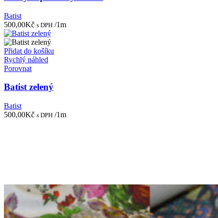
Batist
500,00
Kč
/1m
s DPH
Přidat do košíku
Rychlý náhled
Porovnat
Batist zelený
Batist
500,00
Kč
/1m
s DPH