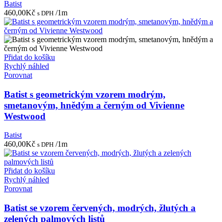
Batist
460,00
Kč
/1m
s DPH
Přidat do košíku
Rychlý náhled
Porovnat
Batist s geometrickým vzorem modrým,
smetanovým, hnědým a černým od Vivienne
Westwood
Batist
460,00
Kč
/1m
s DPH
Přidat do košíku
Rychlý náhled
Porovnat
Batist se vzorem červených, modrých, žlutých a
zelených palmových listů