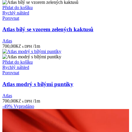
Přidat do košíku
Rychlý náhled
Porovnat
Atlas bílý se vzorem zelených kaktusů
Atlas
700,00
Kč
/1m
s DPH
Přidat do košíku
Rychlý náhled
Porovnat
Atlas modrý s bílými puntíky
Atlas
700,00
Kč
/1m
s DPH
-49%
Vyprodáno