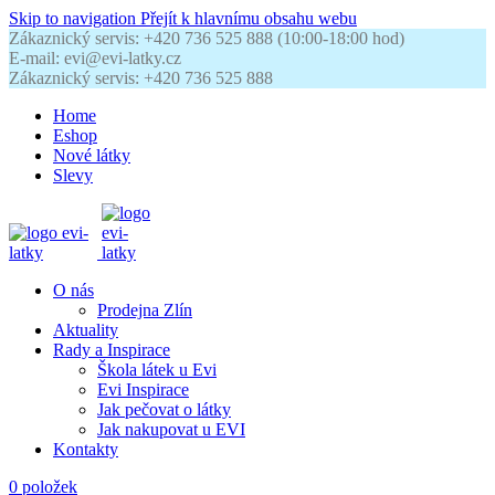
Skip to navigation
Přejít k hlavnímu obsahu webu
Zákaznický servis: +420 736 525 888 (10:00-18:00 hod)
E-mail: evi@evi-latky.cz
Zákaznický servis: +420 736 525 888
Home
Eshop
Nové látky
Slevy
O nás
Prodejna Zlín
Aktuality
Rady a Inspirace
Škola látek u Evi
Evi Inspirace
Jak pečovat o látky
Jak nakupovat u EVI
Kontakty
0
položek