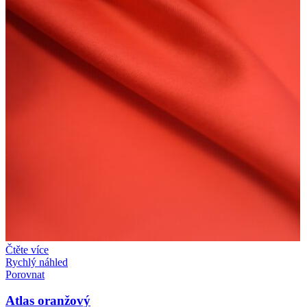
Čtěte více
Rychlý náhled
Porovnat
Atlas oranžový