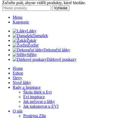
Začněte psát, abyste viděli produkty, které hledáte.
Vyhledat
Menu
Kategorie
Látky
Damašek
Žakár
Žoržet
Dekorační látky
Střihy
Dárkové poukazy
Home
Eshop
Slevy
Nové látky
Rady a Inspirace
Škola látek u Evi
Evi inspirace
Jak pečovat o látky
Jak nakupovat u EVI
O nás
Prodejna Zlín