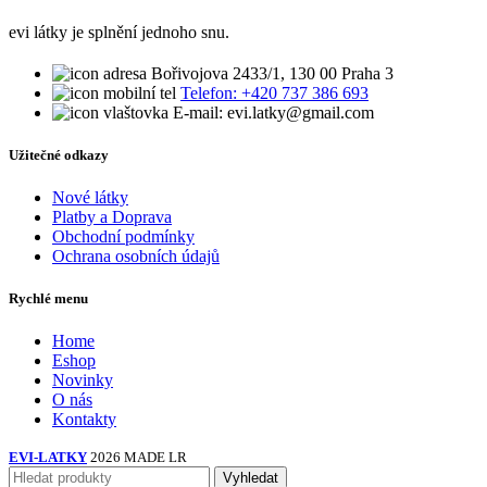
evi látky je splnění jednoho snu.
Bořivojova 2433/1, 130 00 Praha 3
Telefon: +420 737 386 693
E-mail: evi.latky@gmail.com
Užitečné odkazy
Nové látky
Platby a Doprava
Obchodní podmínky
Ochrana osobních údajů
Rychlé menu
Home
Eshop
Novinky
O nás
Kontakty
EVI-LATKY
2026 MADE LR
Vyhledat