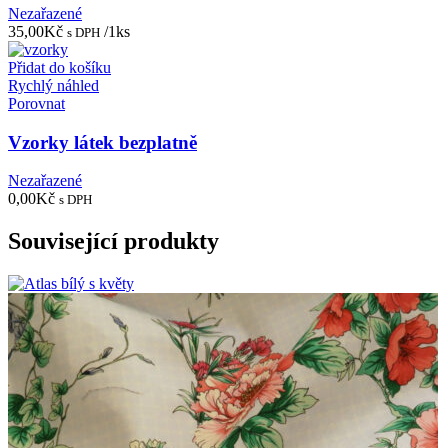
Nezařazené
35,00
Kč
/1ks
s DPH
Přidat do košíku
Rychlý náhled
Porovnat
Vzorky látek bezplatně
Nezařazené
0,00
Kč
s DPH
Související produkty