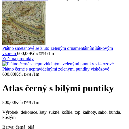
Plátno smetanové se žluto-zeleným ornamentálním šátkovým
vzorem
600,00
Kč
/1m
s DPH
Zpět na produkty
Plátno černé s nepravidelnými zelenými puntíky viskózové
600,00
Kč
/1m
s DPH
Atlas černý s bílými puntíky
800,00
Kč
/1m
s DPH
Výrobek: dekorace, šaty, sukně, košile, top, kalhoty, sako, bunda,
kostým
Barva: černá, bílá