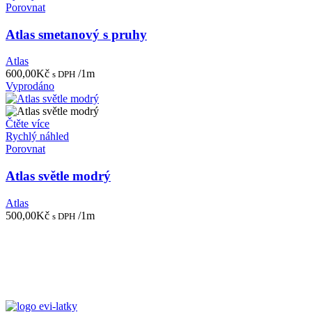
Porovnat
Atlas smetanový s pruhy
Atlas
600,00
Kč
/1m
s DPH
Vyprodáno
Čtěte více
Rychlý náhled
Porovnat
Atlas světle modrý
Atlas
500,00
Kč
/1m
s DPH