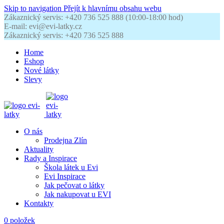
Skip to navigation
Přejít k hlavnímu obsahu webu
Zákaznický servis: +420 736 525 888 (10:00-18:00 hod)
E-mail: evi@evi-latky.cz
Zákaznický servis: +420 736 525 888
Home
Eshop
Nové látky
Slevy
O nás
Prodejna Zlín
Aktuality
Rady a Inspirace
Škola látek u Evi
Evi Inspirace
Jak pečovat o látky
Jak nakupovat u EVI
Kontakty
0
položek