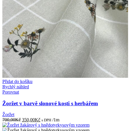
Přidat do košíku
Rychlý náhled
Porovnat
Žoržet v barvě slonové kosti s herbářem
Žoržet
Původní
Aktuální
700,00
Kč
350,00
Kč
/1m
s DPH
cena
cena
byla:
je: