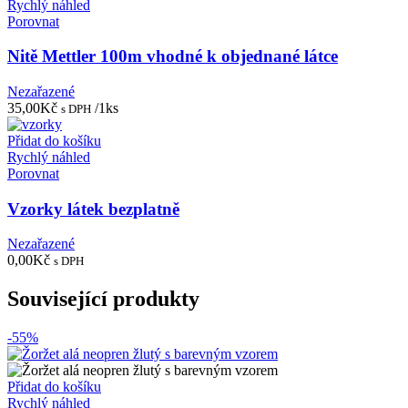
Rychlý náhled
Porovnat
Nitě Mettler 100m vhodné k objednané látce
Nezařazené
35,00
Kč
/1ks
s DPH
Přidat do košíku
Rychlý náhled
Porovnat
Vzorky látek bezplatně
Nezařazené
0,00
Kč
s DPH
Související produkty
-55%
Přidat do košíku
Rychlý náhled