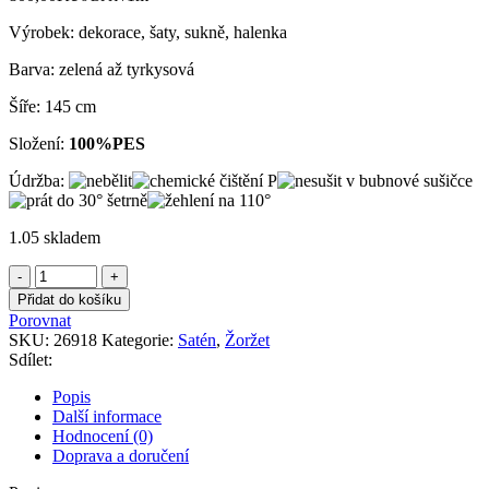
Výrobek: dekorace, šaty, sukně, halenka
Barva: zelená až tyrkysová
Šíře: 145 cm
Složení:
100%PES
Údržba:
1.05 skladem
Žoržet
zelený
Přidat do košíku
množství
Porovnat
SKU:
26918
Kategorie:
Satén
,
Žoržet
Sdílet:
Popis
Další informace
Hodnocení (0)
Doprava a doručení