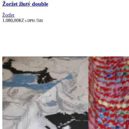
Žoržet žlutý double
Žoržet
1.080,00
Kč
/1m
s DPH