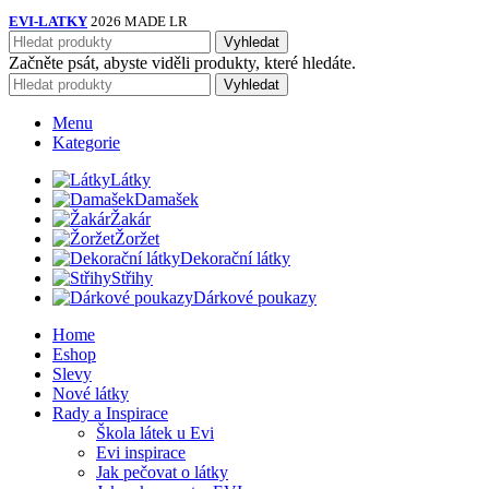
EVI-LATKY
2026 MADE LR
Vyhledat
Začněte psát, abyste viděli produkty, které hledáte.
Vyhledat
Menu
Kategorie
Látky
Damašek
Žakár
Žoržet
Dekorační látky
Střihy
Dárkové poukazy
Home
Eshop
Slevy
Nové látky
Rady a Inspirace
Škola látek u Evi
Evi inspirace
Jak pečovat o látky