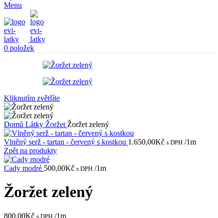
Menu
0
položek
Kliknutím zvětšíte
Domů
Látky
Žoržet
Žoržet zelený
Vlněný serž - tartan - červený s kostkou
1.650,00
Kč
/1m
s DPH
Zpět na produkty
Cady modré
500,00
Kč
/1m
s DPH
Žoržet zelený
800,00
Kč
/1m
s DPH