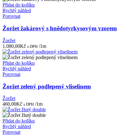
700,00Kč.
350,00Kč.
Přidat do košíku
Rychlý náhled
Porovnat
Žoržet žakárový s hnědotyrkysovým vzorem
Žoržet
1.080,00
Kč
/1m
s DPH
Přidat do košíku
Rychlý náhled
Porovnat
Žoržet zelený podlepený vliselinem
Žoržet
460,00
Kč
/1m
s DPH
Přidat do košíku
Rychlý náhled
Porovnat