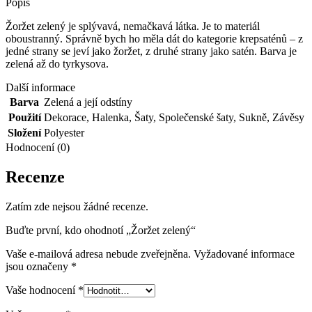
Popis
Žoržet zelený je splývavá, nemačkavá látka. Je to materiál
oboustranný. Správně bych ho měla dát do kategorie krepsaténů – z
jedné strany se jeví jako žoržet, z druhé strany jako satén. Barva je
zelená až do tyrkysova.
Další informace
Barva
Zelená a její odstíny
Použití
Dekorace
,
Halenka
,
Šaty
,
Společenské šaty
,
Sukně
,
Závěsy
Složení
Polyester
Hodnocení (0)
Recenze
Zatím zde nejsou žádné recenze.
Buďte první, kdo ohodnotí „Žoržet zelený“
Vaše e-mailová adresa nebude zveřejněna.
Vyžadované informace
jsou označeny
*
Vaše hodnocení
*