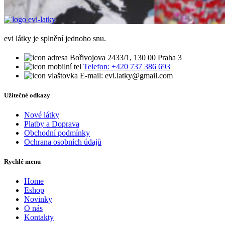
evi látky je splnění jednoho snu.
Bořivojova 2433/1, 130 00 Praha 3
Telefon: +420 737 386 693
E-mail: evi.latky@gmail.com
Užitečné odkazy
Nové látky
Platby a Doprava
Obchodní podmínky
Ochrana osobních údajů
Rychlé menu
Home
Eshop
Novinky
O nás
Kontakty