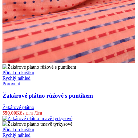
Přidat do košíku
Rychlý náhled
Porovnat
Žakárové plátno růžové s puntíkem
Žakárové plátno
550,00
Kč
/1m
s DPH
Přidat do košíku
Rychlý náhled