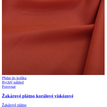
Přidat do košíku
Rychlý náhled
Porovnat
Žakárové plátno korálové viskózové
Žakárové plátno