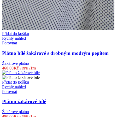
Přidat do košíku
Rychlý náhled
Porovnat
Plátno bílé žakárové s drobným modrým pepitem
Žakárové plátno
460,00
Kč
/1m
s DPH
Přidat do košíku
Rychlý náhled
Porovnat
Plátno žakárové bílé
Žakárové plátno
490,00
Kč
/1m
s DPH