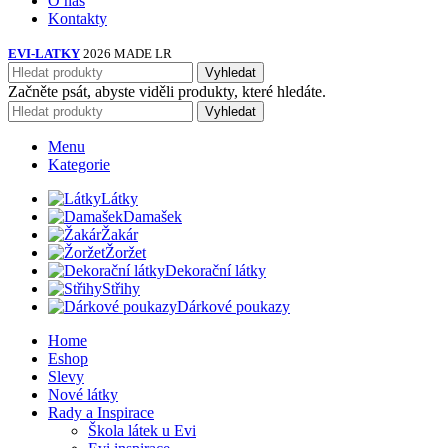
O nás
Kontakty
EVI-LATKY
2026 MADE LR
Vyhledat
Začněte psát, abyste viděli produkty, které hledáte.
Vyhledat
Menu
Kategorie
Látky
Damašek
Žakár
Žoržet
Dekorační látky
Střihy
Dárkové poukazy
Home
Eshop
Slevy
Nové látky
Rady a Inspirace
Škola látek u Evi