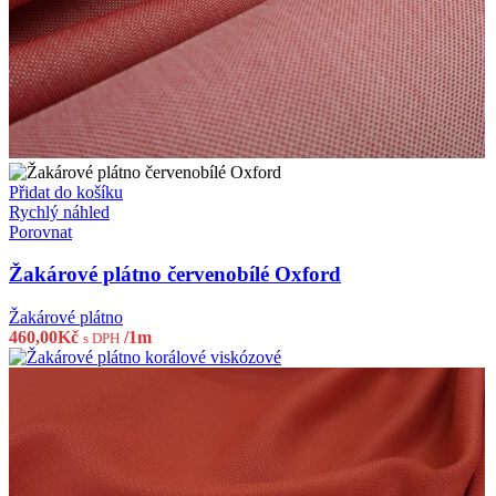
Přidat do košíku
Rychlý náhled
Porovnat
Žakárové plátno červenobílé Oxford
Žakárové plátno
460,00
Kč
/1m
s DPH