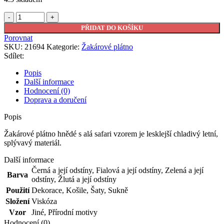
Žakárové
plátno
PŘIDAT DO KOŠÍKU
hnědé
Porovnat
se
SKU:
21694
Kategorie:
Žakárové plátno
vzorem
Sdílet:
množství
Popis
Další informace
Hodnocení (0)
Doprava a doručení
Popis
Žakárové plátno hnědé s alá safari vzorem je lesklejší chladivý letní,
splývavý materiál.
Další informace
Černá a její odstíny
,
Fialová a její odstíny
,
Zelená a její
Barva
odstíny
,
Žlutá a její odstíny
Použití
Dekorace
,
Košile
,
Šaty
,
Sukně
Složení
Viskóza
Vzor
Jiné
,
Přírodní motivy
Hodnocení (0)