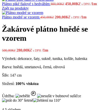
Původní
Aktuální
Plátno piké fialové s hedvábím
450,00
Kč
/1m
800,00
Kč
s DPH
cena
cena
Zpět na produkty
byla:
je:
Původní
800,00Kč.
Aktuální
450,00Kč.
Plátno modré se vzorem
200,00
Kč
/1m
450,00
Kč
s DPH
cena
cena
byla:
je:
Žakárové plátno hnědé se
450,00Kč.
200,00Kč.
vzorem
Původní
Aktuální
280,00
Kč
/1m
500,00
Kč
s DPH
cena
cena
Výrobek: dekorace, šaty, sukně, tunika, košile, halenka
byla:
je:
500,00Kč.
280,00Kč.
Barva: hnědá, smetanová, černá, olivová
Šíře: 147 cm
Složení:
100% viskóza
Údržba:
4.5 skladem