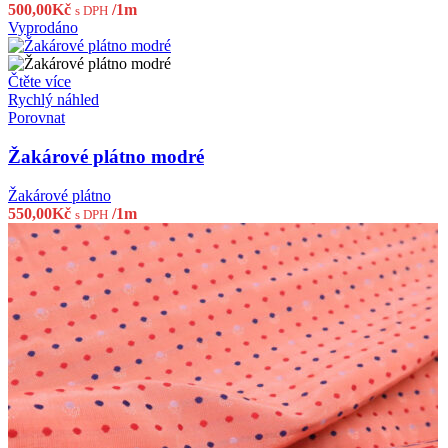
500,00
Kč
/1m
s DPH
Vyprodáno
Čtěte více
Rychlý náhled
Porovnat
Žakárové plátno modré
Žakárové plátno
550,00
Kč
/1m
s DPH