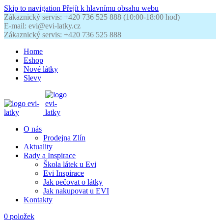
Skip to navigation
Přejít k hlavnímu obsahu webu
Zákaznický servis: +420 736 525 888 (10:00-18:00 hod)
E-mail: evi@evi-latky.cz
Zákaznický servis: +420 736 525 888
Home
Eshop
Nové látky
Slevy
O nás
Prodejna Zlín
Aktuality
Rady a Inspirace
Škola látek u Evi
Evi Inspirace
Jak pečovat o látky
Jak nakupovat u EVI
Kontakty
0
položek