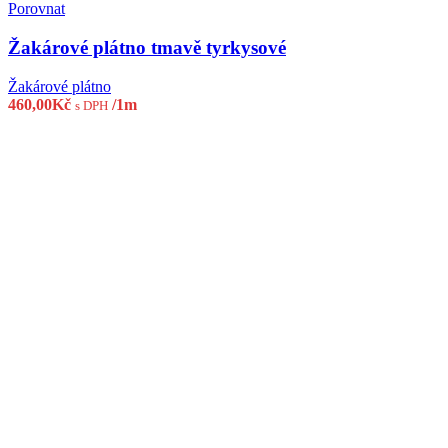
Porovnat
Žakárové plátno tmavě tyrkysové
Žakárové plátno
460,00
Kč
/1m
s DPH