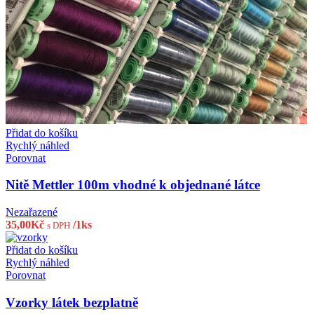
Přidat do košíku
Rychlý náhled
Porovnat
Nitě Mettler 100m vhodné k objednané látce
Nezařazené
35,00
Kč
/1ks
s DPH
Přidat do košíku
Rychlý náhled
Porovnat
Vzorky látek bezplatně