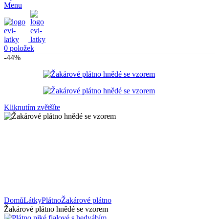
Menu
0
položek
-44%
Kliknutím zvětšíte
Domů
Látky
Plátno
Žakárové plátno
Žakárové plátno hnědé se vzorem