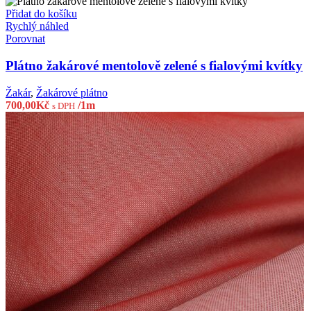
Přidat do košíku
Rychlý náhled
Porovnat
Plátno žakárové mentolově zelené s fialovými kvítky
Žakár
,
Žakárové plátno
700,00
Kč
/1m
s DPH