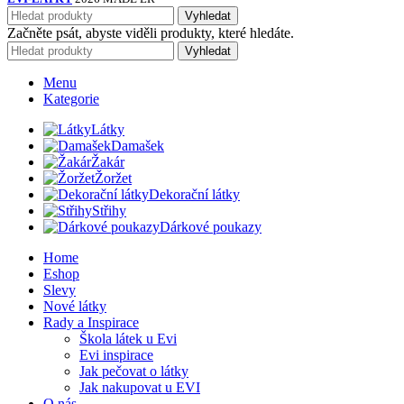
Vyhledat
Začněte psát, abyste viděli produkty, které hledáte.
Vyhledat
Menu
Kategorie
Látky
Damašek
Žakár
Žoržet
Dekorační látky
Střihy
Dárkové poukazy
Home
Eshop
Slevy
Nové látky
Rady a Inspirace
Škola látek u Evi
Evi inspirace
Jak pečovat o látky
Jak nakupovat u EVI
O nás