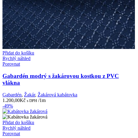
Přidat do košíku
Rychlý náhled
Porovnat
Gabardén modrý s žakárovou kostkou z PVC
vlákna
Gabardén
,
Žakár
,
Žakárová kabátovka
1.200,00
Kč
/1m
s DPH
-49%
Přidat do košíku
Rychlý náhled
Porovnat