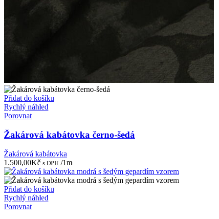
Přidat do košíku
Rychlý náhled
Porovnat
Žakárová kabátovka černo-šedá
Žakárová kabátovka
1.500,00
Kč
/1m
s DPH
Přidat do košíku
Rychlý náhled
Porovnat