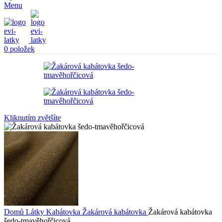
Menu
0
položek
Kliknutím zvětšíte
Domů
Látky
Kabátovka
Žakárová kabátovka
Žakárová kabátovka
šedo-tmavěhořčicová