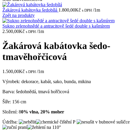
Žakárová kabátovka šedobílá
1.800,00
Kč
/1m
s DPH
Zpět na produkty
Sukno zelenohnědé a antracitově šedé double s kašmírem
2.500,00
Kč
/1m
s DPH
Žakárová kabátovka šedo-
tmavěhořčicová
1.500,00
Kč
/1m
s DPH
Výrobek: dekorace, kabát, sako, bunda, mikina
Barva: šedohnědá, tmavá hořčicová
Šíře: 156 cm
Složení: 8
0% vlna, 20% moher
Údržba: