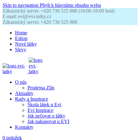
Skip to navigation
Přejít k hlavnímu obsahu webu
Zákaznický servis: +420 736 525 888 (10:00-18:00 hod)
E-mail: evi@evi-latky.cz
Zákaznický servis: +420 736 525 888
Home
Eshop
Nové látky
Slevy
O nás
Prodejna Zlín
Aktuality
Rady a Inspirace
Škola látek u Evi
Evi Inspirace
Jak pečovat o látky
Jak nakupovat u EVI
Kontakty
0
položek