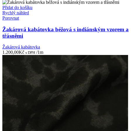
Přidat do košíku
Rychlý náhled
Porovnat
Žakárová kabátovka béžová s indiánským vzorem a
třásněmi
Žakárová kabátovka
1.200,00
Kč
/1m
s DPH