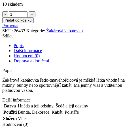
10 skladem
Žakárová
kabátovka
Přidat do košíku
šedo-
Porovnat
tmavěhořčicová
SKU:
26433
Kategorie:
Žakárová kabátovka
množství
Sdílet:
Popis
Další informace
Hodnocení (0)
Doprava a doručení
Popis
Žakárová kabátovka šedo-tmavěhořčicová je měkká látka vhodná na
mikiny, bundy nebo sportovnější kabát. Má jemný vlas a viditelnou
plátnovou vazbu.
Další informace
Barva
Hnědá a její odstíny
,
Šedá a její odstíny
Použití
Bunda
,
Dekorace
,
Kabát
,
Polštáře
Složení
Vlna
Hodnocení (0)