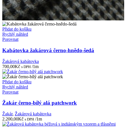
Přidat do košíku
Rychlý náhled
Porovnat
Kabátovka žakárová černo-hnědo-šedá
Žakárová kabátovka
700,00
Kč
/1m
s DPH
Přidat do košíku
Rychlý náhled
Porovnat
Žakár černo-bílý alá patchwork
Žakár
,
Žakárová kabátovka
2.200,00
Kč
/1m
s DPH