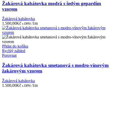
Žakárová kabátovka modrá s šedým gepardím
vzorem
Žakárová kabátovka
1.500,00
Kč
/1m
s DPH
Přidat do košíku
Rychlý náhled
Porovnat
Žakárová kabátovka smetanová s modro-vínovým
žakárovým vzorem
Žakárová kabátovka
1.500,00
Kč
/1m
s DPH