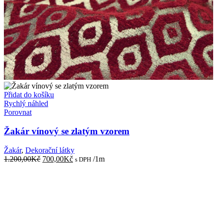
Přidat do košíku
Rychlý náhled
Porovnat
Žakár vínový se zlatým vzorem
Žakár
,
Dekorační látky
Původní
Aktuální
1.200,00
Kč
700,00
Kč
/1m
s DPH
cena
cena
byla:
je:
1.200,00Kč.
700,00Kč.