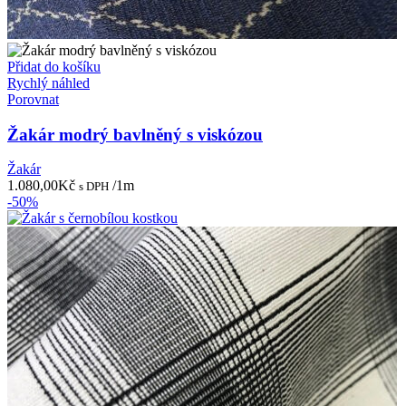
Přidat do košíku
Rychlý náhled
Porovnat
Žakár modrý bavlněný s viskózou
Žakár
1.080,00
Kč
/1m
s DPH
-50%