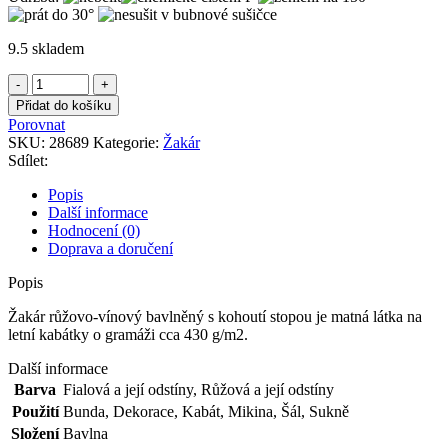
9.5 skladem
Žakár
růžovo-
Přidat do košíku
vínový
Porovnat
bavlněný
SKU:
28689
Kategorie:
Žakár
s
Sdílet:
kohoutí
stopou
Popis
množství
Další informace
Hodnocení (0)
Doprava a doručení
Popis
Žakár růžovo-vínový bavlněný s kohoutí stopou je matná látka na
letní kabátky o gramáži cca 430 g/m2.
Další informace
Barva
Fialová a její odstíny
,
Růžová a její odstíny
Použití
Bunda
,
Dekorace
,
Kabát
,
Mikina
,
Šál
,
Sukně
Složení
Bavlna