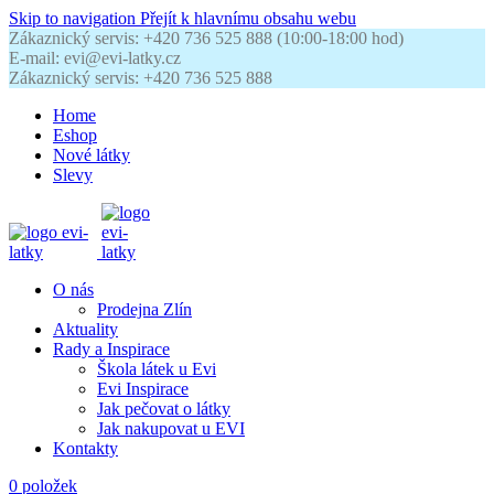
Skip to navigation
Přejít k hlavnímu obsahu webu
Zákaznický servis: +420 736 525 888 (10:00-18:00 hod)
E-mail: evi@evi-latky.cz
Zákaznický servis: +420 736 525 888
Home
Eshop
Nové látky
Slevy
O nás
Prodejna Zlín
Aktuality
Rady a Inspirace
Škola látek u Evi
Evi Inspirace
Jak pečovat o látky
Jak nakupovat u EVI
Kontakty
0
položek