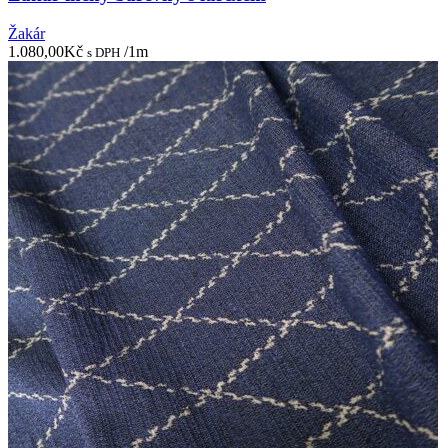
Žakár
1.080,00
Kč
/1m
s DPH