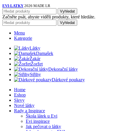
EVI-LATKY
2026 MADE LR
Vyhledat
Začněte psát, abyste viděli produkty, které hledáte.
Vyhledat
Menu
Kategorie
Látky
Damašek
Žakár
Žoržet
Dekorační látky
Střihy
Dárkové poukazy
Home
Eshop
Slevy
Nové látky
Rady a Inspirace
Škola látek u Evi
Evi inspirace
Jak pečovat o látky