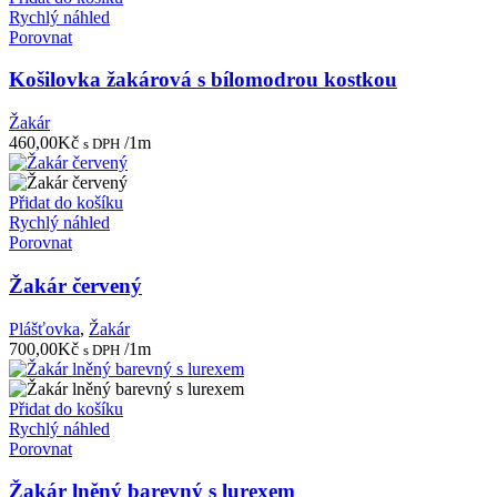
Rychlý náhled
Porovnat
Košilovka žakárová s bílomodrou kostkou
Žakár
460,00
Kč
/1m
s DPH
Přidat do košíku
Rychlý náhled
Porovnat
Žakár červený
Plášťovka
,
Žakár
700,00
Kč
/1m
s DPH
Přidat do košíku
Rychlý náhled
Porovnat
Žakár lněný barevný s lurexem