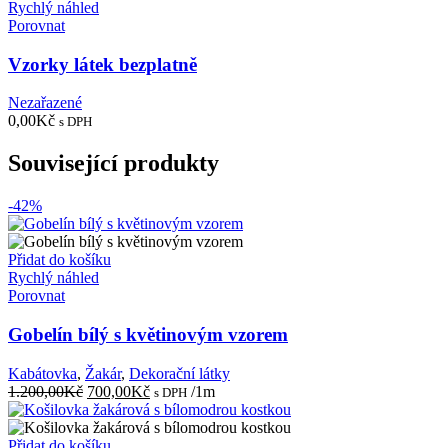
Rychlý náhled
Porovnat
Vzorky látek bezplatně
Nezařazené
0,00
Kč
s DPH
Související produkty
-42%
Přidat do košíku
Rychlý náhled
Porovnat
Gobelín bílý s květinovým vzorem
Kabátovka
,
Žakár
,
Dekorační látky
Původní
Aktuální
1.200,00
Kč
700,00
Kč
/1m
s DPH
cena
cena
byla:
je:
1.200,00Kč.
700,00Kč.
Přidat do košíku