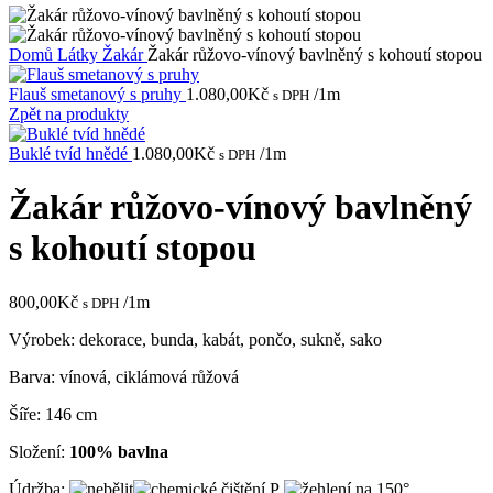
Domů
Látky
Žakár
Žakár růžovo-vínový bavlněný s kohoutí stopou
Flauš smetanový s pruhy
1.080,00
Kč
/1m
s DPH
Zpět na produkty
Buklé tvíd hnědé
1.080,00
Kč
/1m
s DPH
Žakár růžovo-vínový bavlněný
s kohoutí stopou
800,00
Kč
/1m
s DPH
Výrobek: dekorace, bunda, kabát, pončo, sukně, sako
Barva: vínová, ciklámová růžová
Šíře: 146 cm
Složení:
100% bavlna
Údržba: