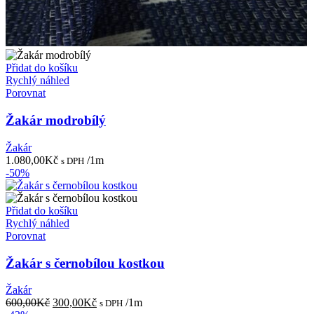
Přidat do košíku
Rychlý náhled
Porovnat
Žakár modrobílý
Žakár
1.080,00
Kč
/1m
s DPH
-50%
Přidat do košíku
Rychlý náhled
Porovnat
Žakár s černobílou kostkou
Žakár
Původní
Aktuální
600,00
Kč
300,00
Kč
/1m
s DPH