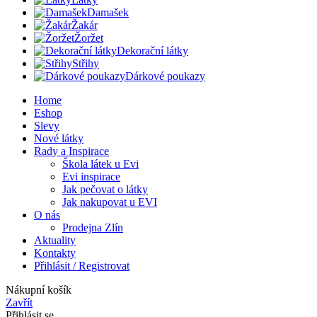
Damašek
Žakár
Žoržet
Dekorační látky
Střihy
Dárkové poukazy
Home
Eshop
Slevy
Nové látky
Rady a Inspirace
Škola látek u Evi
Evi inspirace
Jak pečovat o látky
Jak nakupovat u EVI
O nás
Prodejna Zlín
Aktuality
Kontakty
Přihlásit / Registrovat
Nákupní košík
Zavřít
Přihlásit se