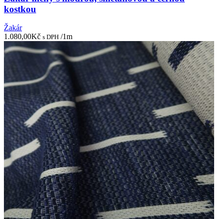
kostkou
Žakár
1.080,00
Kč
/1m
s DPH