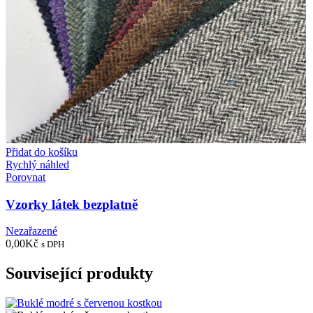
Přidat do košíku
Rychlý náhled
Porovnat
Vzorky látek bezplatně
Nezařazené
0,00
Kč
s DPH
Související produkty