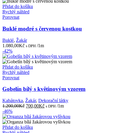
Přidat do košíku
Rychlý náhled
Porovnat
Buklé modré s červenou kostkou
Buklé
,
Žakár
1.080,00
Kč
/1m
s DPH
-42%
Přidat do košíku
Rychlý náhled
Porovnat
Gobelín bílý s květinovým vzorem
Kabátovka
,
Žakár
,
Dekorační látky
Původní
Aktuální
1.200,00
Kč
700,00
Kč
/1m
s DPH
cena
cena
-46%
byla:
je:
1.200,00Kč.
700,00Kč.
Přidat do košíku
Rychlý náhled