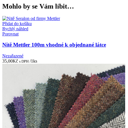
Mohlo by se Vám líbit…
Přidat do košíku
Rychlý náhled
Porovnat
Nitě Mettler 100m vhodné k objednané látce
Nezařazené
35,00
Kč
/1ks
s DPH