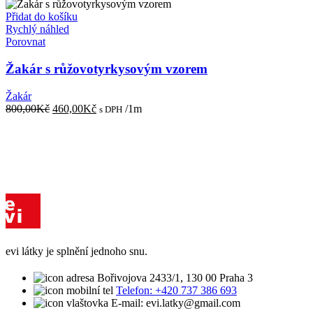
Přidat do košíku
Rychlý náhled
Porovnat
Žakár s růžovotyrkysovým vzorem
Žakár
Původní
Aktuální
800,00
Kč
460,00
Kč
/1m
s DPH
cena
cena
byla:
je:
800,00Kč.
460,00Kč.
evi látky je splnění jednoho snu.
Bořivojova 2433/1, 130 00 Praha 3
Telefon: +420 737 386 693
E-mail: evi.latky@gmail.com