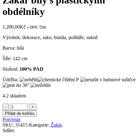
Žakár bílý s plastickými
obdélníky
1.200,00
Kč
/1m
s DPH
Výrobek: dekorace, sako, bunda, polštáře, sukně
Barva: bílá
Šíře: 142 cm
Složení:
100% PAD
Údržba:
4.2 skladem
Žakár
bílý
Přidat do košíku
s
Porovnat
plastickými
SKU:
31415
Kategorie:
Žakár
obdélníky
Sdílet:
množství