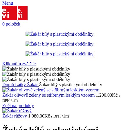
Menu
0
položek
Kliknutím zvětšíte
Domů
Látky
Žakár
Žakár bílý s plastickými obdélníky
Žakár olivově zelený se stříbrným lesklým vzorem
1.200,00
Kč
s
/1m
DPH
Zpět na produkty
Žakár růžový
1.080,00
Kč
/1m
s DPH