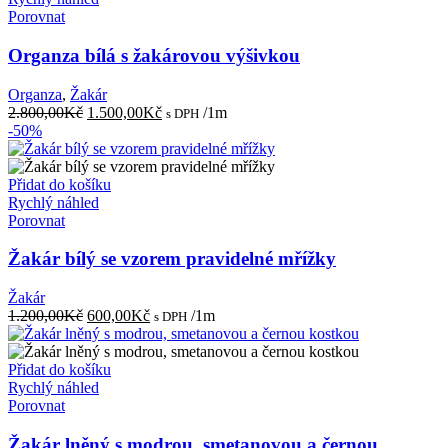
Porovnat
Organza bílá s žakárovou výšivkou
Organza
,
Žakár
Původní
Aktuální
2.800,00
Kč
1.500,00
Kč
/1m
s DPH
cena
cena
-50%
byla:
je:
2.800,00Kč.
1.500,00Kč.
Přidat do košíku
Rychlý náhled
Porovnat
Žakár bílý se vzorem pravidelné mřížky
Žakár
Původní
Aktuální
1.200,00
Kč
600,00
Kč
/1m
s DPH
cena
cena
byla:
je:
1.200,00Kč.
600,00Kč.
Přidat do košíku
Rychlý náhled
Porovnat
Žakár lněný s modrou, smetanovou a černou