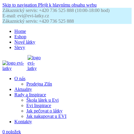
Skip to navigation
Přejít k hlavnímu obsahu webu
Zákaznický servis: +420 736 525 888 (10:00-18:00 hod)
E-mail: evi@evi-latky.cz
Zákaznický servis: +420 736 525 888
Home
Eshop
Nové látky
Slevy
O nás
Prodejna Zlín
Aktuality
Rady a Inspirace
Škola látek u Evi
Evi Inspirace
Jak pečovat o látky
Jak nakupovat u EVI
Kontakty
0
položek