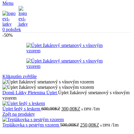
Menu
0
položek
-50%
Kliknutím zvětšíte
Domů
Látky
Pletenina
Úplet
Úplet žakárový smetanový s vínovým
vzorem
Původní
Aktuální
Úplet šedý s leskem
600,00
Kč
300,00
Kč
/1m
s DPH
cena
cena
Zpět na produkty
byla:
je:
600,00Kč.
300,00Kč.
Původní
Aktuální
Teplákovka s pestrým vzorem
500,00
Kč
250,00
Kč
/1m
s DPH
cena
cena