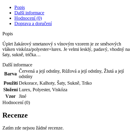
vzorem
množství
Popis
Další informace
Hodnocení (0)
Doprava a doručení
Popis
Úplet žakárový smetanový s vínovým vzorem je ze směsových
vláken viskóza/polyester+lurex. Je velmi lesklý, padavý, vhodný na
šaty, sukně, trička…
Další informace
Červená a její odstíny
,
Růžová a její odstíny
,
Žlutá a její
Barva
odstíny
Použití
Dekorace
,
Kalhoty
,
Šaty
,
Sukně
,
Triko
Složení
Lurex
,
Polyester
,
Viskóza
Vzor
Jiné
Hodnocení (0)
Recenze
Zatím zde nejsou žádné recenze.