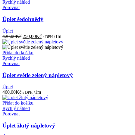
Rychlý náhled
Porovnat
Úplet šedohnědý
Úplet
Původní
Aktuální
420,00
Kč
250,00
Kč
/1m
s DPH
cena
cena
byla:
je:
420,00Kč.
250,00Kč.
Přidat do košíku
Rychlý náhled
Porovnat
Úplet světle zelený nápletový
Úplet
460,00
Kč
/1m
s DPH
Přidat do košíku
Rychlý náhled
Porovnat
Úplet žlutý nápletový