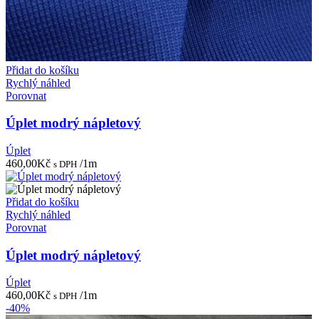
Přidat do košíku
Rychlý náhled
Porovnat
Úplet modrý nápletový
Úplet
460,00
Kč
/1m
s DPH
Přidat do košíku
Rychlý náhled
Porovnat
Úplet modrý nápletový
Úplet
460,00
Kč
/1m
s DPH
-40%