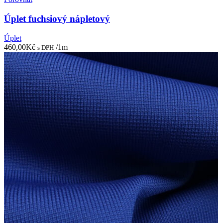
Úplet fuchsiový nápletový
Úplet
460,00
Kč
/1m
s DPH