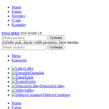
Home
Eshop
Novinky
O nás
Kontakty
EVI-LATKY
2026 MADE LR
Vyhledat
Začněte psát, abyste viděli produkty, které hledáte.
Vyhledat
Menu
Kategorie
Látky
Damašek
Žakár
Žoržet
Dekorační látky
Střihy
Dárkové poukazy
Home
Eshop