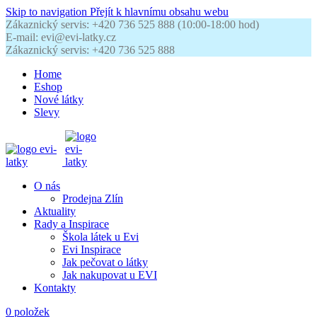
Skip to navigation
Přejít k hlavnímu obsahu webu
Zákaznický servis: +420 736 525 888 (10:00-18:00 hod)
E-mail: evi@evi-latky.cz
Zákaznický servis: +420 736 525 888
Home
Eshop
Nové látky
Slevy
O nás
Prodejna Zlín
Aktuality
Rady a Inspirace
Škola látek u Evi
Evi Inspirace
Jak pečovat o látky
Jak nakupovat u EVI
Kontakty
0
položek