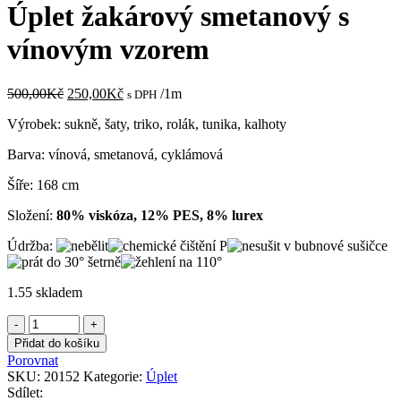
byla:
je:
Úplet žakárový smetanový s
500,00Kč.
250,00Kč.
vínovým vzorem
Původní
Aktuální
500,00
Kč
250,00
Kč
/1m
s DPH
cena
cena
Výrobek: sukně, šaty, triko, rolák, tunika, kalhoty
byla:
je:
500,00Kč.
250,00Kč.
Barva: vínová, smetanová, cyklámová
Šíře: 168 cm
Složení:
80% viskóza, 12% PES, 8% lurex
Údržba:
1.55 skladem
Úplet
žakárový
Přidat do košíku
smetanový
Porovnat
s
SKU:
20152
Kategorie:
Úplet
vínovým
Sdílet: