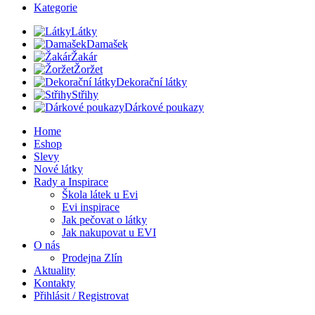
Kategorie
Látky
Damašek
Žakár
Žoržet
Dekorační látky
Střihy
Dárkové poukazy
Home
Eshop
Slevy
Nové látky
Rady a Inspirace
Škola látek u Evi
Evi inspirace
Jak pečovat o látky
Jak nakupovat u EVI
O nás
Prodejna Zlín
Aktuality
Kontakty
Přihlásit / Registrovat