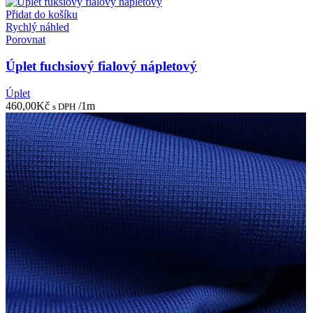
Přidat do košíku
Rychlý náhled
Porovnat
Úplet fuchsiový fialový nápletový
Úplet
460,00
Kč
/1m
s DPH