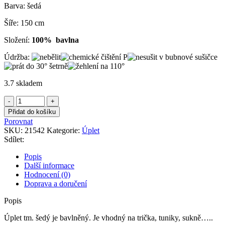
Barva: šedá
Šíře: 150 cm
Složení:
100% bavlna
Údržba:
3.7 skladem
Úplet
tm.
Přidat do košíku
šedý
Porovnat
množství
SKU:
21542
Kategorie:
Úplet
Sdílet:
Popis
Další informace
Hodnocení (0)
Doprava a doručení
Popis
Úplet tm. šedý je bavlněný. Je vhodný na trička, tuniky, sukně…..