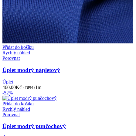
Přidat do košíku
Rychlý náhled
Porovnat
Úplet modrý nápletový
Úplet
460,00
Kč
/1m
s DPH
-52%
Přidat do košíku
Rychlý náhled
Porovnat
Úplet modrý punčochový