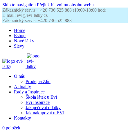
Skip to navigation
Přejít k hlavnímu obsahu webu
Zákaznický servis: +420 736 525 888 (10:00-18:00 hod)
E-mail: evi@evi-latky.cz
Zákaznický servis: +420 736 525 888
Home
Eshop
Nové látky
Slevy
O nás
Prodejna Zlín
Aktuality
Rady a Inspirace
Škola látek u Evi
Evi Inspirace
Jak pečovat o látky
Jak nakupovat u EVI
Kontakty
0
položek