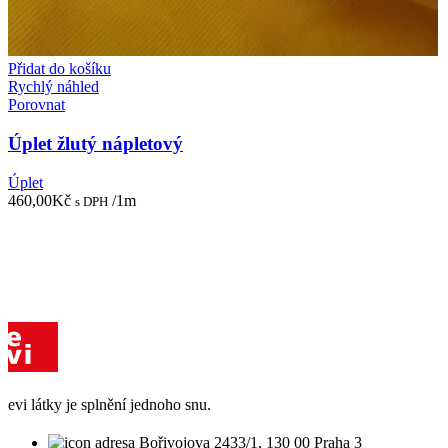
Přidat do košíku
Rychlý náhled
Porovnat
Úplet žlutý nápletový
Úplet
460,00
Kč
/1m
s DPH
evi látky je splnění jednoho snu.
Bořivojova 2433/1, 130 00 Praha 3