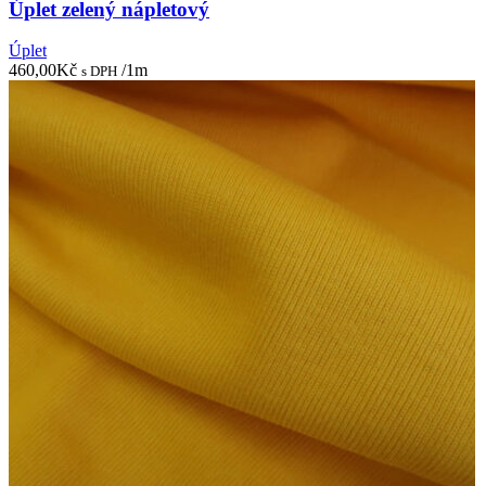
Úplet zelený nápletový
Úplet
460,00
Kč
/1m
s DPH