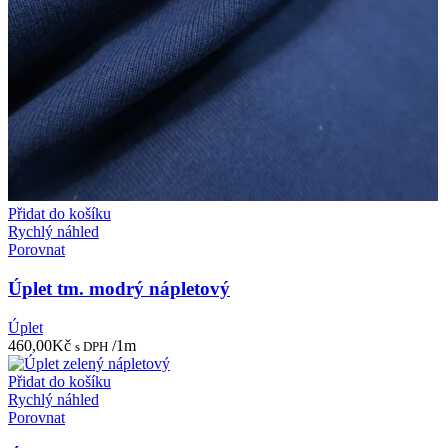
Přidat do košíku
Rychlý náhled
Porovnat
Úplet tm. modrý nápletový
Úplet
460,00
Kč
/1m
s DPH
Přidat do košíku
Rychlý náhled
Porovnat