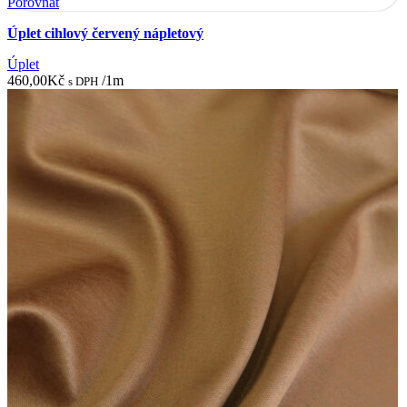
Porovnat
Úplet cihlový červený nápletový
Úplet
460,00
Kč
/1m
s DPH