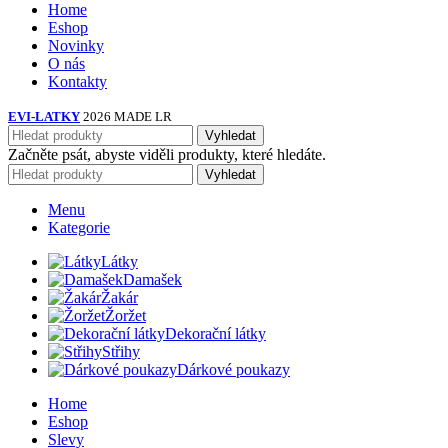
Home
Eshop
Novinky
O nás
Kontakty
EVI-LATKY
2026 MADE LR
Vyhledat
Začněte psát, abyste viděli produkty, které hledáte.
Vyhledat
Menu
Kategorie
Látky
Damašek
Žakár
Žoržet
Dekorační látky
Střihy
Dárkové poukazy
Home
Eshop
Slevy