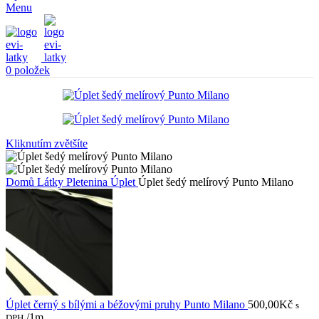
Menu
0
položek
Kliknutím zvětšíte
Domů
Látky
Pletenina
Úplet
Úplet šedý melírový Punto Milano
Úplet černý s bílými a béžovými pruhy Punto Milano
500,00
Kč
s
/1m
DPH