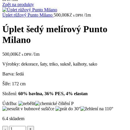
Zpět na produkty
Úplet růžový Punto Milano
500,00
Kč
/1m
s DPH
Úplet šedý melírový Punto
Milano
500,00
Kč
/1m
s DPH
Výrobky: dekorace, šaty, triko, sukně, kalhoty, sako
Barva: šedá
Šíře: 172 cm
Složení:
60% bavlna, 36% PES, 4% elastan
Údržba:
6.4 skladem
Úplet