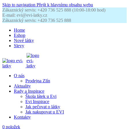
Skip to navigation
Přejít k hlavnímu obsahu webu
Zákaznický servis: +420 736 525 888 (10:00-18:00 hod)
E-mail: evi@evi-latky.cz
Zákaznický servis: +420 736 525 888
Home
Eshop
Nové látky
Slevy
O nás
Prodejna Zlín
Aktuality
Rady a Inspirace
Škola látek u Evi
Evi Inspirace
Jak pečovat o látky
Jak nakupovat u EVI
Kontakty
0
položek