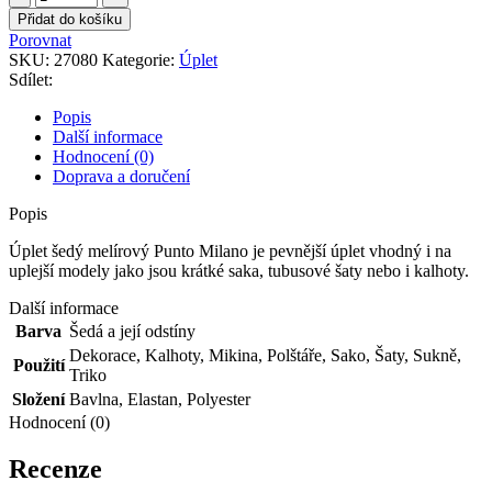
šedý
Přidat do košíku
melírový
Porovnat
Punto
SKU:
27080
Kategorie:
Úplet
Milano
Sdílet:
množství
Popis
Další informace
Hodnocení (0)
Doprava a doručení
Popis
Úplet šedý melírový Punto Milano je pevnější úplet vhodný i na
uplejší modely jako jsou krátké saka, tubusové šaty nebo i kalhoty.
Další informace
Barva
Šedá a její odstíny
Dekorace
,
Kalhoty
,
Mikina
,
Polštáře
,
Sako
,
Šaty
,
Sukně
,
Použití
Triko
Složení
Bavlna
,
Elastan
,
Polyester
Hodnocení (0)
Recenze