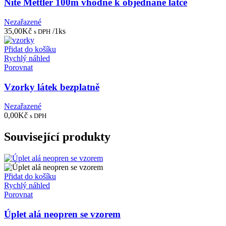
Nitě Mettler 100m vhodné k objednané látce
Nezařazené
35,00
Kč
/1ks
s DPH
Přidat do košíku
Rychlý náhled
Porovnat
Vzorky látek bezplatně
Nezařazené
0,00
Kč
s DPH
Související produkty
Přidat do košíku
Rychlý náhled
Porovnat
Úplet alá neopren se vzorem