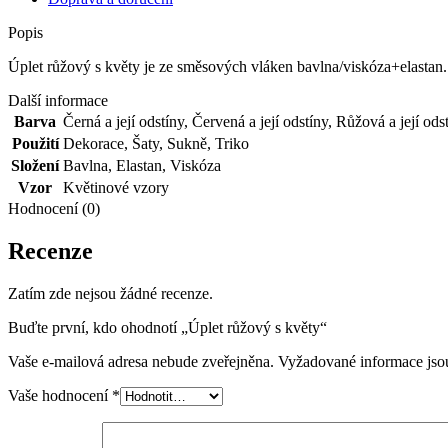
Popis
Úplet růžový s květy je ze směsových vláken bavlna/viskóza+elastan. 
Další informace
Barva
Černá a její odstíny
,
Červená a její odstíny
,
Růžová a její ods
Použití
Dekorace
,
Šaty
,
Sukně
,
Triko
Složení
Bavlna
,
Elastan
,
Viskóza
Vzor
Květinové vzory
Hodnocení (0)
Recenze
Zatím zde nejsou žádné recenze.
Buďte první, kdo ohodnotí „Úplet růžový s květy“
Vaše e-mailová adresa nebude zveřejněna.
Vyžadované informace js
Vaše hodnocení
*