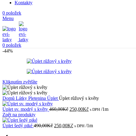
Kontakty
0
položek
Menu
0
položek
-44%
Kliknutím zvětšíte
Domů
Látky
Pletenina
Úplet
Úplet růžový s květy
Původní
Aktuální
Úplet sv. modrý s květy
460,00
Kč
250,00
Kč
/1m
s DPH
cena
cena
Zpět na produkty
byla:
je:
Původní
460,00Kč.
Aktuální
250,00Kč.
Úplet šedý piké
490,00
Kč
250,00
Kč
/1m
s DPH
cena
cena