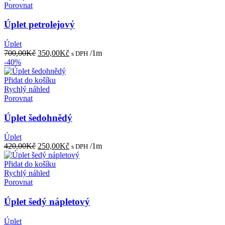
Porovnat
Úplet petrolejový
Úplet
Původní
Aktuální
700,00
Kč
350,00
Kč
/1m
s DPH
cena
cena
-40%
byla:
je:
700,00Kč.
350,00Kč.
Přidat do košíku
Rychlý náhled
Porovnat
Úplet šedohnědý
Úplet
Původní
Aktuální
420,00
Kč
250,00
Kč
/1m
s DPH
cena
cena
byla:
je:
Přidat do košíku
420,00Kč.
250,00Kč.
Rychlý náhled
Porovnat
Úplet šedý nápletový
Úplet