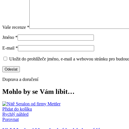
Vaše recenze
*
Jméno
*
E-mail
*
Uložit do prohlížeče jméno, e-mail a webovou stránku pro budou
Doprava a doručení
Mohlo by se Vám líbit…
Přidat do košíku
Rychlý náhled
Porovnat