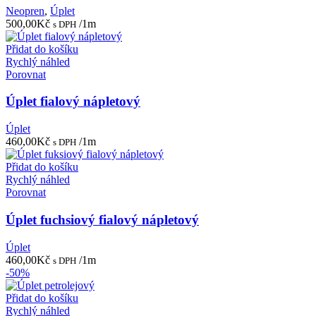
Neopren
,
Úplet
500,00
Kč
/1m
s DPH
Přidat do košíku
Rychlý náhled
Porovnat
Úplet fialový nápletový
Úplet
460,00
Kč
/1m
s DPH
Přidat do košíku
Rychlý náhled
Porovnat
Úplet fuchsiový fialový nápletový
Úplet
460,00
Kč
/1m
s DPH
-50%
Přidat do košíku
Rychlý náhled