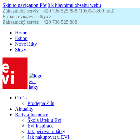
Skip to navigation
Přejít k hlavnímu obsahu webu
Zákaznický servis: +420 736 525 888 (10:00-18:00 hod)
E-mail: evi@evi-latky.cz
Zákaznický servis: +420 736 525 888
Home
Eshop
Nové látky
Slevy
O nás
Prodejna Zlín
Aktuality
Rady a Inspirace
Škola látek u Evi
Evi Inspirace
Jak pečovat o látky
Jak nakupovat u EVI