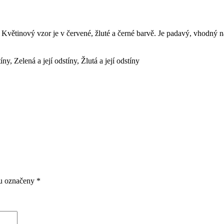
Květinový vzor je v červené, žluté a černé barvě. Je padavý, vhodný n
tíny
,
Zelená a její odstíny
,
Žlutá a její odstíny
ou označeny
*