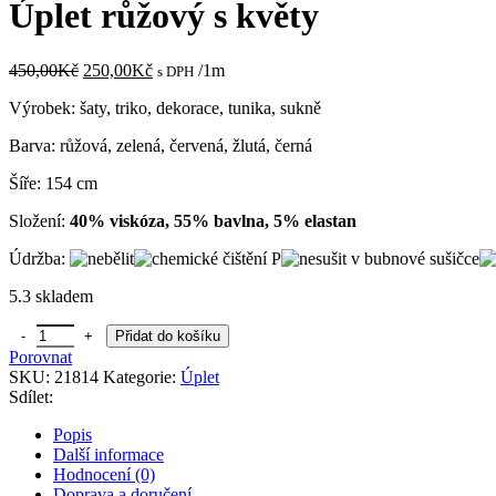
byla:
je:
Úplet růžový s květy
490,00Kč.
250,00Kč.
Původní
Aktuální
450,00
Kč
250,00
Kč
/1m
s DPH
cena
cena
Výrobek: šaty, triko, dekorace, tunika, sukně
byla:
je:
450,00Kč.
250,00Kč.
Barva: růžová, zelená, červená, žlutá, černá
Šíře: 154 cm
Složení:
40% viskóza, 55% bavlna, 5% elastan
Údržba:
5.3 skladem
Úplet růžový s květy množství
Přidat do košíku
Porovnat
SKU:
21814
Kategorie:
Úplet
Sdílet:
Popis
Další informace
Hodnocení (0)
Doprava a doručení