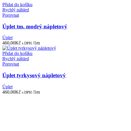
Přidat do košíku
Rychlý náhled
Porovnat
Úplet tm. modrý nápletový
Úplet
460,00
Kč
/1m
s DPH
Přidat do košíku
Rychlý náhled
Porovnat
Úplet tyrkysový nápletový
Úplet
460,00
Kč
/1m
s DPH