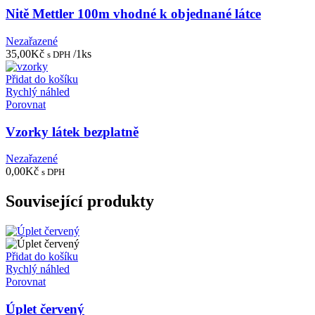
Nitě Mettler 100m vhodné k objednané látce
Nezařazené
35,00
Kč
/1ks
s DPH
Přidat do košíku
Rychlý náhled
Porovnat
Vzorky látek bezplatně
Nezařazené
0,00
Kč
s DPH
Související produkty
Přidat do košíku
Rychlý náhled
Porovnat
Úplet červený