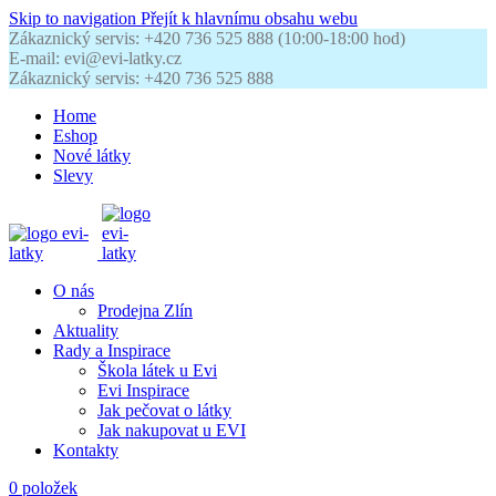
Skip to navigation
Přejít k hlavnímu obsahu webu
Zákaznický servis: +420 736 525 888 (10:00-18:00 hod)
E-mail: evi@evi-latky.cz
Zákaznický servis: +420 736 525 888
Home
Eshop
Nové látky
Slevy
O nás
Prodejna Zlín
Aktuality
Rady a Inspirace
Škola látek u Evi
Evi Inspirace
Jak pečovat o látky
Jak nakupovat u EVI
Kontakty
0
položek