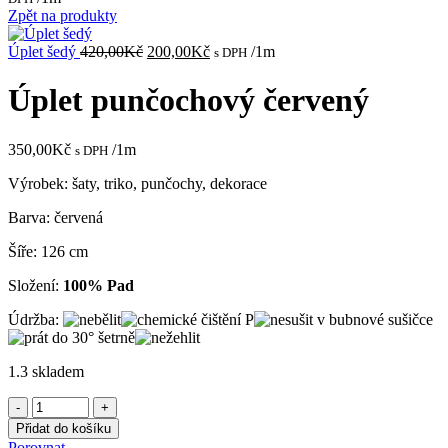
byla:
je:
Zpět na produkty
500,00Kč.
250,0
Původní
Aktuální
Úplet šedý
420,00
Kč
200,00
Kč
/1m
s DPH
cena
cena
byla:
je:
Úplet punčochový červený
420,00Kč.
200,00Kč.
350,00
Kč
/1m
s DPH
Výrobek: šaty, triko, punčochy, dekorace
Barva: červená
Šíře: 126 cm
Složení:
100% Pad
Údržba:
1.3 skladem
Úplet
punčochový
Přidat do košíku
červený
Porovnat