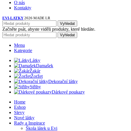
O nás
Kontakty
EVI-LATKY
2026 MADE LR
Vyhledat
Začněte psát, abyste viděli produkty, které hledáte.
Vyhledat
Menu
Kategorie
Látky
Damašek
Žakár
Žoržet
Dekorační látky
Střihy
Dárkové poukazy
Home
Eshop
Slevy
Nové látky
Rady a Inspirace
Škola látek u Evi