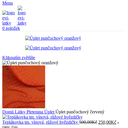
Menu
0
položek
Kliknutím zvětšíte
Domů
Látky
Pletenina
Úplet
Úplet punčochový červený
Původní
Aktuál
Teplákovka tm. vínová, růžové hvězdičky
500,00
Kč
250,00
Kč
s
cena
cena
/1m
DPH