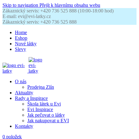
Skip to navigation
Přejít k hlavnímu obsahu webu
Zákaznický servis: +420 736 525 888 (10:00-18:00 hod)
E-mail: evi@evi-latky.cz
Zákaznický servis: +420 736 525 888
Home
Eshop
Nové látky
Slevy
O nás
Prodejna Zlín
Aktuality
Rady a Inspirace
Škola látek u Evi
Evi Inspirace
Jak pečovat o látky
Jak nakupovat u EVI
Kontakty
0
položek