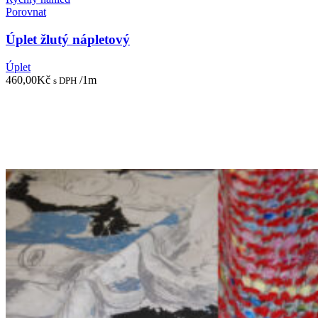
Porovnat
Úplet žlutý nápletový
Úplet
460,00
Kč
/1m
s DPH