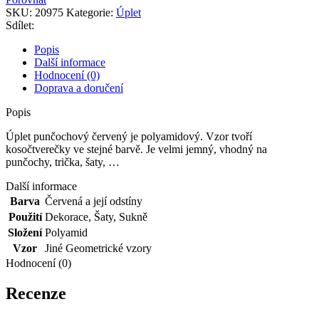
množství
SKU:
20975
Kategorie:
Úplet
Sdílet:
Popis
Další informace
Hodnocení (0)
Doprava a doručení
Popis
Úplet punčochový červený je polyamidový. Vzor tvoří
kosočtverečky ve stejné barvě. Je velmi jemný, vhodný na
punčochy, trička, šaty, …
Další informace
Barva
Červená a její odstíny
Použití
Dekorace
,
Šaty
,
Sukně
Složení
Polyamid
Vzor
Jiné Geometrické vzory
Hodnocení (0)
Recenze