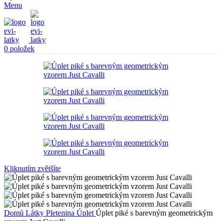
Menu
0
položek
Kliknutím zvětšíte
Domů
Látky
Pletenina
Úplet
Úplet piké s barevným geometrickým