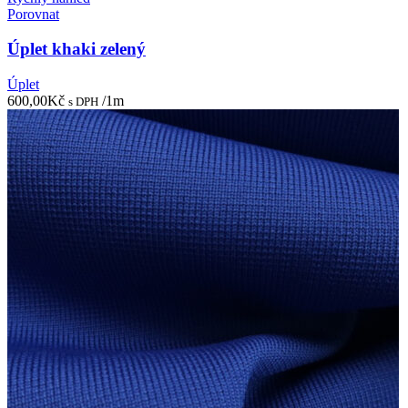
Porovnat
Úplet khaki zelený
Úplet
600,00
Kč
/1m
s DPH