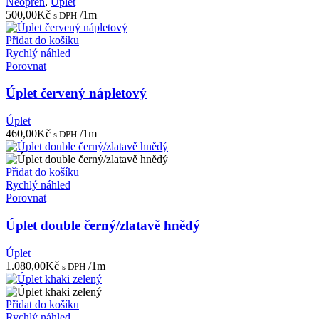
Neopren
,
Úplet
500,00
Kč
/1m
s DPH
Přidat do košíku
Rychlý náhled
Porovnat
Úplet červený nápletový
Úplet
460,00
Kč
/1m
s DPH
Přidat do košíku
Rychlý náhled
Porovnat
Úplet double černý/zlatavě hnědý
Úplet
1.080,00
Kč
/1m
s DPH
Přidat do košíku
Rychlý náhled