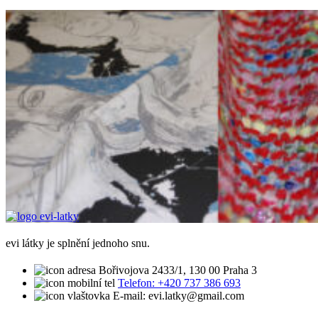
evi látky je splnění jednoho snu.
Bořivojova 2433/1, 130 00 Praha 3
Telefon: +420 737 386 693
E-mail: evi.latky@gmail.com