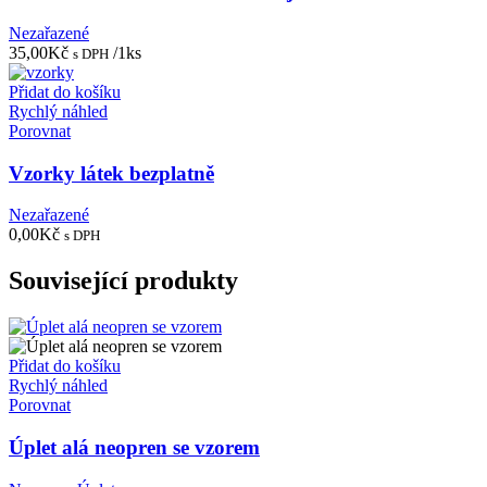
Nezařazené
35,00
Kč
/1ks
s DPH
Přidat do košíku
Rychlý náhled
Porovnat
Vzorky látek bezplatně
Nezařazené
0,00
Kč
s DPH
Související produkty
Přidat do košíku
Rychlý náhled
Porovnat
Úplet alá neopren se vzorem