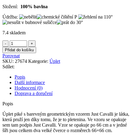
Složení:
100% bavlna
Údržba:
7.4 skladem
Úplet
piké
Přidat do košíku
s
Porovnat
barevným
SKU:
27674
Kategorie:
Úplet
geometrickým
Sdílet:
vzorem
Just
Popis
Cavalli
Další informace
množství
Hodnocení (0)
Doprava a doručení
Popis
Úplet piké s barevným geometrickým vzorem Just Cavalli je látka,
která pruží jen díky tomu, že je to pletenina. Ve vzoru se opakuje
sem tam podpis Just Cavalli. Vzor se opakuje po 66 cm a v jedné
šíři jsou celkem dva velké čverce o rozměrech 66×66 cm.