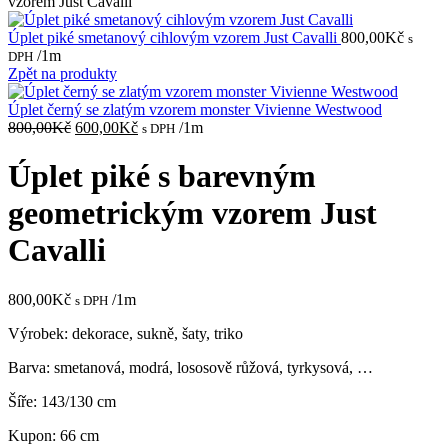
vzorem Just Cavalli
Úplet piké smetanový cihlovým vzorem Just Cavalli
800,00
Kč
s
/1m
DPH
Zpět na produkty
Úplet černý se zlatým vzorem monster Vivienne Westwood
Původní
Aktuální
800,00
Kč
600,00
Kč
/1m
s DPH
cena
cena
byla:
je:
Úplet piké s barevným
800,00Kč.
600,00Kč.
geometrickým vzorem Just
Cavalli
800,00
Kč
/1m
s DPH
Výrobek: dekorace, sukně, šaty, triko
Barva: smetanová, modrá, lososově růžová, tyrkysová, …
Šíře: 143/130 cm
Kupon: 66 cm