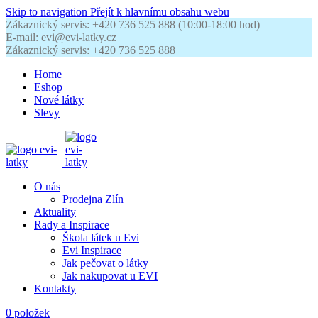
Skip to navigation
Přejít k hlavnímu obsahu webu
Zákaznický servis: +420 736 525 888 (10:00-18:00 hod)
E-mail: evi@evi-latky.cz
Zákaznický servis: +420 736 525 888
Home
Eshop
Nové látky
Slevy
O nás
Prodejna Zlín
Aktuality
Rady a Inspirace
Škola látek u Evi
Evi Inspirace
Jak pečovat o látky
Jak nakupovat u EVI
Kontakty
0
položek