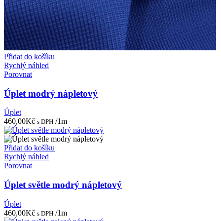
Přidat do košíku
Rychlý náhled
Porovnat
Úplet modrý nápletový
Úplet
460,00
Kč
/1m
s DPH
Přidat do košíku
Rychlý náhled
Porovnat
Úplet světle modrý nápletový
Úplet
460,00
Kč
/1m
s DPH