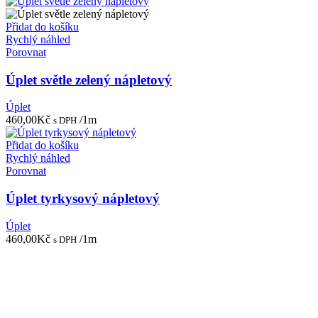
Přidat do košíku
Rychlý náhled
Porovnat
Úplet světle zelený nápletový
Úplet
460,00
Kč
/1m
s DPH
Přidat do košíku
Rychlý náhled
Porovnat
Úplet tyrkysový nápletový
Úplet
460,00
Kč
/1m
s DPH