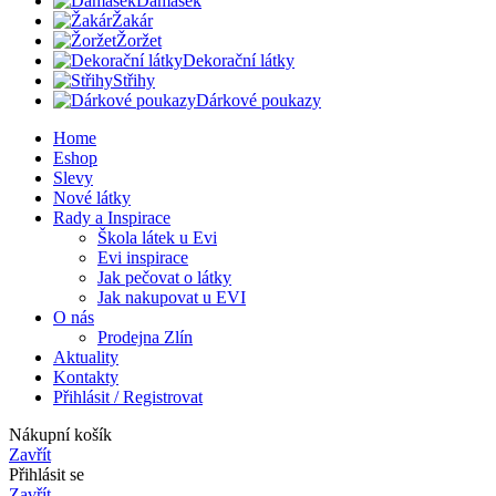
Damašek
Žakár
Žoržet
Dekorační látky
Střihy
Dárkové poukazy
Home
Eshop
Slevy
Nové látky
Rady a Inspirace
Škola látek u Evi
Evi inspirace
Jak pečovat o látky
Jak nakupovat u EVI
O nás
Prodejna Zlín
Aktuality
Kontakty
Přihlásit / Registrovat
Nákupní košík
Zavřít
Přihlásit se
Zavřít