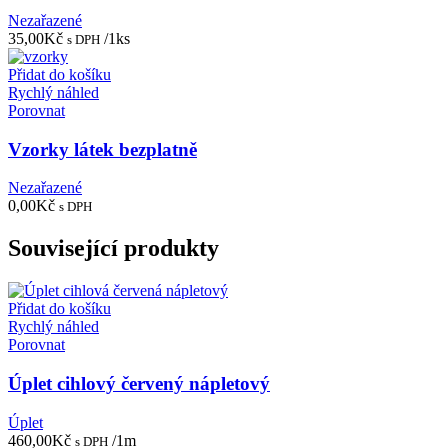
Nezařazené
35,00
Kč
/1ks
s DPH
Přidat do košíku
Rychlý náhled
Porovnat
Vzorky látek bezplatně
Nezařazené
0,00
Kč
s DPH
Související produkty
Přidat do košíku
Rychlý náhled
Porovnat
Úplet cihlový červený nápletový
Úplet
460,00
Kč
/1m
s DPH