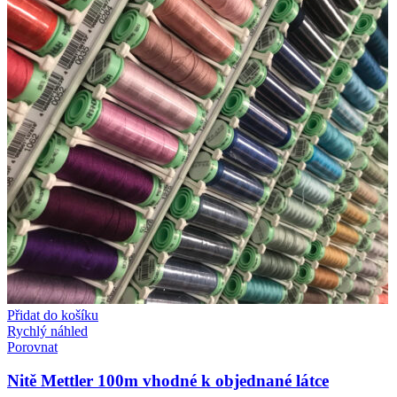
Přidat do košíku
Rychlý náhled
Porovnat
Nitě Mettler 100m vhodné k objednané látce