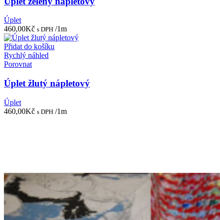
Úplet zelený nápletový
Úplet
460,00
Kč
/1m
s DPH
Přidat do košíku
Rychlý náhled
Porovnat
Úplet žlutý nápletový
Úplet
460,00
Kč
/1m
s DPH