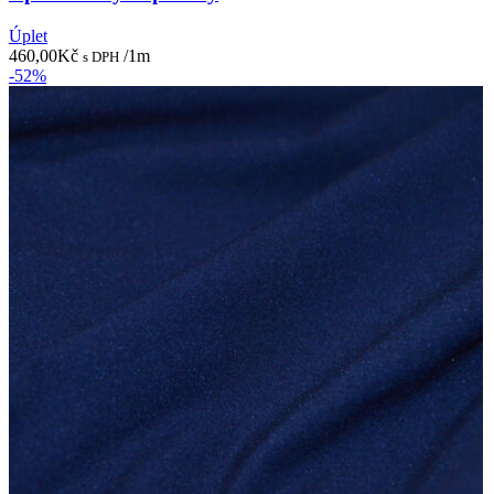
Úplet
460,00
Kč
/1m
s DPH
-52%