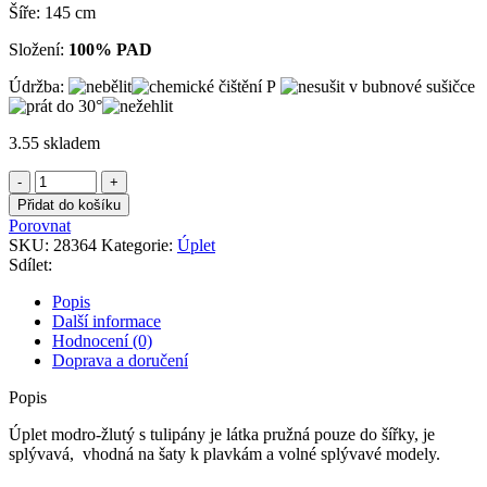
Šíře: 145 cm
Složení:
100% PAD
Údržba:
3.55 skladem
Úplet
modro-
Přidat do košíku
žlutý
Porovnat
s
SKU:
28364
Kategorie:
Úplet
tulipány
Sdílet:
množství
Popis
Další informace
Hodnocení (0)
Doprava a doručení
Popis
Úplet modro-žlutý s tulipány je látka pružná pouze do šířky, je
splývavá, vhodná na šaty k plavkám a volné splývavé modely.