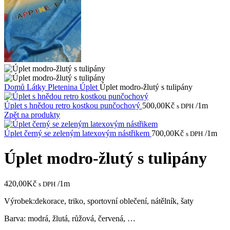
Domů
Látky
Pletenina
Úplet
Úplet modro-žlutý s tulipány
Úplet s hnědou retro kostkou punčochový
500,00
Kč
/1m
s DPH
Zpět na produkty
Úplet černý se zeleným latexovým nástřikem
700,00
Kč
/1m
s DPH
Úplet modro-žlutý s tulipány
420,00
Kč
/1m
s DPH
Výrobek:dekorace, triko, sportovní oblečení, nátělník, šaty
Barva: modrá, žlutá, růžová, červená, …