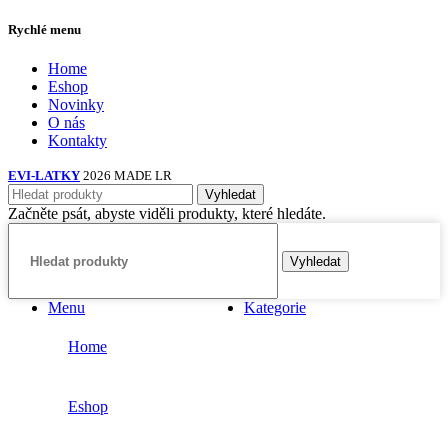
Rychlé menu
Home
Eshop
Novinky
O nás
Kontakty
EVI-LATKY
2026 MADE LR
Vyhledat
Začněte psát, abyste viděli produkty, které hledáte.
Vyhledat
Menu
Kategorie
Home
Eshop