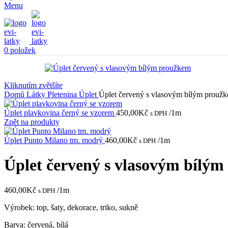
Menu
0
položek
Kliknutím zvětšíte
Domů
Látky
Pletenina
Úplet
Úplet červený s vlasovým bílým prouž
Úplet plavkovina černý se vzorem
450,00
Kč
/1m
s DPH
Zpět na produkty
Úplet Punto Milano tm. modrý
460,00
Kč
/1m
s DPH
Úplet červený s vlasovým bílý
460,00
Kč
/1m
s DPH
Výrobek: top, šaty, dekorace, triko, sukně
Barva: červená, bílá