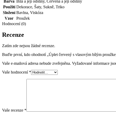
Barva
Bílá a její odstíny
,
Červená a její odstíny
Použití
Dekorace
,
Šaty
,
Sukně
,
Triko
Složení
Bavlna
,
Viskóza
Vzor
Proužek
Hodnocení (0)
Recenze
Zatím zde nejsou žádné recenze.
Buďte první, kdo ohodnotí „Úplet červený s vlasovým bílým proužk
Vaše e-mailová adresa nebude zveřejněna.
Vyžadované informace js
Vaše hodnocení
*
Vaše recenze
*