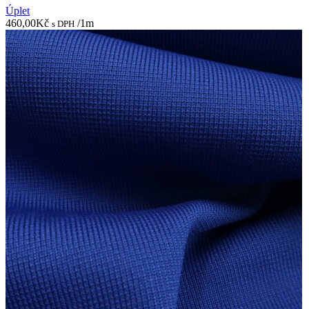
Úplet
460,00
Kč
/1m
s DPH