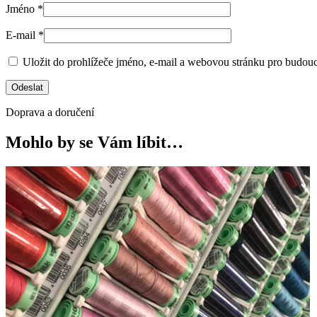
Jméno
*
E-mail
*
Uložit do prohlížeče jméno, e-mail a webovou stránku pro budou
Doprava a doručení
Mohlo by se Vám líbit…