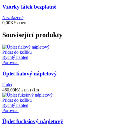
Vzorky látek bezplatně
Nezařazené
0,00
Kč
s DPH
Související produkty
Přidat do košíku
Rychlý náhled
Porovnat
Úplet fialový nápletový
Úplet
460,00
Kč
/1m
s DPH
Přidat do košíku
Rychlý náhled
Porovnat
Úplet fuchsiový nápletový