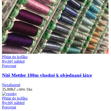
Přidat do košíku
Rychlý náhled
Porovnat
Nitě Mettler 100m vhodné k objednané látce
Nezařazené
35,00
Kč
/1ks
s DPH
Přidat do košíku
Rychlý náhled
Porovnat