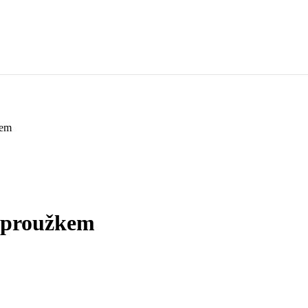
kem
m proužkem