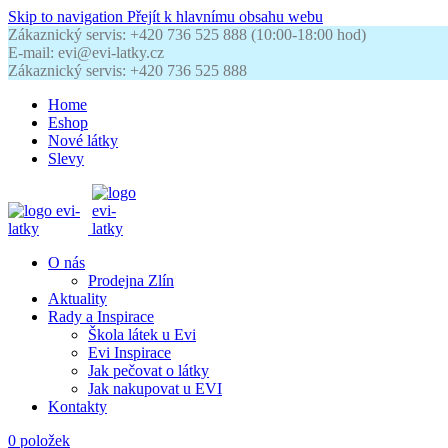
Skip to navigation
Přejít k hlavnímu obsahu webu
Zákaznický servis: +420 736 525 888 (10:00-18:00 hod)
E-mail: evi@evi-latky.cz
Zákaznický servis: +420 736 525 888
Home
Eshop
Nové látky
Slevy
O nás
Prodejna Zlín
Aktuality
Rady a Inspirace
Škola látek u Evi
Evi Inspirace
Jak pečovat o látky
Jak nakupovat u EVI
Kontakty
0
položek