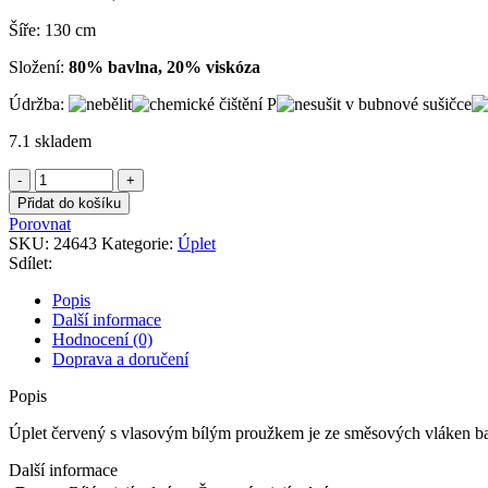
Šíře: 130 cm
Složení:
80% bavlna, 20% viskóza
Údržba:
7.1 skladem
Úplet
červený
Přidat do košíku
s
Porovnat
vlasovým
SKU:
24643
Kategorie:
Úplet
bílým
Sdílet:
proužkem
množství
Popis
Další informace
Hodnocení (0)
Doprava a doručení
Popis
Úplet červený s vlasovým bílým proužkem je ze směsových vláken bav
Další informace