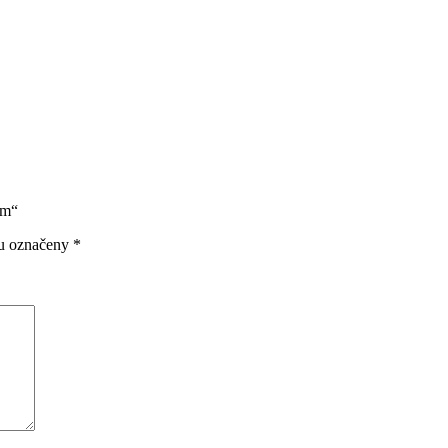
em“
ou označeny
*