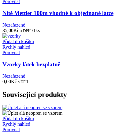
Porovnat
Nitě Mettler 100m vhodné k objednané látce
Nezařazené
35,00
Kč
/1ks
s DPH
Přidat do košíku
Rychlý náhled
Porovnat
Vzorky látek bezplatně
Nezařazené
0,00
Kč
s DPH
Související produkty
Přidat do košíku
Rychlý náhled
Porovnat