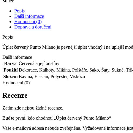
Sdílet:
Popis
Další informace
Hodnocení (0)
Doprava a doručení
Popis
Úplet červený Punto Milano je pevnější úplet vhodný i na uplejší mode
Další informace
Barva
Červená a její odstíny
Použití
Dekorace
,
Kalhoty
,
Mikina
,
Polštáře
,
Sako
,
Šaty
,
Sukně
,
Tri
Složení
Bavlna
,
Elastan
,
Polyester
,
Viskóza
Hodnocení (0)
Recenze
Zatím zde nejsou žádné recenze.
Buďte první, kdo ohodnotí „Úplet červený Punto Milano“
Vaše e-mailová adresa nebude zveřejněna.
Vyžadované informace js