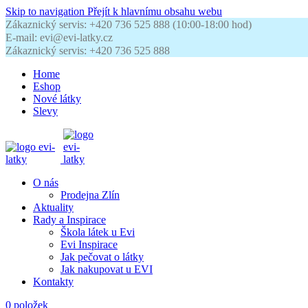
Skip to navigation
Přejít k hlavnímu obsahu webu
Zákaznický servis: +420 736 525 888 (10:00-18:00 hod)
E-mail: evi@evi-latky.cz
Zákaznický servis: +420 736 525 888
Home
Eshop
Nové látky
Slevy
O nás
Prodejna Zlín
Aktuality
Rady a Inspirace
Škola látek u Evi
Evi Inspirace
Jak pečovat o látky
Jak nakupovat u EVI
Kontakty
0
položek