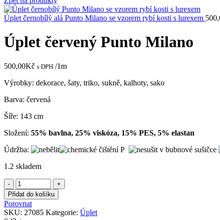
Zpět na produkty
Úplet černobílý alá Punto Milano se vzorem rybí kosti s lurexem
500,
Úplet červený Punto Milano
500,00
Kč
/1m
s DPH
Výrobky: dekorace, šaty, triko, sukně, kalhoty, sako
Barva: červená
Šíře: 143 cm
Složení:
55% bavlna, 25% viskóza, 15% PES, 5% elastan
Údržba:
1.2 skladem
Úplet
červený
Přidat do košíku
Punto
Porovnat
Milano
SKU:
27085
Kategorie:
Úplet
množství