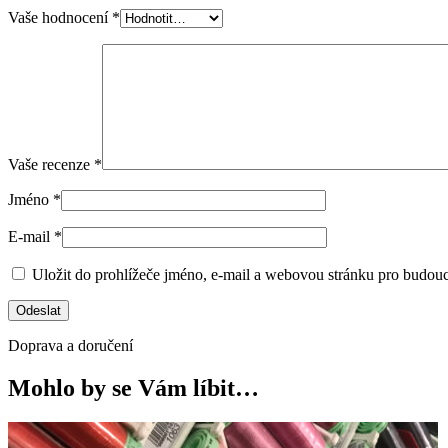
Vaše hodnocení
*
Vaše recenze
*
Jméno
*
E-mail
*
Uložit do prohlížeče jméno, e-mail a webovou stránku pro budou
Doprava a doručení
Mohlo by se Vám líbit…