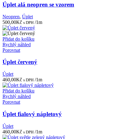
Úplet alá neopren se vzorem
Neopren
,
Úplet
500,00
Kč
/1m
s DPH
Přidat do košíku
Rychlý náhled
Porovnat
Úplet červený
Úplet
460,00
Kč
/1m
s DPH
Přidat do košíku
Rychlý náhled
Porovnat
Úplet fialový nápletový
Úplet
460,00
Kč
/1m
s DPH