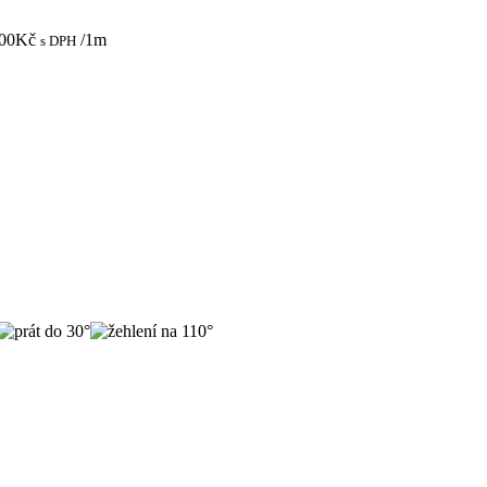
00
Kč
/1m
s DPH