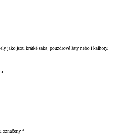
ly jako jsou krátké saka, pouzdrové šaty nebo i kalhoty.
ko
ou označeny
*