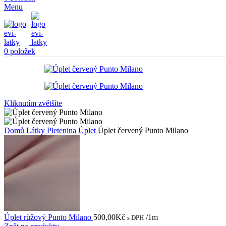
Menu
0
položek
Kliknutím zvětšíte
Domů
Látky
Pletenina
Úplet
Úplet červený Punto Milano
Úplet růžový Punto Milano
500,00
Kč
/1m
s DPH