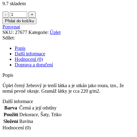
9.7 skladem
Úplet
černý
Přidat do košíku
žebrový
Porovnat
množství
SKU:
27677
Kategorie:
Úplet
Sdílet:
Popis
Další informace
Hodnocení (0)
Doprava a doručení
Popis
Úplet černý žebrový je tenší látka a je utkán jako roura, tzn., že
nemá pevné okraje. Gramáž látky je cca 220 g/m2.
Další informace
Barva
Černá a její odstíny
Použití
Dekorace
,
Šaty
,
Triko
Složení
Bavlna
Hodnocení (0)