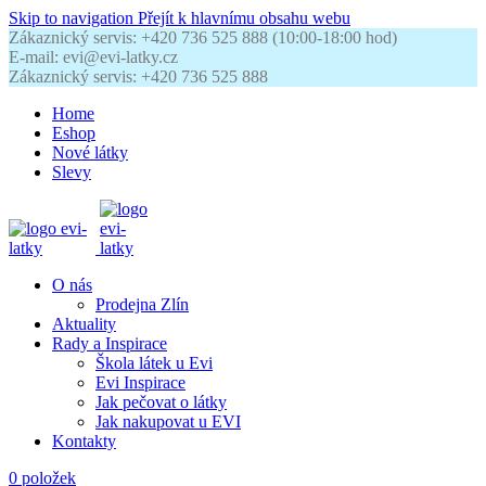
Skip to navigation
Přejít k hlavnímu obsahu webu
Zákaznický servis: +420 736 525 888 (10:00-18:00 hod)
E-mail: evi@evi-latky.cz
Zákaznický servis: +420 736 525 888
Home
Eshop
Nové látky
Slevy
O nás
Prodejna Zlín
Aktuality
Rady a Inspirace
Škola látek u Evi
Evi Inspirace
Jak pečovat o látky
Jak nakupovat u EVI
Kontakty
0
položek