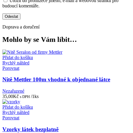
Uložit do prohlížeče jméno, e-mail a webovou stránku pro
budoucí komentáře.
Doprava a doručení
Mohlo by se Vám líbit…
Přidat do košíku
Rychlý náhled
Porovnat
Nitě Mettler 100m vhodné k objednané látce
Nezařazené
35,00
Kč
/1ks
s DPH
Přidat do košíku
Rychlý náhled
Porovnat
Vzorky látek bezplatně