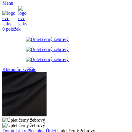
Menu
0
položek
Kliknutím zvětšíte
Domů
Látky
Pletenina
Úplet
Úplet černý žebrový