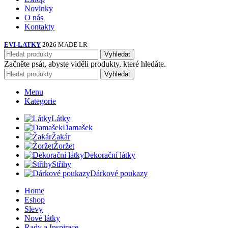
Novinky
O nás
Kontakty
EVI-LATKY
2026 MADE LR
Vyhledat
Začněte psát, abyste viděli produkty, které hledáte.
Vyhledat
Menu
Kategorie
Látky
Damašek
Žakár
Žoržet
Dekorační látky
Střihy
Dárkové poukazy
Home
Eshop
Slevy
Nové látky
Rady a Inspirace