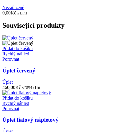
Nezařazené
0,00
Kč
s DPH
Související produkty
Přidat do košíku
Rychlý náhled
Porovnat
Úplet červený
Úplet
460,00
Kč
/1m
s DPH
Přidat do košíku
Rychlý náhled
Porovnat
Úplet fialový nápletový
Úplet