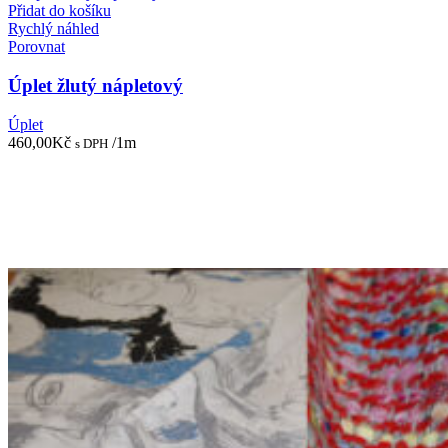
Přidat do košíku
Rychlý náhled
Porovnat
Úplet žlutý nápletový
Úplet
460,00
Kč
/1m
s DPH