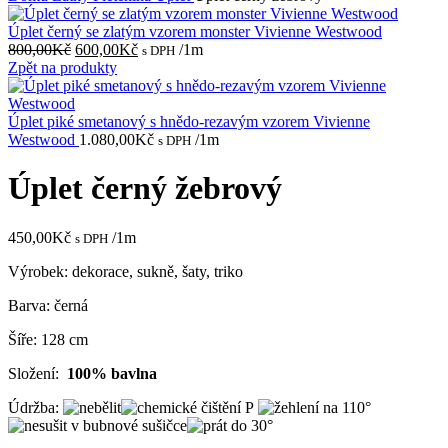
Úplet černý se zlatým vzorem monster Vivienne Westwood
Původní
Aktuální
800,00
Kč
600,00
Kč
/1m
s DPH
cena
cena
Zpět na produkty
byla:
je:
800,00Kč.
600,00Kč.
Úplet piké smetanový s hnědo-rezavým vzorem Vivienne
Westwood
1.080,00
Kč
/1m
s DPH
Úplet černý žebrový
450,00
Kč
/1m
s DPH
Výrobek: dekorace, sukně, šaty, triko
Barva: černá
Šíře: 128 cm
Složení:
100% bavlna
Údržba: