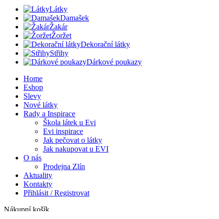
Látky
Damašek
Žakár
Žoržet
Dekorační látky
Střihy
Dárkové poukazy
Home
Eshop
Slevy
Nové látky
Rady a Inspirace
Škola látek u Evi
Evi inspirace
Jak pečovat o látky
Jak nakupovat u EVI
O nás
Prodejna Zlín
Aktuality
Kontakty
Přihlásit / Registrovat
Nákupní košík
Zavřít