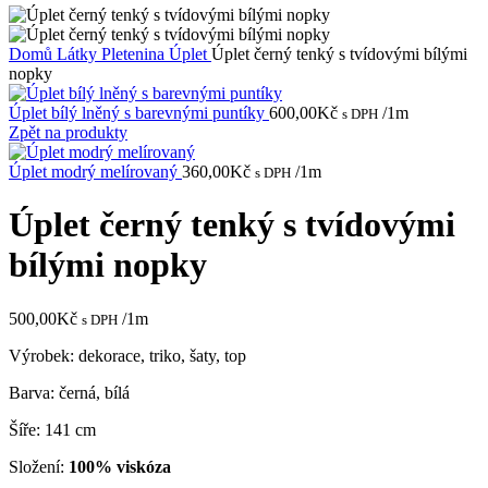
Domů
Látky
Pletenina
Úplet
Úplet černý tenký s tvídovými bílými
nopky
Úplet bílý lněný s barevnými puntíky
600,00
Kč
/1m
s DPH
Zpět na produkty
Úplet modrý melírovaný
360,00
Kč
/1m
s DPH
Úplet černý tenký s tvídovými
bílými nopky
500,00
Kč
/1m
s DPH
Výrobek: dekorace, triko, šaty, top
Barva: černá, bílá
Šíře: 141 cm
Složení:
100% viskóza