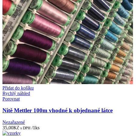
Přidat do košíku
Rychlý náhled
Porovnat
Nitě Mettler 100m vhodné k objednané látce
Nezařazené
35,00
Kč
/1ks
s DPH