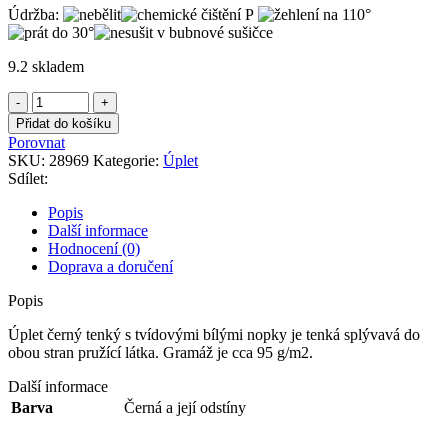
Údržba:
9.2 skladem
Úplet
černý
Přidat do košíku
tenký
Porovnat
s
SKU:
28969
Kategorie:
Úplet
tvídovými
Sdílet:
bílými
nopky
Popis
množství
Další informace
Hodnocení (0)
Doprava a doručení
Popis
Úplet černý tenký s tvídovými bílými nopky je tenká splývavá do
obou stran pružící látka. Gramáž je cca 95 g/m2.
Další informace
Barva
Černá a její odstíny