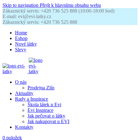
Skip to navigation
Přejít k hlavnímu obsahu webu
Zákaznický servis: +420 736 525 888 (10:00-18:00 hod)
E-mail: evi@evi-latky.cz
Zákaznický servis: +420 736 525 888
Home
Eshop
Nové látky
Slevy
O nás
Prodejna Zlín
Aktuality
Rady a Inspirace
Škola látek u Evi
Evi Inspirace
Jak pečovat o látky
Jak nakupovat u EVI
Kontakty
0
položek