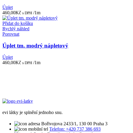
Úplet
460,00
Kč
/1m
s DPH
Přidat do košíku
Rychlý náhled
Porovnat
Úplet tm. modrý nápletový
Úplet
460,00
Kč
/1m
s DPH
evi látky je splnění jednoho snu.
Bořivojova 2433/1, 130 00 Praha 3
Telefon: +420 737 386 693