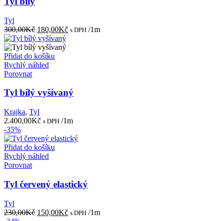
Tyl bílý
Tyl
Původní
Aktuální
300,00
Kč
180,00
Kč
/1m
s DPH
cena
cena
byla:
je:
300,00Kč.
180,00Kč.
Přidat do košíku
Rychlý náhled
Porovnat
Tyl bílý vyšívaný
Krajka
,
Tyl
2.400,00
Kč
/1m
s DPH
-35%
Přidat do košíku
Rychlý náhled
Porovnat
Tyl červený elastický
Tyl
Původní
Aktuální
230,00
Kč
150,00
Kč
/1m
s DPH
cena
cena