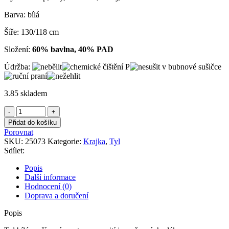
Barva: bílá
Šíře: 130/118 cm
Složení:
60% bavlna, 40% PAD
Údržba:
3.85 skladem
Tyl
bílý,
Přidat do košíku
vyšívaný
Porovnat
smetanovou
SKU:
25073
Kategorie:
Krajka
,
Tyl
nití
Sdílet:
množství
Popis
Další informace
Hodnocení (0)
Doprava a doručení
Popis