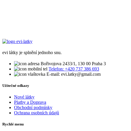
byla:
je:
2.400,00Kč.
1.500,00Kč.
evi látky je splnění jednoho snu.
Bořivojova 2433/1, 130 00 Praha 3
Telefon: +420 737 386 693
E-mail: evi.latky@gmail.com
Užitečné odkazy
Nové látky
Platby a Doprava
Obchodní podmínky
Ochrana osobních údajů
Rychlé menu