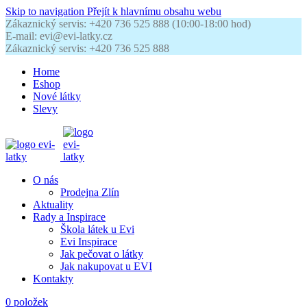
Skip to navigation
Přejít k hlavnímu obsahu webu
Zákaznický servis: +420 736 525 888 (10:00-18:00 hod)
E-mail: evi@evi-latky.cz
Zákaznický servis: +420 736 525 888
Home
Eshop
Nové látky
Slevy
O nás
Prodejna Zlín
Aktuality
Rady a Inspirace
Škola látek u Evi
Evi Inspirace
Jak pečovat o látky
Jak nakupovat u EVI
Kontakty
0
položek