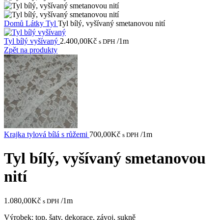
Domů
Látky
Tyl
Tyl bílý, vyšívaný smetanovou nití
Tyl bílý vyšívaný
2.400,00
Kč
/1m
s DPH
Zpět na produkty
Krajka tylová bílá s růžemi
700,00
Kč
/1m
s DPH
Tyl bílý, vyšívaný smetanovou
nití
1.080,00
Kč
/1m
s DPH
Výrobek: top, šaty, dekorace, závoj, sukně