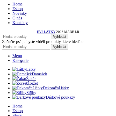
Home
Eshop
Novinky
O nás
Kontakty
EVI-LATKY
2026 MADE LR
Vyhledat
Začněte psát, abyste viděli produkty, které hledáte.
Vyhledat
Menu
Kategorie
Látky
Damašek
Žakár
Žoržet
Dekorační látky
Střihy
Dárkové poukazy
Home
Eshop
Slevy