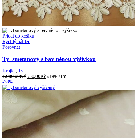
Přidat do košíku
Rychlý náhled
Porovnat
Tyl smetanový s bavlněnou výšivkou
Krajka
,
Tyl
Původní
Aktuální
1.080,00
Kč
550,00
Kč
/1m
s DPH
cena
cena
-38%
byla:
je:
1.080,00Kč.
550,00Kč.