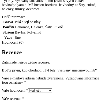
Tyl bílý, vyšívaný smetanovou nití je směsových vláken
bavlna/polyamid. Má hustou borduru. Je vhodný na šaty, sukně,
halenky, tuniky, dekorace…
Další informace
Barva
Bílá a její odstíny
Použití
Dekorace
,
Halenka
,
Šaty
,
Sukně
Složení
Bavlna
,
Polyamid
Vzor
Jiné
Hodnocení (0)
Recenze
Zatím zde nejsou žádné recenze.
Buďte první, kdo ohodnotí „Tyl bílý, vyšívaný smetanovou nití“
Vaše e-mailová adresa nebude zveřejněna.
Vyžadované informace
jsou označeny
*
Vaše hodnocení
*
Vaše recenze
*