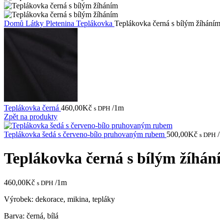
Domů
Látky
Pletenina
Teplákovka
Teplákovka černá s bílým žíhání
Teplákovka černá
460,00
Kč
/1m
s DPH
Zpět na produkty
Teplákovka šedá s červeno-bílo pruhovaným rubem
500,00
Kč
s DPH
Teplákovka černá s bílým žíhán
460,00
Kč
/1m
s DPH
Výrobek: dekorace, mikina, tepláky
Barva: černá, bílá