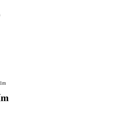
m
/1m
ím