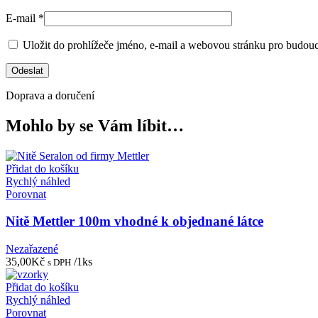
E-mail
*
Uložit do prohlížeče jméno, e-mail a webovou stránku pro budou
Doprava a doručení
Mohlo by se Vám líbit…
Přidat do košíku
Rychlý náhled
Porovnat
Nitě Mettler 100m vhodné k objednané látce
Nezařazené
35,00
Kč
/1ks
s DPH
Přidat do košíku
Rychlý náhled
Porovnat