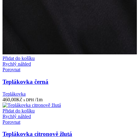
Přidat do košíku
Rychlý náhled
Porovnat
Teplákovka černá
Teplákovka
460,00
Kč
/1m
s DPH
Přidat do košíku
Rychlý náhled
Porovnat
Teplákovka citronově žlutá