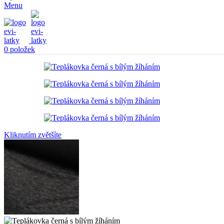
Menu
0
položek
Kliknutím zvětšíte