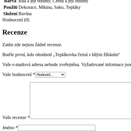
Barva
Bílá a její odstíny
,
Černá a její odstíny
Použití
Dekorace
,
Mikina
,
Sako
,
Tepláky
Složení
Bavlna
Hodnocení (0)
Recenze
Zatím zde nejsou žádné recenze.
Buďte první, kdo ohodnotí „Teplákovka černá s bílým žíháním“
Vaše e-mailová adresa nebude zveřejněna.
Vyžadované informace js
Vaše hodnocení
*
Vaše recenze
*
Jméno
*