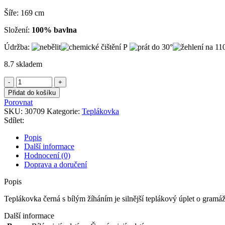
Šíře: 169 cm
Složení:
100% bavlna
Údržba:
8.7 skladem
Teplákovka
černá
Přidat do košíku
s
Porovnat
bílým
SKU:
30709
Kategorie:
Teplákovka
žíháním
Sdílet:
množství
Popis
Další informace
Hodnocení (0)
Doprava a doručení
Popis
Teplákovka černá s bílým žíháním je silnější teplákový úplet o gramá
Další informace