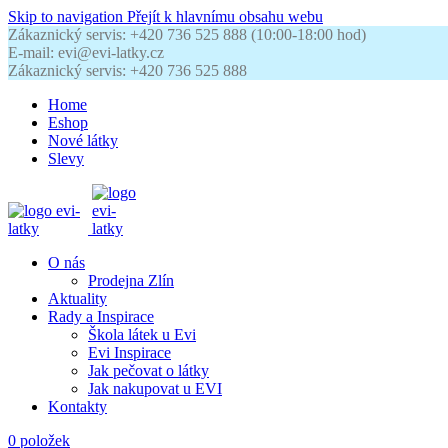
Skip to navigation
Přejít k hlavnímu obsahu webu
Zákaznický servis: +420 736 525 888 (10:00-18:00 hod)
E-mail: evi@evi-latky.cz
Zákaznický servis: +420 736 525 888
Home
Eshop
Nové látky
Slevy
O nás
Prodejna Zlín
Aktuality
Rady a Inspirace
Škola látek u Evi
Evi Inspirace
Jak pečovat o látky
Jak nakupovat u EVI
Kontakty
0
položek