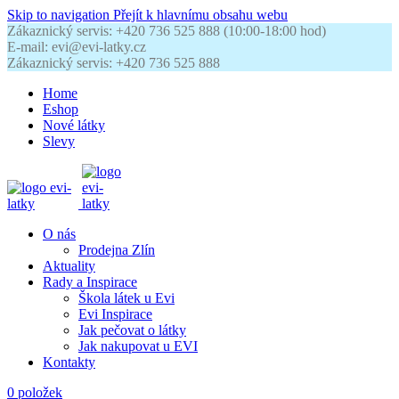
Skip to navigation
Přejít k hlavnímu obsahu webu
Zákaznický servis: +420 736 525 888 (10:00-18:00 hod)
E-mail: evi@evi-latky.cz
Zákaznický servis: +420 736 525 888
Home
Eshop
Nové látky
Slevy
O nás
Prodejna Zlín
Aktuality
Rady a Inspirace
Škola látek u Evi
Evi Inspirace
Jak pečovat o látky
Jak nakupovat u EVI
Kontakty
0
položek