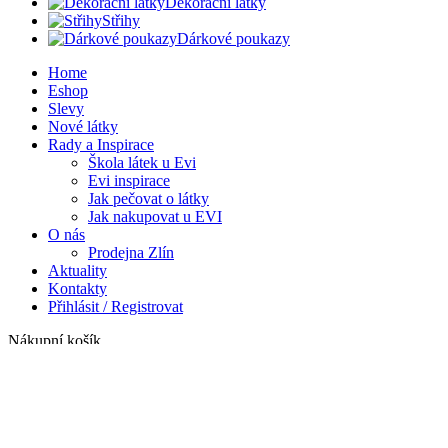
Dekorační látky
Střihy
Dárkové poukazy
Home
Eshop
Slevy
Nové látky
Rady a Inspirace
Škola látek u Evi
Evi inspirace
Jak pečovat o látky
Jak nakupovat u EVI
O nás
Prodejna Zlín
Aktuality
Kontakty
Přihlásit / Registrovat
Nákupní košík
Zavřít
Přihlásit se
Zavřít
Ještě nemáte účet?