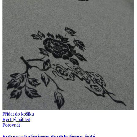
Přidat do košíku
Rychlý náhled
Porovnat
Sukno s kašmírem double černo-šedé