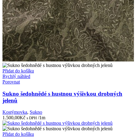
Přidat do košíku
Rychlý náhled
Porovnat
Sukno šedohnědé s hustnou výšivkou drobných
jelenů
Kostýmovka
,
Sukno
1.500,00
Kč
/1m
s DPH
Přidat do košíku