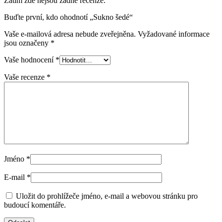
Zatím zde nejsou žádné recenze.
Buďte první, kdo ohodnotí „Sukno šedé“
Vaše e-mailová adresa nebude zveřejněna.
Vyžadované informace
jsou označeny
*
Vaše hodnocení
*
Vaše recenze
*
Jméno
*
E-mail
*
Uložit do prohlížeče jméno, e-mail a webovou stránku pro
budoucí komentáře.