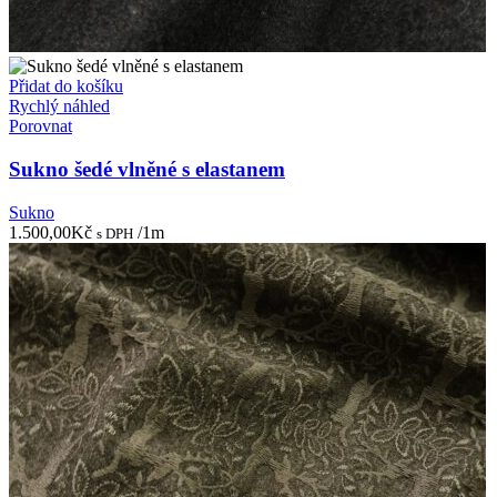
Přidat do košíku
Rychlý náhled
Porovnat
Sukno šedé vlněné s elastanem
Sukno
1.500,00
Kč
/1m
s DPH