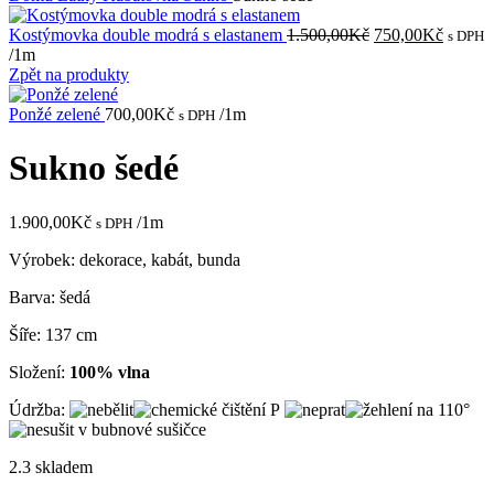
Původní
Aktuál
Kostýmovka double modrá s elastanem
1.500,00
Kč
750,00
Kč
s DPH
cena
cena
/1m
byla:
je:
Zpět na produkty
1.500,00Kč.
750,00
Ponžé zelené
700,00
Kč
/1m
s DPH
Sukno šedé
1.900,00
Kč
/1m
s DPH
Výrobek: dekorace, kabát, bunda
Barva: šedá
Šíře: 137 cm
Složení:
100% vlna
Údržba:
2.3 skladem