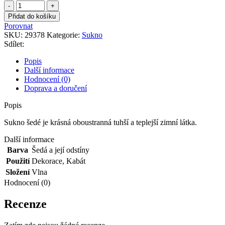
Sukno
šedé
Přidat do košíku
množství
Porovnat
SKU:
29378
Kategorie:
Sukno
Sdílet:
Popis
Další informace
Hodnocení (0)
Doprava a doručení
Popis
Sukno šedé je krásná oboustranná tuhší a teplejší zimní látka.
Další informace
Barva
Šedá a její odstíny
Použití
Dekorace
,
Kabát
Složení
Vlna
Hodnocení (0)
Recenze