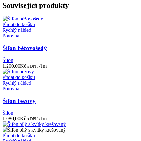
Související produkty
Přidat do košíku
Rychlý náhled
Porovnat
Šifon béžovošedý
Šifon
1.200,00
Kč
/1m
s DPH
Přidat do košíku
Rychlý náhled
Porovnat
Šifon béžový
Šifon
1.080,00
Kč
/1m
s DPH
Přidat do košíku