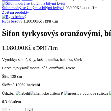
Šifon modrý se žlutými a bílými květy
1.080,00
Kč
/1m
s DPH
Zpět na produkty
Ryps béžový
1.200,00
Kč
/1m
s DPH
Šifon tyrkysovýs oranžovými, bí
1.080,00
Kč
/1m
s DPH
Výrobky: sukně, šaty, košile, tunika, halenka, šátek
Barva: tyrkysově modrá, bílá, oranžová, zelená
Šíře: 138 cm
Složení:
100% hedvábí
Údržba:
6.3 skladem
Šifon