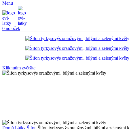
Menu
0
položek
Kliknutím zvětšíte
Domů
Látky
Šifon
Šifon tyrkysovýs oranžovými, bílými a zelenými 