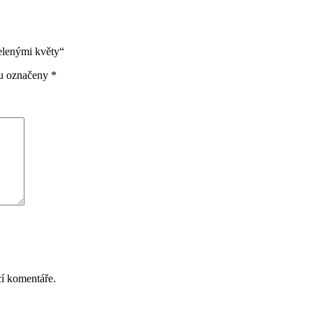
elenými květy“
ou označeny
*
cí komentáře.