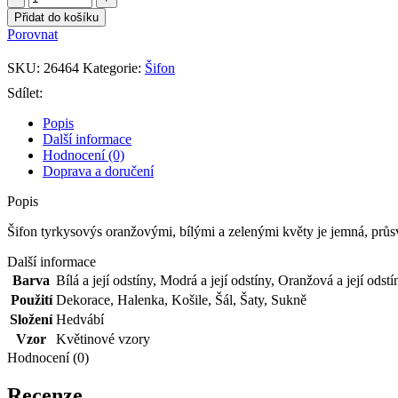
tyrkysovýs
Přidat do košíku
oranžovými,
Porovnat
bílými
a
SKU:
26464
Kategorie:
Šifon
zelenými
květy
Sdílet:
množství
Popis
Další informace
Hodnocení (0)
Doprava a doručení
Popis
Šifon tyrkysovýs oranžovými, bílými a zelenými květy je jemná, průsvi
Další informace
Barva
Bílá a její odstíny
,
Modrá a její odstíny
,
Oranžová a její odstí
Použití
Dekorace
,
Halenka
,
Košile
,
Šál
,
Šaty
,
Sukně
Složení
Hedvábí
Vzor
Květinové vzory
Hodnocení (0)
Recenze