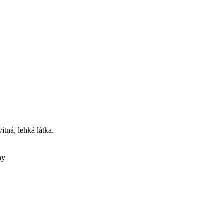
tná, lehká látka.
ny