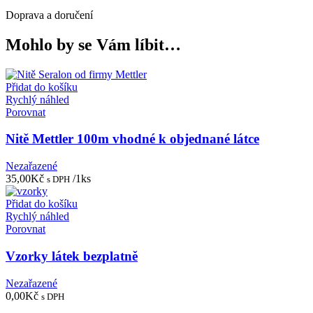
Doprava a doručení
Mohlo by se Vám líbit…
Přidat do košíku
Rychlý náhled
Porovnat
Nitě Mettler 100m vhodné k objednané látce
Nezařazené
35,00
Kč
/1ks
s DPH
Přidat do košíku
Rychlý náhled
Porovnat
Vzorky látek bezplatně
Nezařazené
0,00
Kč
s DPH