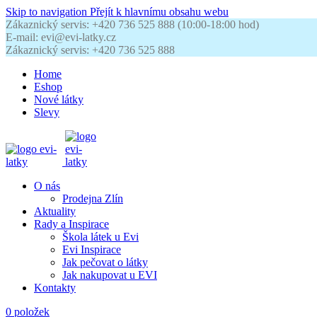
Skip to navigation
Přejít k hlavnímu obsahu webu
Zákaznický servis: +420 736 525 888 (10:00-18:00 hod)
E-mail: evi@evi-latky.cz
Zákaznický servis: +420 736 525 888
Home
Eshop
Nové látky
Slevy
O nás
Prodejna Zlín
Aktuality
Rady a Inspirace
Škola látek u Evi
Evi Inspirace
Jak pečovat o látky
Jak nakupovat u EVI
Kontakty
0
položek