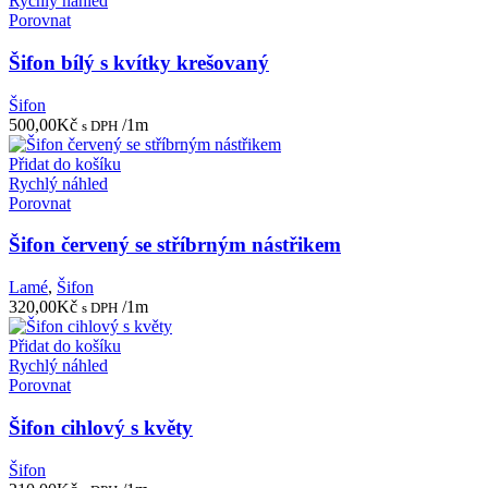
Rychlý náhled
Porovnat
Šifon bílý s kvítky krešovaný
Šifon
500,00
Kč
/1m
s DPH
Přidat do košíku
Rychlý náhled
Porovnat
Šifon červený se stříbrným nástřikem
Lamé
,
Šifon
320,00
Kč
/1m
s DPH
Přidat do košíku
Rychlý náhled
Porovnat
Šifon cihlový s květy
Šifon