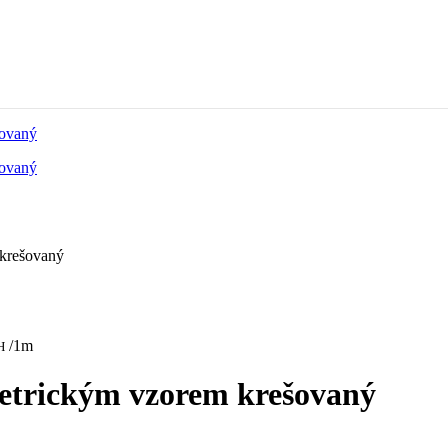
 krešovaný
/1m
H
etrickým vzorem krešovaný