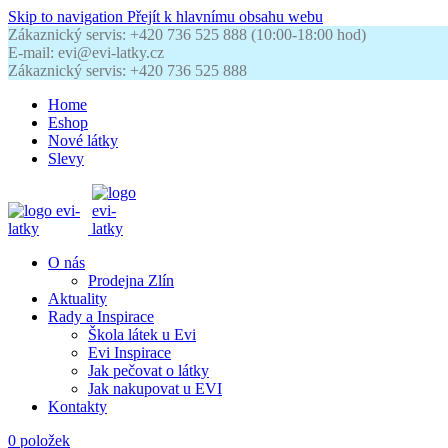
Skip to navigation
Přejít k hlavnímu obsahu webu
Zákaznický servis: +420 736 525 888 (10:00-18:00 hod)
E-mail: evi@evi-latky.cz
Zákaznický servis: +420 736 525 888
Home
Eshop
Nové látky
Slevy
O nás
Prodejna Zlín
Aktuality
Rady a Inspirace
Škola látek u Evi
Evi Inspirace
Jak pečovat o látky
Jak nakupovat u EVI
Kontakty
0
položek