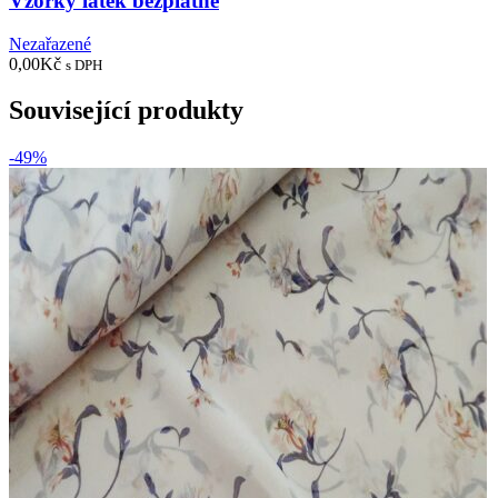
Vzorky látek bezplatně
Nezařazené
0,00
Kč
s DPH
Související produkty
-49%