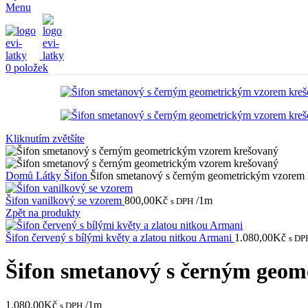
Menu
0
položek
Kliknutím zvětšíte
Domů
Látky
Šifon
Šifon smetanový s černým geometrickým vzorem
Šifon vanilkový se vzorem
800,00
Kč
/1m
s DPH
Zpět na produkty
Šifon červený s bílými květy a zlatou nitkou Armani
1.080,00
Kč
s DP
Šifon smetanový s černým geom
1.080,00
Kč
/1m
s DPH