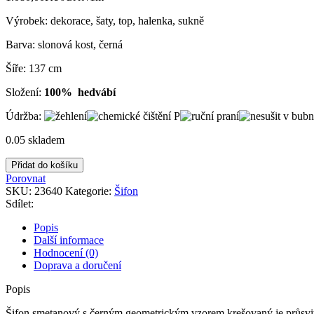
Výrobek: dekorace, šaty, top, halenka, sukně
Barva: slonová kost, černá
Šíře: 137 cm
Složení:
100% hedvábí
Údržba:
0.05 skladem
Šifon
Přidat do košíku
smetanový
Porovnat
s
SKU:
23640
Kategorie:
Šifon
černým
Sdílet:
geometrickým
vzorem
Popis
krešovaný
Další informace
množství
Hodnocení (0)
Doprava a doručení
Popis
Šifon smetanový s černým geometrickým vzorem krešovaný je průsvitn