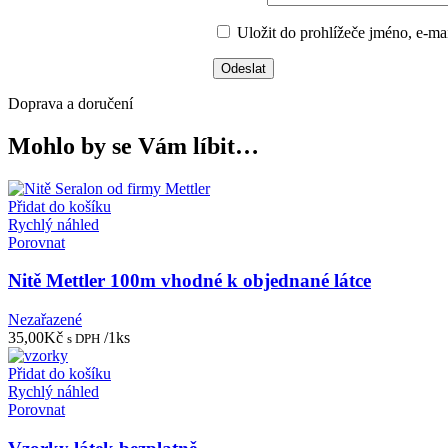
Uložit do prohlížeče jméno, e-m
Doprava a doručení
Mohlo by se Vám líbit…
Přidat do košíku
Rychlý náhled
Porovnat
Nitě Mettler 100m vhodné k objednané látce
Nezařazené
35,00
Kč
/1ks
s DPH
Přidat do košíku
Rychlý náhled
Porovnat