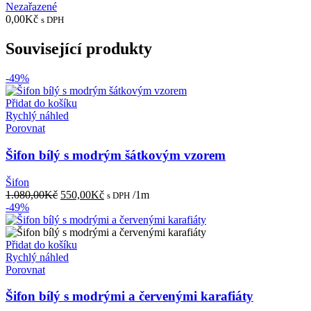
Nezařazené
0,00
Kč
s DPH
Související produkty
-49%
Přidat do košíku
Rychlý náhled
Porovnat
Šifon bílý s modrým šátkovým vzorem
Šifon
Původní
Aktuální
1.080,00
Kč
550,00
Kč
/1m
s DPH
cena
cena
-49%
byla:
je:
1.080,00Kč.
550,00Kč.
Přidat do košíku
Rychlý náhled
Porovnat
Šifon bílý s modrými a červenými karafiáty