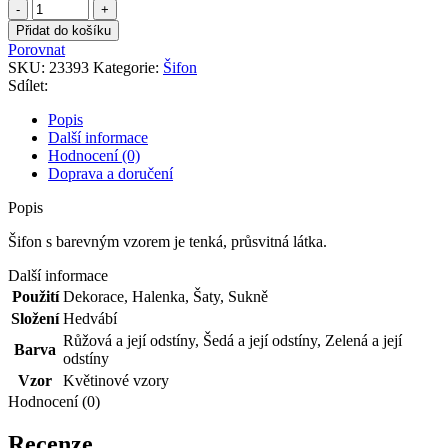
Šifon
s
Přidat do košíku
barevným
Porovnat
vzorem
SKU:
23393
Kategorie:
Šifon
množství
Sdílet:
Popis
Další informace
Hodnocení (0)
Doprava a doručení
Popis
Šifon s barevným vzorem je tenká, průsvitná látka.
Další informace
Použití
Dekorace
,
Halenka
,
Šaty
,
Sukně
Složení
Hedvábí
Růžová a její odstíny
,
Šedá a její odstíny
,
Zelená a její
Barva
odstíny
Vzor
Květinové vzory
Hodnocení (0)
Recenze