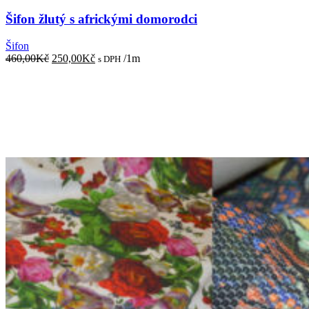
Šifon žlutý s africkými domorodci
Šifon
Původní
Aktuální
460,00
Kč
250,00
Kč
/1m
s DPH
cena
cena
byla:
je:
460,00Kč.
250,00Kč.