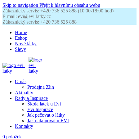
Skip to navigation
Přejít k hlavnímu obsahu webu
Zákaznický servis: +420 736 525 888 (10:00-18:00 hod)
E-mail: evi@evi-latky.cz
Zákaznický servis: +420 736 525 888
Home
Eshop
Nové látky
Slevy
O nás
Prodejna Zlín
Aktuality
Rady a Inspirace
Škola látek u Evi
Evi Inspirace
Jak pečovat o látky
Jak nakupovat u EVI
Kontakty
0
položek