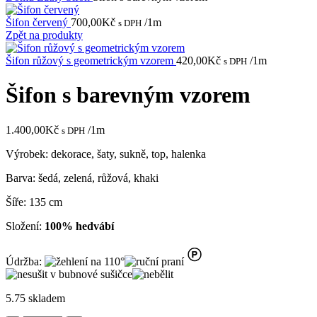
Šifon červený
700,00
Kč
/1m
s DPH
Zpět na produkty
Šifon růžový s geometrickým vzorem
420,00
Kč
/1m
s DPH
Šifon s barevným vzorem
1.400,00
Kč
/1m
s DPH
Výrobek: dekorace, šaty, sukně, top, halenka
Barva: šedá, zelená, růžová, khaki
Šíře: 135 cm
Složení:
100% hedvábí
Údržba:
5.75 skladem