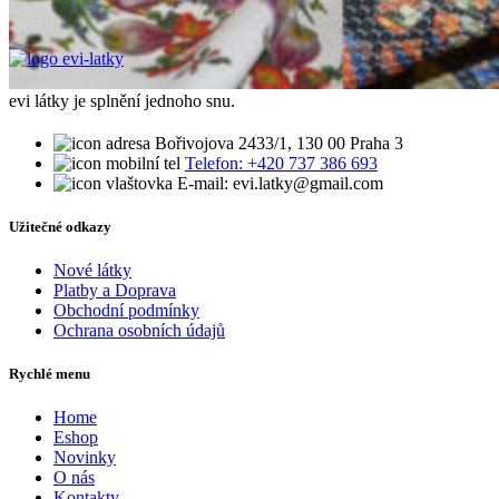
evi látky je splnění jednoho snu.
Bořivojova 2433/1, 130 00 Praha 3
Telefon: +420 737 386 693
E-mail: evi.latky@gmail.com
Užitečné odkazy
Nové látky
Platby a Doprava
Obchodní podmínky
Ochrana osobních údajů
Rychlé menu
Home
Eshop
Novinky
O nás
Kontakty