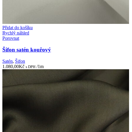
Přidat do košíku
Rychlý náhled
Porovnat
Šifon satén kouřový
Satén
,
Šifon
1.080,00
Kč
/1m
s DPH