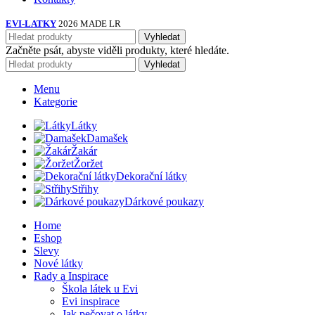
EVI-LATKY
2026 MADE LR
Vyhledat
Začněte psát, abyste viděli produkty, které hledáte.
Vyhledat
Menu
Kategorie
Látky
Damašek
Žakár
Žoržet
Dekorační látky
Střihy
Dárkové poukazy
Home
Eshop
Slevy
Nové látky
Rady a Inspirace
Škola látek u Evi
Evi inspirace
Jak pečovat o látky