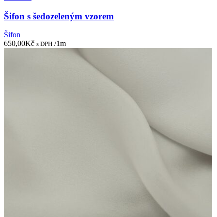
Šifon s šedozeleným vzorem
Šifon
650,00
Kč
/1m
s DPH