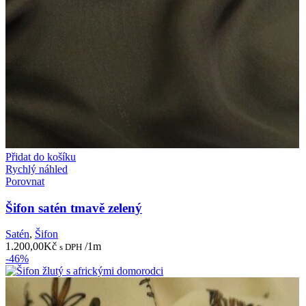
Přidat do košíku
Rychlý náhled
Porovnat
Šifon satén tmavě zelený
Satén
,
Šifon
1.200,00
Kč
/1m
s DPH
-46%