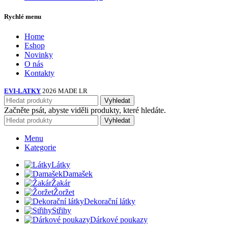
Rychlé menu
Home
Eshop
Novinky
O nás
Kontakty
EVI-LATKY
2026 MADE LR
Vyhledat
Začněte psát, abyste viděli produkty, které hledáte.
Vyhledat
Menu
Kategorie
Látky
Damašek
Žakár
Žoržet
Dekorační látky
Střihy
Dárkové poukazy