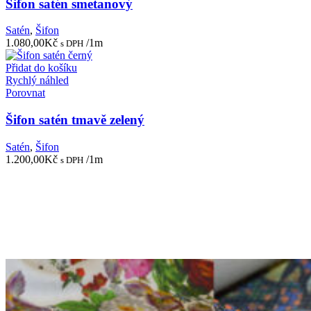
Šifon satén smetanový
Satén
,
Šifon
1.080,00
Kč
/1m
s DPH
Přidat do košíku
Rychlý náhled
Porovnat
Šifon satén tmavě zelený
Satén
,
Šifon
1.200,00
Kč
/1m
s DPH