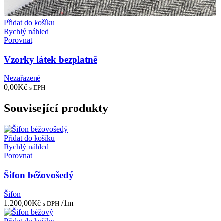
Přidat do košíku
Rychlý náhled
Porovnat
Vzorky látek bezplatně
Nezařazené
0,00
Kč
s DPH
Související produkty
Přidat do košíku
Rychlý náhled
Porovnat
Šifon béžovošedý
Šifon
1.200,00
Kč
/1m
s DPH
Přidat do košíku