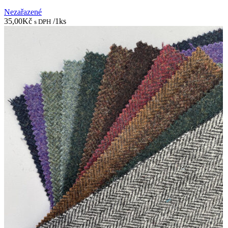
Nezařazené
35,00
Kč
/1ks
s DPH