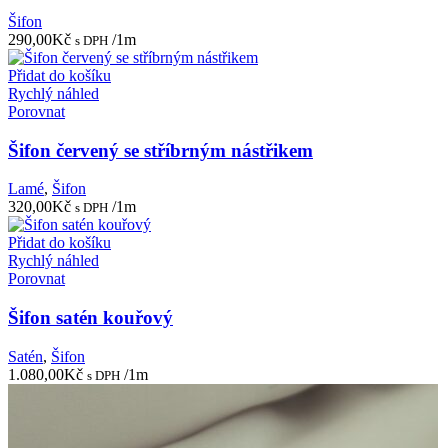
Šifon
290,00
Kč
/1m
s DPH
Přidat do košíku
Rychlý náhled
Porovnat
Šifon červený se stříbrným nástřikem
Lamé
,
Šifon
320,00
Kč
/1m
s DPH
Přidat do košíku
Rychlý náhled
Porovnat
Šifon satén kouřový
Satén
,
Šifon
1.080,00
Kč
/1m
s DPH