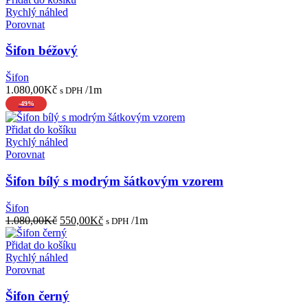
Rychlý náhled
Porovnat
Šifon béžový
Šifon
1.080,00
Kč
/1m
s DPH
-49%
Přidat do košíku
Rychlý náhled
Porovnat
Šifon bílý s modrým šátkovým vzorem
Šifon
Původní
Aktuální
1.080,00
Kč
550,00
Kč
/1m
s DPH
cena
cena
byla:
je:
Přidat do košíku
1.080,00Kč.
550,00Kč.
Rychlý náhled
Porovnat
Šifon černý