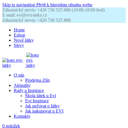
Skip to navigation
Přejít k hlavnímu obsahu webu
Zákaznický servis: +420 736 525 888 (10:00-18:00 hod)
E-mail: evi@evi-latky.cz
Zákaznický servis: +420 736 525 888
Home
Eshop
Nové látky
Slevy
O nás
Prodejna Zlín
Aktuality
Rady a Inspirace
Škola látek u Evi
Evi Inspirace
Jak pečovat o látky
Jak nakupovat u EVI
Kontakty
0
položek