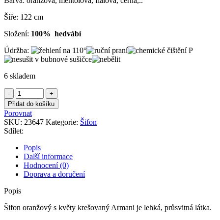
Barva: oranžová, mentolová, fialová, černá,..
Šíře: 122 cm
Složení:
100% hedvábí
Údržba:
6 skladem
Šifon
oranžový
Přidat do košíku
s
Porovnat
květy
SKU:
23647
Kategorie:
Šifon
krešovaný
Sdílet:
Armani
množství
Popis
Další informace
Hodnocení (0)
Doprava a doručení
Popis
Šifon oranžový s květy krešovaný Armani je lehká, průsvitná látka.