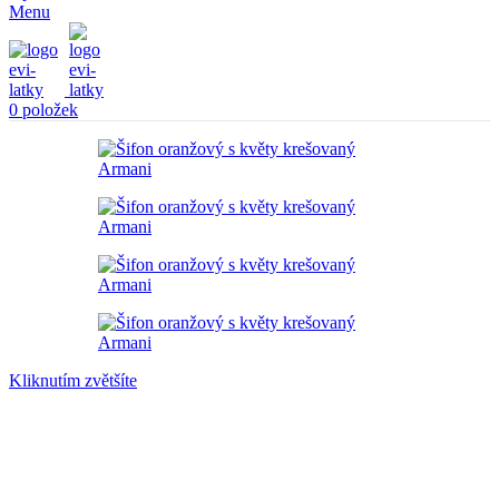
Menu
0
položek
Kliknutím zvětšíte