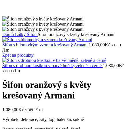
Domů
Látky
Šifon
Šifon oranžový s květy krešovaný Armani
Šifon s bílomodrým vzorem krešovaný Armani
1.080,00
Kč
s DPH
/1m
Zpět na produkty
Šifon s drobnou kostkou v barvě hnědé, zelené a černé
1.080,00
Kč
/1m
s DPH
Šifon oranžový s květy
krešovaný Armani
1.080,00
Kč
/1m
s DPH
Výrobek: dekorace, šaty, top, halenka, sukně