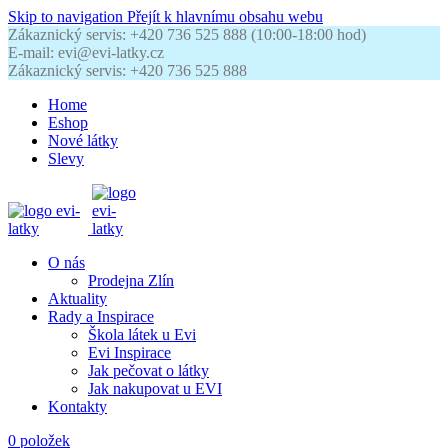
Skip to navigation
Přejít k hlavnímu obsahu webu
Zákaznický servis: +420 736 525 888 (10:00-18:00 hod)
E-mail: evi@evi-latky.cz
Zákaznický servis: +420 736 525 888
Home
Eshop
Nové látky
Slevy
O nás
Prodejna Zlín
Aktuality
Rady a Inspirace
Škola látek u Evi
Evi Inspirace
Jak pečovat o látky
Jak nakupovat u EVI
Kontakty
0
položek