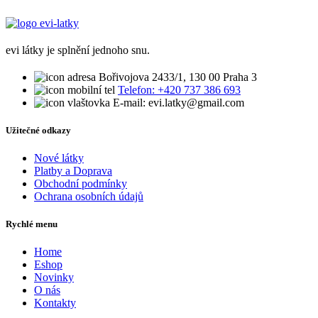
evi látky je splnění jednoho snu.
Bořivojova 2433/1, 130 00 Praha 3
Telefon: +420 737 386 693
E-mail: evi.latky@gmail.com
Užitečné odkazy
Nové látky
Platby a Doprava
Obchodní podmínky
Ochrana osobních údajů
Rychlé menu
Home
Eshop
Novinky
O nás
Kontakty