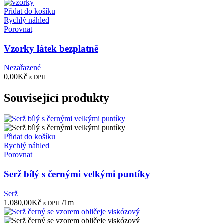
Přidat do košíku
Rychlý náhled
Porovnat
Vzorky látek bezplatně
Nezařazené
0,00
Kč
s DPH
Související produkty
Přidat do košíku
Rychlý náhled
Porovnat
Serž bílý s černými velkými puntíky
Serž
1.080,00
Kč
/1m
s DPH