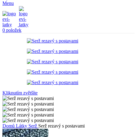
Menu
0
položek
Kliknutím zvětšíte
Domů
Látky
Serž
Serž rezavý s postavami