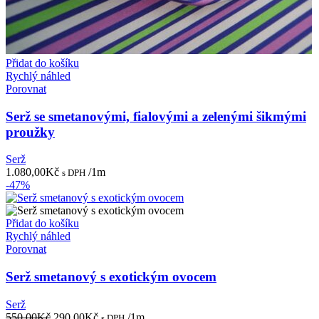
Přidat do košíku
Rychlý náhled
Porovnat
Serž se smetanovými, fialovými a zelenými šikmými
proužky
Serž
1.080,00
Kč
/1m
s DPH
-47%
Přidat do košíku
Rychlý náhled
Porovnat
Serž smetanový s exotickým ovocem
Serž
Původní
Aktuální
550,00
Kč
290,00
Kč
/1m
s DPH