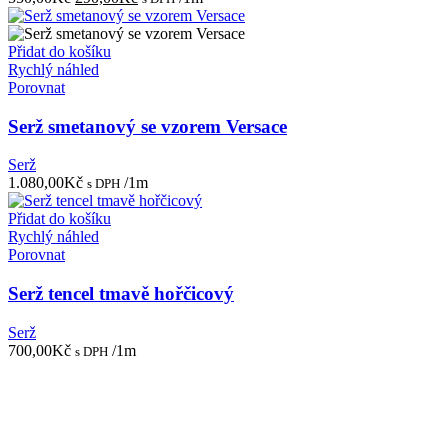
cena
cena
byla:
je:
550,00Kč.
290,00Kč.
Přidat do košíku
Rychlý náhled
Porovnat
Serž smetanový se vzorem Versace
Serž
1.080,00
Kč
/1m
s DPH
Přidat do košíku
Rychlý náhled
Porovnat
Serž tencel tmavě hořčicový
Serž
700,00
Kč
/1m
s DPH