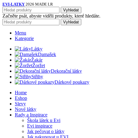
EVI-LATKY
2026 MADE LR
Vyhledat
Začněte psát, abyste viděli produkty, které hledáte.
Vyhledat
Menu
Kategorie
Látky
Damašek
Žakár
Žoržet
Dekorační látky
Střihy
Dárkové poukazy
Home
Eshop
Slevy
Nové látky
Rady a Inspirace
Škola látek u Evi
Evi inspirace
Jak pečovat o látky
Jak nakupovat u EVI