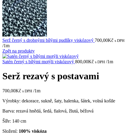
Serž černý s drobnými bílými pudlíky viskózový
700,00
Kč
s DPH
/1m
Zpět na produkty
Satén černý s bílými motýli viskózový
800,00
Kč
/1m
s DPH
Serž rezavý s postavami
700,00
Kč
/1m
s DPH
Výrobky: dekorace, sukně, šaty, halenka, šátek, volná košile
Barva: rezavá hnědá, šedá, fialová, žlutá, béžová
Šíře: 140 cm
Složení:
100% viskóza