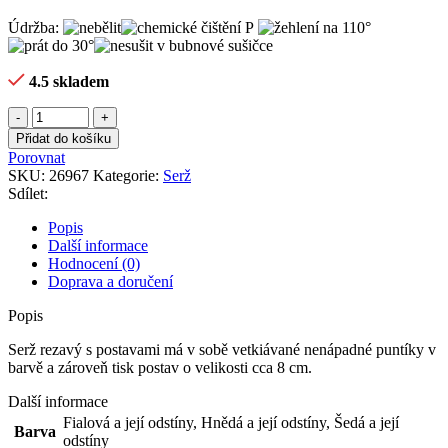
Údržba:
4.5 skladem
Serž
rezavý
Přidat do košíku
s
Porovnat
postavami
SKU:
26967
Kategorie:
Serž
množství
Sdílet:
Popis
Další informace
Hodnocení (0)
Doprava a doručení
Popis
Serž rezavý s postavami má v sobě vetkiávané nenápadné puntíky v
barvě a zároveň tisk postav o velikosti cca 8 cm.
Další informace
Fialová a její odstíny
,
Hnědá a její odstíny
,
Šedá a její
Barva
odstíny