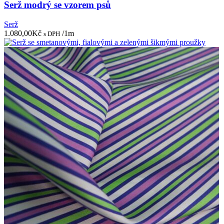
Serž modrý se vzorem psů
Serž
1.080,00
Kč
/1m
s DPH