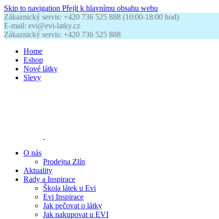
Skip to navigation
Přejít k hlavnímu obsahu webu
Zákaznický servis: +420 736 525 888 (10:00-18:00 hod)
E-mail: evi@evi-latky.cz
Zákaznický servis: +420 736 525 888
Home
Eshop
Nové látky
Slevy
O nás
Prodejna Zlín
Aktuality
Rady a Inspirace
Škola látek u Evi
Evi Inspirace
Jak pečovat o látky
Jak nakupovat u EVI
Kontakty
0
položek