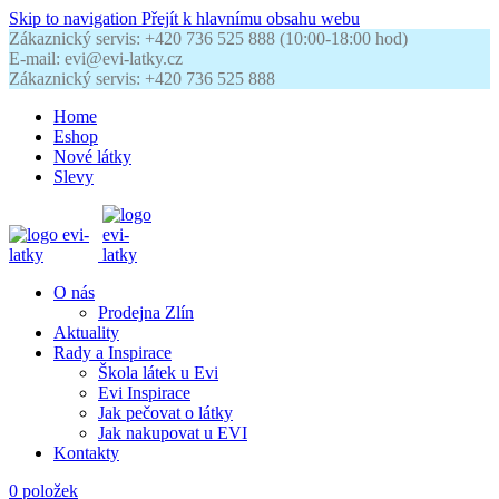
Skip to navigation
Přejít k hlavnímu obsahu webu
Zákaznický servis: +420 736 525 888 (10:00-18:00 hod)
E-mail: evi@evi-latky.cz
Zákaznický servis: +420 736 525 888
Home
Eshop
Nové látky
Slevy
O nás
Prodejna Zlín
Aktuality
Rady a Inspirace
Škola látek u Evi
Evi Inspirace
Jak pečovat o látky
Jak nakupovat u EVI
Kontakty
0
položek