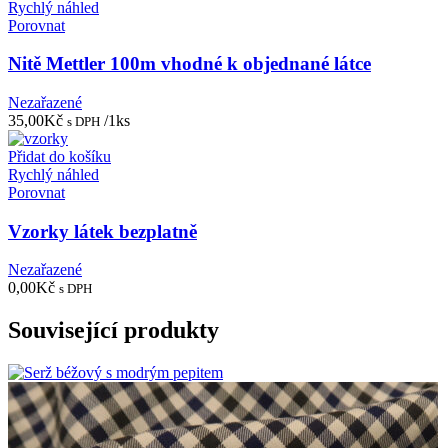
Rychlý náhled
Porovnat
Nitě Mettler 100m vhodné k objednané látce
Nezařazené
35,00
Kč
/1ks
s DPH
Přidat do košíku
Rychlý náhled
Porovnat
Vzorky látek bezplatně
Nezařazené
0,00
Kč
s DPH
Související produkty