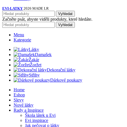
EVI-LATKY
2026 MADE LR
Vyhledat
Začněte psát, abyste viděli produkty, které hledáte.
Vyhledat
Menu
Kategorie
Látky
Damašek
Žakár
Žoržet
Dekorační látky
Střihy
Dárkové poukazy
Home
Eshop
Slevy
Nové látky
Rady a Inspirace
Škola látek u Evi
Evi inspirace
Jak pečovat o látky