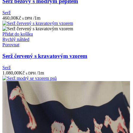
Serž béžový s modrým pepitem
Serž
460,00
Kč
/1m
s DPH
Přidat do košíku
Rychlý náhled
Porovnat
Serž červený s kravatovým vzorem
Serž
1.080,00
Kč
/1m
s DPH