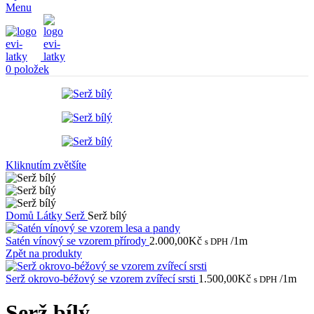
Menu
0
položek
Kliknutím zvětšíte
Domů
Látky
Serž
Serž bílý
Satén vínový se vzorem přírody
2.000,00
Kč
/1m
s DPH
Zpět na produkty
Serž okrovo-béžový se vzorem zvířecí srsti
1.500,00
Kč
/1m
s DPH
Serž bílý