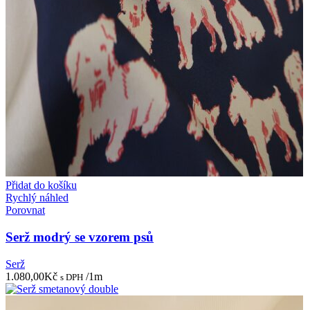
Přidat do košíku
Rychlý náhled
Porovnat
Serž modrý se vzorem psů
Serž
1.080,00
Kč
/1m
s DPH