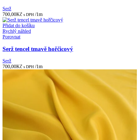
Serž
700,00
Kč
/1m
s DPH
Přidat do košíku
Rychlý náhled
Porovnat
Serž tencel tmavě hořčicový
Serž
700,00
Kč
/1m
s DPH