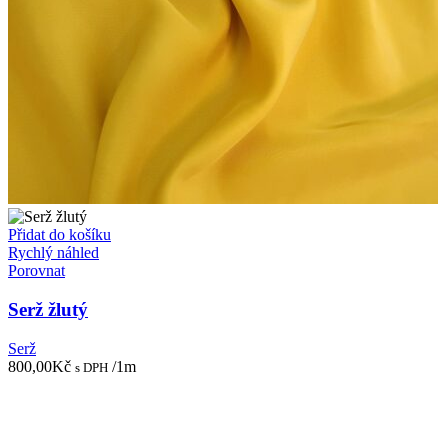
Přidat do košíku
Rychlý náhled
Porovnat
Serž žlutý
Serž
800,00
Kč
/1m
s DPH