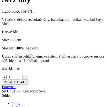
1.200,00
Kč
/1m
s DPH
Výrobek: dekorace, sukně, šaty, halenka, top, tunika, svatební šaty,
šátek
Barva: bílá
Šíře: 135 cm
Složení:
100% hedvábí
Údržba:
4.4 skladem
Serž
bílý
Přidat do košíku
množství
Porovnat
SKU:
31308
Kategorie:
Serž
Sdílet:
Popis