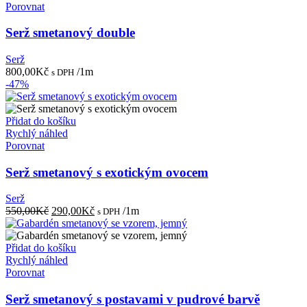
Porovnat
Serž smetanový double
Serž
800,00
Kč
/1m
s DPH
-47%
Přidat do košíku
Rychlý náhled
Porovnat
Serž smetanový s exotickým ovocem
Serž
Původní
Aktuální
550,00
Kč
290,00
Kč
/1m
s DPH
cena
cena
byla:
je:
550,00Kč.
290,00Kč.
Přidat do košíku
Rychlý náhled
Porovnat
Serž smetanový s postavami v pudrové barvě