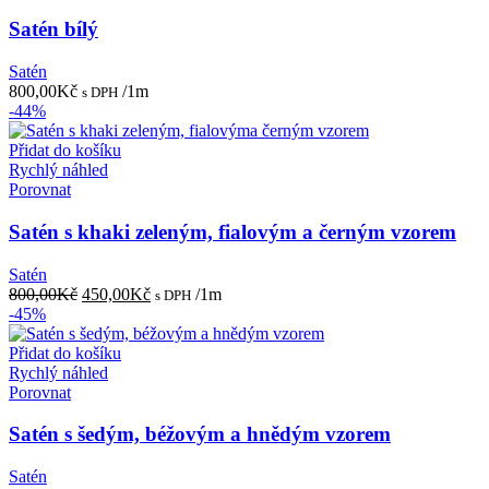
Satén bílý
Satén
800,00
Kč
/1m
s DPH
-44%
Přidat do košíku
Rychlý náhled
Porovnat
Satén s khaki zeleným, fialovým a černým vzorem
Satén
Původní
Aktuální
800,00
Kč
450,00
Kč
/1m
s DPH
cena
cena
-45%
byla:
je:
800,00Kč.
450,00Kč.
Přidat do košíku
Rychlý náhled
Porovnat
Satén s šedým, béžovým a hnědým vzorem
Satén