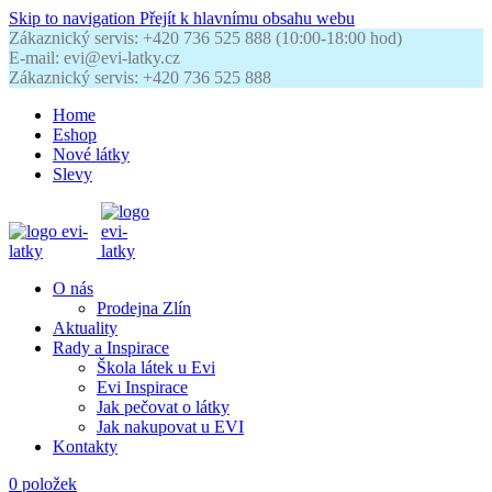
Skip to navigation
Přejít k hlavnímu obsahu webu
Zákaznický servis: +420 736 525 888 (10:00-18:00 hod)
E-mail: evi@evi-latky.cz
Zákaznický servis: +420 736 525 888
Home
Eshop
Nové látky
Slevy
O nás
Prodejna Zlín
Aktuality
Rady a Inspirace
Škola látek u Evi
Evi Inspirace
Jak pečovat o látky
Jak nakupovat u EVI
Kontakty
0
položek