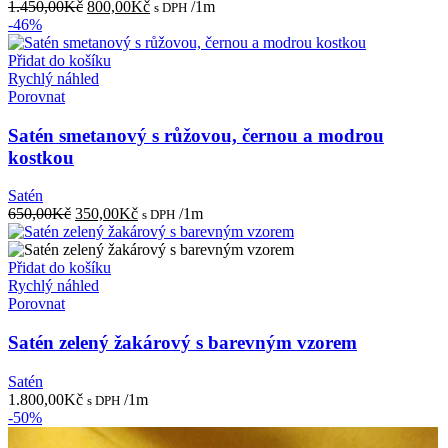
Původní
Aktuální
1.450,00
Kč
800,00
Kč
/1m
s DPH
cena
cena
-46%
byla:
je:
1.450,00Kč.
800,00Kč.
Přidat do košíku
Rychlý náhled
Porovnat
Satén smetanový s růžovou, černou a modrou
kostkou
Satén
Původní
Aktuální
650,00
Kč
350,00
Kč
/1m
s DPH
cena
cena
byla:
je:
650,00Kč.
350,00Kč.
Přidat do košíku
Rychlý náhled
Porovnat
Satén zelený žakárový s barevným vzorem
Satén
1.800,00
Kč
/1m
s DPH
-50%