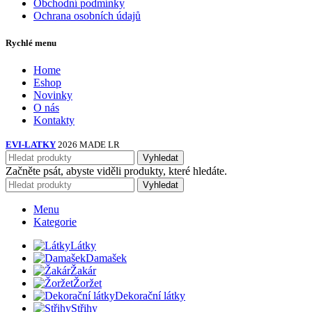
Obchodní podmínky
Ochrana osobních údajů
Rychlé menu
Home
Eshop
Novinky
O nás
Kontakty
EVI-LATKY
2026 MADE LR
Vyhledat
Začněte psát, abyste viděli produkty, které hledáte.
Vyhledat
Menu
Kategorie
Látky
Damašek
Žakár
Žoržet
Dekorační látky
Střihy