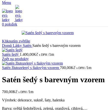
Menu
0
položek
Kliknutím zvětšíte
Domů
Látky
Satén
Satén šedý s barevným vzorem
Satén šedý
1.400,00
Kč
/1m
s DPH
Zpět na produkty
Satén žlutozelený s fialovým vzorem
700,00
Kč
/1m
s DPH
Satén šedý s barevným vzorem
700,00
Kč
/1m
s DPH
Výrobek: dekorace, sukně, šaty, halenka
Barva: světlá šedobéžová, zelená, oranžová, cihlová,…