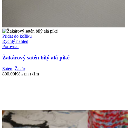
Přidat do košíku
Rychlý náhled
Porovnat
Žakárový satén bílý alá piké
Satén
,
Žakár
800,00
Kč
/1m
s DPH