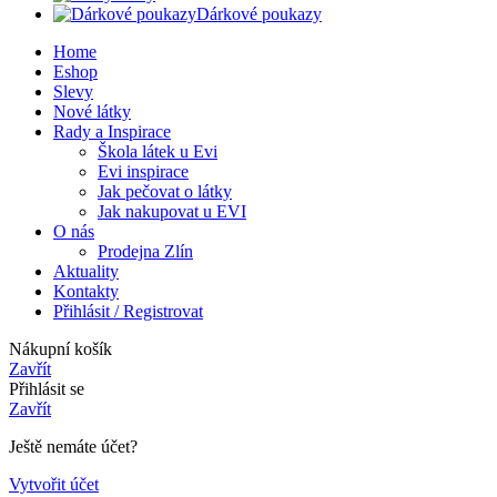
Dárkové poukazy
Home
Eshop
Slevy
Nové látky
Rady a Inspirace
Škola látek u Evi
Evi inspirace
Jak pečovat o látky
Jak nakupovat u EVI
O nás
Prodejna Zlín
Aktuality
Kontakty
Přihlásit / Registrovat
Nákupní košík
Zavřít
Přihlásit se
Zavřít
Ještě nemáte účet?
Vytvořit účet