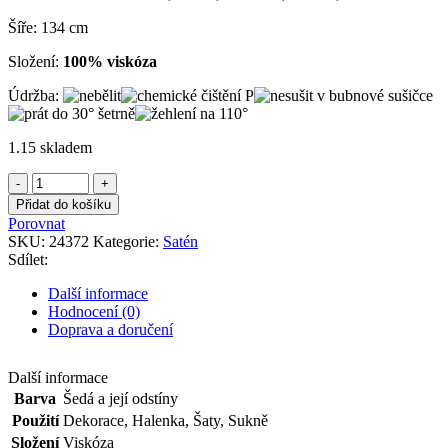
Šíře: 134 cm
Složení:
100% viskóza
Údržba:
1.15 skladem
Satén
šedý
Přidat do košíku
s
Porovnat
barevným
SKU:
24372
Kategorie:
Satén
vzorem
Sdílet:
množství
Další informace
Hodnocení (0)
Doprava a doručení
Další informace
Barva
Šedá a její odstíny
Použití
Dekorace
,
Halenka
,
Šaty
,
Sukně
Složení
Viskóza