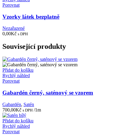
Porovnat
Vzorky látek bezplatně
Nezařazené
0,00
Kč
s DPH
Související produkty
Přidat do košíku
Rychlý náhled
Porovnat
Gabardén černý, saténový se vzorem
Gabardén
,
Satén
700,00
Kč
/1m
s DPH
Přidat do košíku
Rychlý náhled
Porovnat