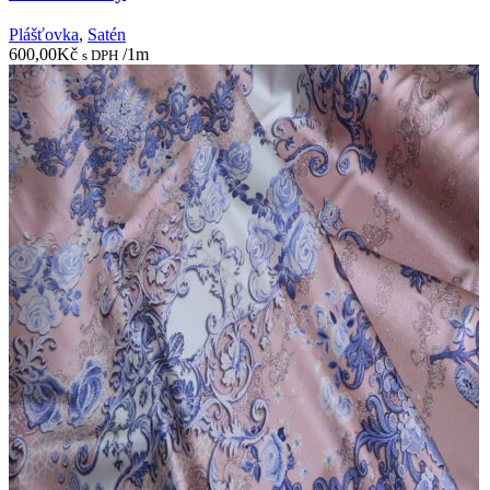
Plášťovka
,
Satén
600,00
Kč
/1m
s DPH