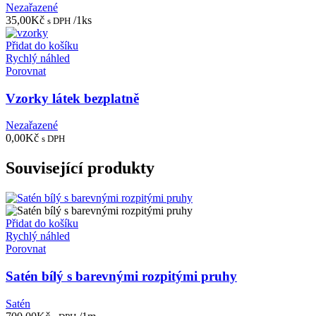
Nezařazené
35,00
Kč
/1ks
s DPH
Přidat do košíku
Rychlý náhled
Porovnat
Vzorky látek bezplatně
Nezařazené
0,00
Kč
s DPH
Související produkty
Přidat do košíku
Rychlý náhled
Porovnat
Satén bílý s barevnými rozpitými pruhy
Satén