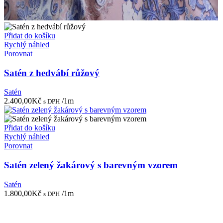
Přidat do košíku
Rychlý náhled
Porovnat
Satén z hedvábí růžový
Satén
2.400,00
Kč
/1m
s DPH
Přidat do košíku
Rychlý náhled
Porovnat
Satén zelený žakárový s barevným vzorem
Satén
1.800,00
Kč
/1m
s DPH