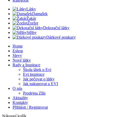
Kategorie
Látky
Damašek
Žakár
Žoržet
Dekorační látky
Střihy
Dárkové poukazy
Home
Eshop
Slevy
Nové látky
Rady a Inspirace
Škola látek u Evi
Evi inspirace
Jak pečovat o látky
Jak nakupovat u EVI
O nás
Prodejna Zlín
Aktuality
Kontakty
Přihlásit / Registrovat
Nákupní košík