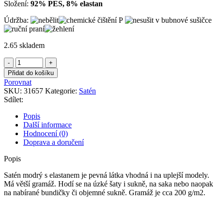
Složení:
92% PES, 8% elastan
Údržba:
2.65 skladem
Satén
modrý
Přidat do košíku
množství
Porovnat
SKU:
31657
Kategorie:
Satén
Sdílet:
Popis
Další informace
Hodnocení (0)
Doprava a doručení
Popis
Satén modrý s elastanem je pevná látka vhodná i na uplejší modely.
Má větší gramáž. Hodí se na úzké šaty i sukně, na saka nebo naopak
na nabírané bundičky či objemné sukně. Gramáž je cca 200 g/m2.