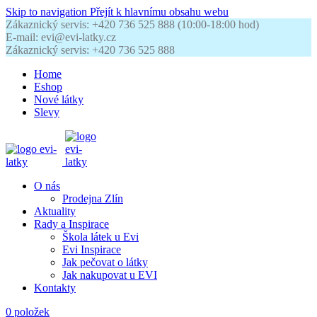
Skip to navigation
Přejít k hlavnímu obsahu webu
Zákaznický servis: +420 736 525 888 (10:00-18:00 hod)
E-mail: evi@evi-latky.cz
Zákaznický servis: +420 736 525 888
Home
Eshop
Nové látky
Slevy
O nás
Prodejna Zlín
Aktuality
Rady a Inspirace
Škola látek u Evi
Evi Inspirace
Jak pečovat o látky
Jak nakupovat u EVI
Kontakty
0
položek