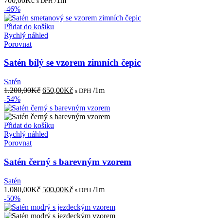
700,00
Kč
/1m
s DPH
-46%
Přidat do košíku
Rychlý náhled
Porovnat
Satén bílý se vzorem zimních čepic
Satén
Původní
Aktuální
1.200,00
Kč
650,00
Kč
/1m
s DPH
cena
cena
-54%
byla:
je:
1.200,00Kč.
650,00Kč.
Přidat do košíku
Rychlý náhled
Porovnat
Satén černý s barevným vzorem
Satén
Původní
Aktuální
1.080,00
Kč
500,00
Kč
/1m
s DPH
cena
cena
-50%
byla:
je:
1.080,00Kč.
500,00Kč.