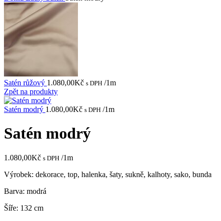
Satén růžový
1.080,00
Kč
/1m
s DPH
Zpět na produkty
Satén modrý
1.080,00
Kč
/1m
s DPH
Satén modrý
1.080,00
Kč
/1m
s DPH
Výrobek: dekorace, top, halenka, šaty, sukně, kalhoty, sako, bunda
Barva: modrá
Šíře: 132 cm