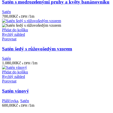
Satén s modrozelenými pruhy a květy banánovníku
Satén
700,00
Kč
/1m
s DPH
Přidat do košíku
Rychlý náhled
Porovnat
Satén šedý s růžovošedým vzorem
Satén
1.080,00
Kč
/1m
s DPH
Přidat do košíku
Rychlý náhled
Porovnat
Satén vínový
Plášťovka
,
Satén
600,00
Kč
/1m
s DPH