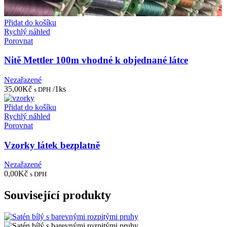
Přidat do košíku
Rychlý náhled
Porovnat
Nitě Mettler 100m vhodné k objednané látce
Nezařazené
35,00
Kč
/1ks
s DPH
Přidat do košíku
Rychlý náhled
Porovnat
Vzorky látek bezplatně
Nezařazené
0,00
Kč
s DPH
Související produkty