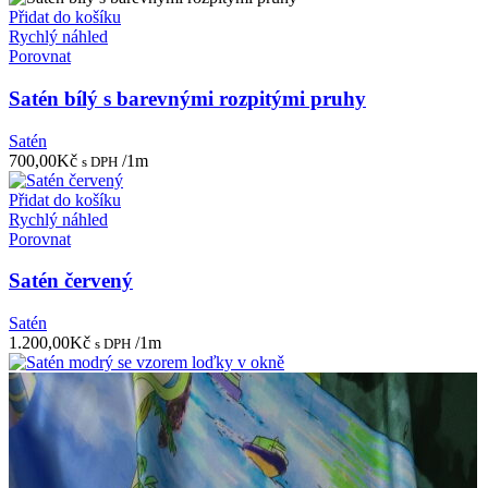
Přidat do košíku
Rychlý náhled
Porovnat
Satén bílý s barevnými rozpitými pruhy
Satén
700,00
Kč
/1m
s DPH
Přidat do košíku
Rychlý náhled
Porovnat
Satén červený
Satén
1.200,00
Kč
/1m
s DPH