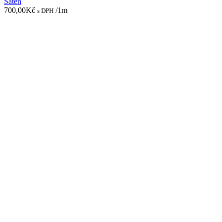
Satén
700,00
Kč
/1m
s DPH