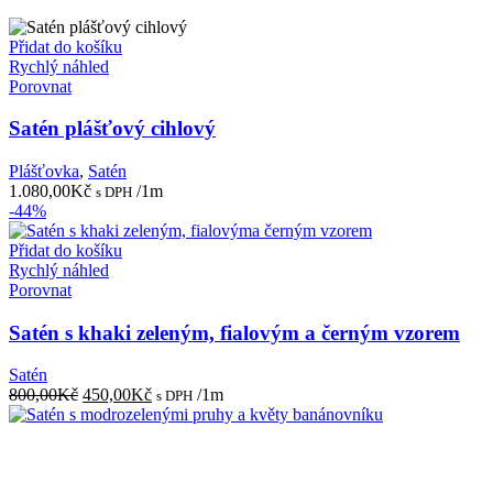
Přidat do košíku
Rychlý náhled
Porovnat
Satén plášťový cihlový
Plášťovka
,
Satén
1.080,00
Kč
/1m
s DPH
-44%
Přidat do košíku
Rychlý náhled
Porovnat
Satén s khaki zeleným, fialovým a černým vzorem
Satén
Původní
Aktuální
800,00
Kč
450,00
Kč
/1m
s DPH
cena
cena
byla:
je:
800,00Kč.
450,00Kč.