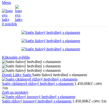
Menu
0
položek
Kliknutím zvětšíte
Domů
Látky
Satén
Satén fialový hedvábný s elastanem
Satén ciklámově růžový hedvábný s elastanem
1.450,00
Kč
s DPH
/1m
Zpět na produkty
Satén růžový lososový hedvábný s elastanem
1.450,00
Kč
/1m
s DPH