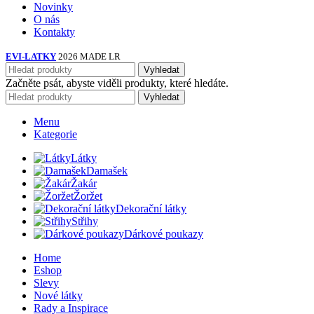
Novinky
O nás
Kontakty
EVI-LATKY
2026 MADE LR
Vyhledat
Začněte psát, abyste viděli produkty, které hledáte.
Vyhledat
Menu
Kategorie
Látky
Damašek
Žakár
Žoržet
Dekorační látky
Střihy
Dárkové poukazy
Home
Eshop
Slevy
Nové látky
Rady a Inspirace