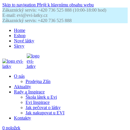
Skip to navigation
Přejít k hlavnímu obsahu webu
Zákaznický servis: +420 736 525 888 (10:00-18:00 hod)
E-mail: evi@evi-latky.cz
Zákaznický servis: +420 736 525 888
Home
Eshop
Nové látky
Slevy
O nás
Prodejna Zlín
Aktuality
Rady a Inspirace
Škola látek u Evi
Evi Inspirace
Jak pečovat o látky
Jak nakupovat u EVI
Kontakty
0
položek