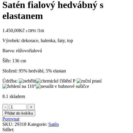
Satén fialový hedvábný s
elastanem
1.450,00
Kč
/1m
s DPH
Výrobek: dekorace, halenka, šaty, top
Barva: růžovofialová
Šíře: 136 cm
Složení: 95% hedvábí, 5% elastan
Údržba:
8.1 skladem
Satén
fialový
Přidat do košíku
hedvábný
Porovnat
s
SKU:
29318
Kategorie:
Satén
elastanem
Sdílet:
množství