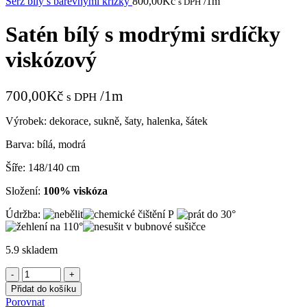
Serž bílý s barevnými křížky
800,00
Kč
/1m
s DPH
Satén bílý s modrými srdíčky
viskózový
700,00
Kč
/1m
s DPH
Výrobek: dekorace, sukně, šaty, halenka, šátek
Barva: bílá, modrá
Šíře: 148/140 cm
Složení:
100% viskóza
Údržba:
5.9 skladem
Satén
bílý
Přidat do košíku
s
Porovnat