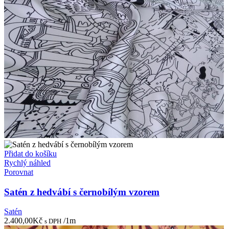
Přidat do košíku
Rychlý náhled
Porovnat
Satén z hedvábí s černobílým vzorem
Satén
2.400,00
Kč
/1m
s DPH