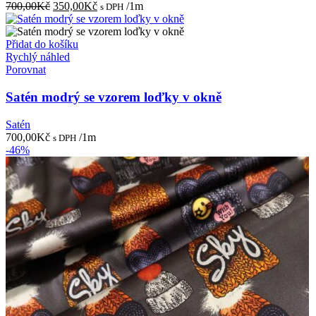
Původní
Aktuální
700,00
Kč
350,00
Kč
/1m
s DPH
cena
cena
byla:
je:
700,00Kč.
350,00Kč.
Přidat do košíku
Rychlý náhled
Porovnat
Satén modrý se vzorem loďky v okně
Satén
700,00
Kč
/1m
s DPH
-46%