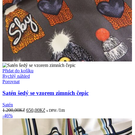
Přidat do košíku
Rychlý náhled
Porovnat
Satén šedý se vzorem zimních čepic
Satén
Původní
Aktuální
1.200,00
Kč
650,00
Kč
/1m
s DPH
cena
cena
-46%
byla:
je:
1.200,00Kč.
650,00Kč.