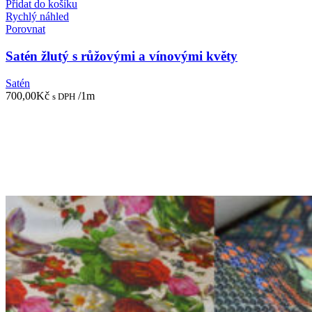
Přidat do košíku
Rychlý náhled
Porovnat
Satén žlutý s růžovými a vínovými květy
Satén
700,00
Kč
/1m
s DPH