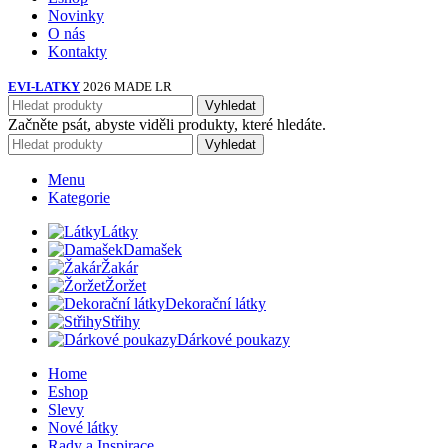
Novinky
O nás
Kontakty
EVI-LATKY
2026 MADE LR
Vyhledat
Začněte psát, abyste viděli produkty, které hledáte.
Vyhledat
Menu
Kategorie
Látky
Damašek
Žakár
Žoržet
Dekorační látky
Střihy
Dárkové poukazy
Home
Eshop
Slevy
Nové látky
Rady a Inspirace