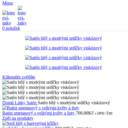
Menu
0
položek
Kliknutím zvětšíte
Domů
Látky
Satén
Satén bílý s modrými srdíčky viskózový
Batist smetanový s velkými květy a listy
700,00
Kč
/1m
s DPH
Zpět na produkty