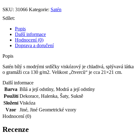
modrými
srdíčky
SKU:
31066
Kategorie:
Satén
viskózový
množství
Sdílet:
Popis
Další informace
Hodnocení (0)
Doprava a doručení
Popis
Satén bílý s modrými srdíčky viskózový je chladivá, splývavá látka
o gramáži cca 130 g/m2. Velikost „čtverců“ je cca 21×21 cm.
Další informace
Barva
Bílá a její odstíny
,
Modrá a její odstíny
Použití
Dekorace
,
Halenka
,
Šaty
,
Sukně
Složení
Viskóza
Vzor
Jiné
,
Jiné Geometrické vzory
Hodnocení (0)
Recenze