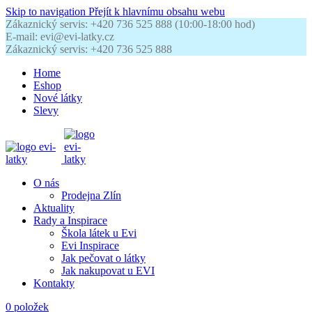
Skip to navigation
Přejít k hlavnímu obsahu webu
Zákaznický servis: +420 736 525 888 (10:00-18:00 hod)
E-mail: evi@evi-latky.cz
Zákaznický servis: +420 736 525 888
Home
Eshop
Nové látky
Slevy
O nás
Prodejna Zlín
Aktuality
Rady a Inspirace
Škola látek u Evi
Evi Inspirace
Jak pečovat o látky
Jak nakupovat u EVI
Kontakty
0
položek