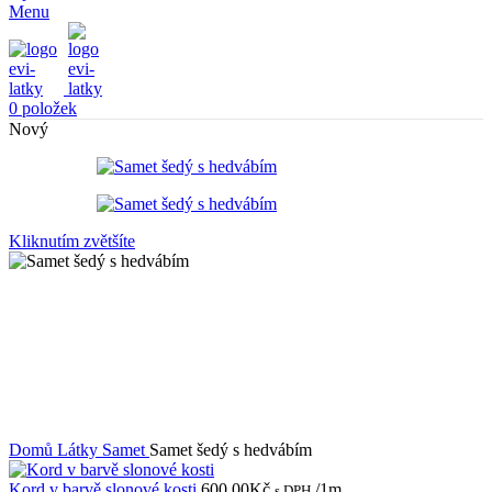
Menu
0
položek
Nový
Kliknutím zvětšíte
Domů
Látky
Samet
Samet šedý s hedvábím
Kord v barvě slonové kosti
600,00
Kč
/1m
s DPH