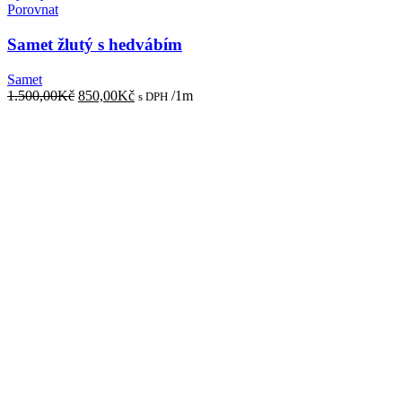
Porovnat
Samet žlutý s hedvábím
Samet
Původní
Aktuální
1.500,00
Kč
850,00
Kč
/1m
s DPH
cena
cena
byla:
je:
1.500,00Kč.
850,00Kč.