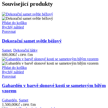
Související produkty
Přidat do košíku
Rychlý náhled
Porovnat
Dekorační samet světle béžový
Samet
,
Dekorační látky
600,00
Kč
/1m
s DPH
Přidat do košíku
Rychlý náhled
Porovnat
Gabardén v barvě slonové kosti se sametovým bílým
vzorem
Gabardén
,
Samet
1.500,00
Kč
/1m
s DPH