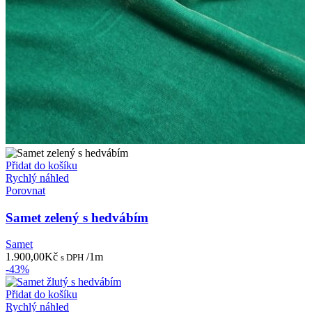
Přidat do košíku
Rychlý náhled
Porovnat
Samet zelený s hedvábím
Samet
1.900,00
Kč
/1m
s DPH
-43%
Přidat do košíku
Rychlý náhled