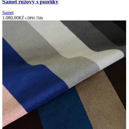
Samet růžový s puntíky
Samet
1.080,00
Kč
/1m
s DPH