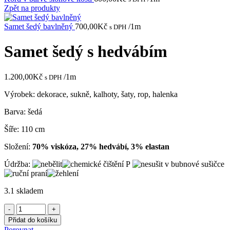
Zpět na produkty
Samet šedý bavlněný
700,00
Kč
/1m
s DPH
Samet šedý s hedvábím
1.200,00
Kč
/1m
s DPH
Výrobek: dekorace, sukně, kalhoty, šaty, rop, halenka
Barva: šedá
Šíře: 110 cm
Složení:
70% viskóza, 27% hedvábí, 3% elastan
Údržba:
3.1 skladem
Samet
šedý
Přidat do košíku
s
Porovnat