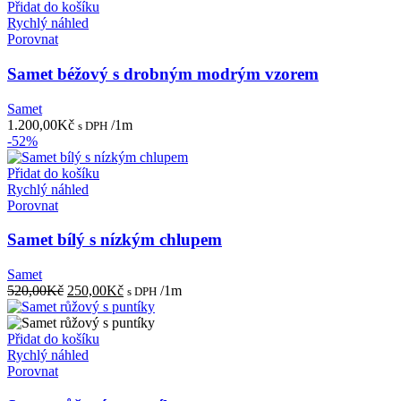
Přidat do košíku
Rychlý náhled
Porovnat
Samet béžový s drobným modrým vzorem
Samet
1.200,00
Kč
/1m
s DPH
-52%
Přidat do košíku
Rychlý náhled
Porovnat
Samet bílý s nízkým chlupem
Samet
Původní
Aktuální
520,00
Kč
250,00
Kč
/1m
s DPH
cena
cena
byla:
je:
520,00Kč.
250,00Kč.
Přidat do košíku
Rychlý náhled
Porovnat