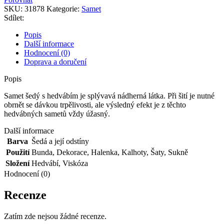
hedvábím
SKU:
31878
Kategorie:
Samet
množství
Sdílet:
Popis
Další informace
Hodnocení (0)
Doprava a doručení
Popis
Samet šedý s hedvábím je splývavá nádherná látka. Při šití je nutné
obrnět se dávkou trpělivosti, ale výsledný efekt je z těchto
hedvábných sametů vždy úžasný.
Další informace
Barva
Šedá a její odstíny
Použití
Bunda
,
Dekorace
,
Halenka
,
Kalhoty
,
Šaty
,
Sukně
Složení
Hedvábí
,
Viskóza
Hodnocení (0)
Recenze
Zatím zde nejsou žádné recenze.