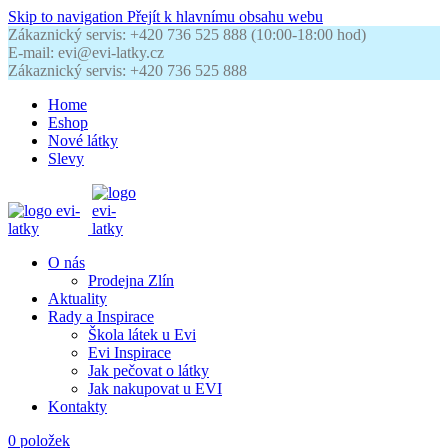
Skip to navigation
Přejít k hlavnímu obsahu webu
Zákaznický servis: +420 736 525 888 (10:00-18:00 hod)
E-mail: evi@evi-latky.cz
Zákaznický servis: +420 736 525 888
Home
Eshop
Nové látky
Slevy
O nás
Prodejna Zlín
Aktuality
Rady a Inspirace
Škola látek u Evi
Evi Inspirace
Jak pečovat o látky
Jak nakupovat u EVI
Kontakty
0
položek