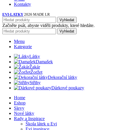
Kontakty
EVI-LATKY
2026 MADE LR
Vyhledat
Začněte psát, abyste viděli produkty, které hledáte.
Vyhledat
Menu
Kategorie
Látky
Damašek
Žakár
Žoržet
Dekorační látky
Střihy
Dárkové poukazy
Home
Eshop
Slevy
Nové látky
Rady a Inspirace
Škola látek u Evi
Evi inspirace