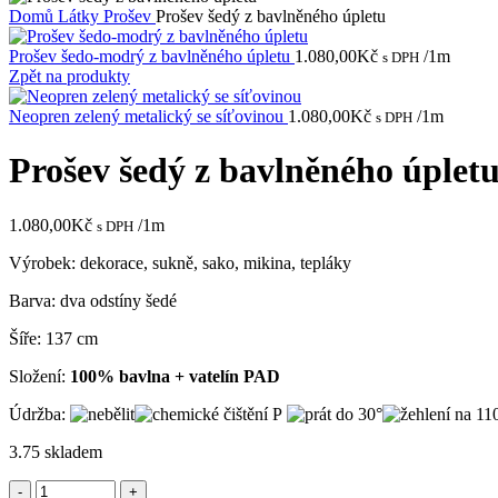
Domů
Látky
Prošev
Prošev šedý z bavlněného úpletu
Prošev šedo-modrý z bavlněného úpletu
1.080,00
Kč
/1m
s DPH
Zpět na produkty
Neopren zelený metalický se síťovinou
1.080,00
Kč
/1m
s DPH
Prošev šedý z bavlněného úplet
1.080,00
Kč
/1m
s DPH
Výrobek: dekorace, sukně, sako, mikina, tepláky
Barva: dva odstíny šedé
Šíře: 137 cm
Složení:
100% bavlna + vatelín PAD
Údržba:
3.75 skladem
Prošev