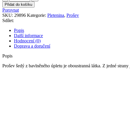
šedý
Přidat do košíku
z
Porovnat
bavlněného
SKU:
29896
Kategorie:
Pletenina
,
Prošev
úpletu
Sdílet:
množství
Popis
Další informace
Hodnocení (0)
Doprava a doručení
Popis
Prošev šedý z bavlněného úpletu je oboustranná látka. Z jedné strany j