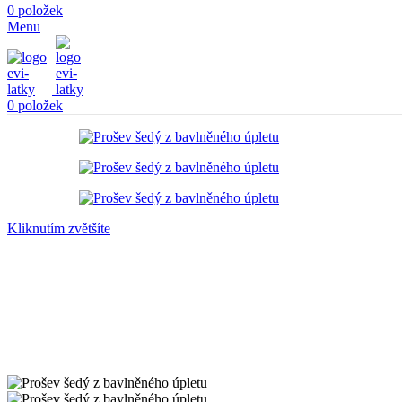
0
položek
Menu
0
položek
Kliknutím zvětšíte