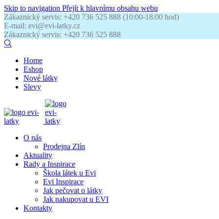
Skip to navigation
Přejít k hlavnímu obsahu webu
Zákaznický servis: +420 736 525 888 (10:00-18:00 hod)
E-mail: evi@evi-latky.cz
Zákaznický servis: +420 736 525 888
Home
Eshop
Nové látky
Slevy
O nás
Prodejna Zlín
Aktuality
Rady a Inspirace
Škola látek u Evi
Evi Inspirace
Jak pečovat o látky
Jak nakupovat u EVI
Kontakty