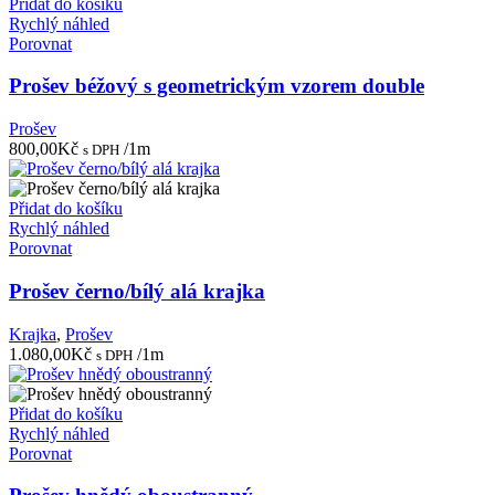
Přidat do košíku
Rychlý náhled
Porovnat
Prošev béžový s geometrickým vzorem double
Prošev
800,00
Kč
/1m
s DPH
Přidat do košíku
Rychlý náhled
Porovnat
Prošev černo/bílý alá krajka
Krajka
,
Prošev
1.080,00
Kč
/1m
s DPH
Přidat do košíku
Rychlý náhled
Porovnat