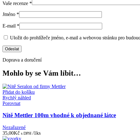
Vaše recenze
*
Jméno
*
E-mail
*
Uložit do prohlížeče jméno, e-mail a webovou stránku pro budou
Doprava a doručení
Mohlo by se Vám líbit…
Přidat do košíku
Rychlý náhled
Porovnat
Nitě Mettler 100m vhodné k objednané látce
Nezařazené
35,00
Kč
/1ks
s DPH