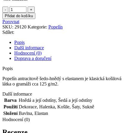
Popelín
antracitově
Přidat do košíku
šedo-
Porovnat
hnědý
SKU:
29120
Kategorie:
Popelín
s
Sdílet:
elastanem
množství
Popis
Další informace
Hodnocení (0)
Doprava a doručení
Popis
Popelín antracitově šedo-hnědý s elastanem je klasická košilová
látka o gramáži cca 125 g/m2.
Další informace
Barva
Hnědá a její odstíny
,
Šedá a její odstíny
Použití
Dekorace
,
Halenka
,
Košile
,
Šaty
,
Sukně
Složení
Bavlna
,
Elastan
Hodnocení (0)
Recenze