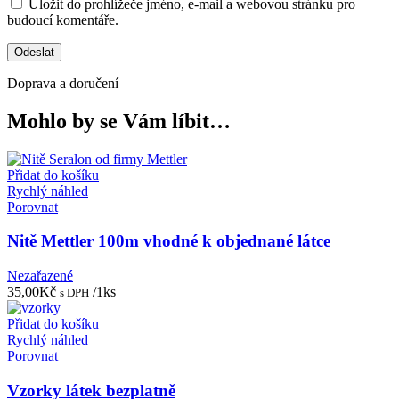
Uložit do prohlížeče jméno, e-mail a webovou stránku pro
budoucí komentáře.
Doprava a doručení
Mohlo by se Vám líbit…
Přidat do košíku
Rychlý náhled
Porovnat
Nitě Mettler 100m vhodné k objednané látce
Nezařazené
35,00
Kč
/1ks
s DPH
Přidat do košíku
Rychlý náhled
Porovnat
Vzorky látek bezplatně