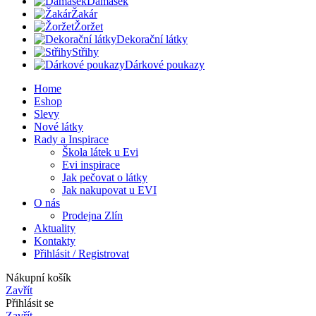
Damašek
Žakár
Žoržet
Dekorační látky
Střihy
Dárkové poukazy
Home
Eshop
Slevy
Nové látky
Rady a Inspirace
Škola látek u Evi
Evi inspirace
Jak pečovat o látky
Jak nakupovat u EVI
O nás
Prodejna Zlín
Aktuality
Kontakty
Přihlásit / Registrovat
Nákupní košík
Zavřít
Přihlásit se
Zavřít