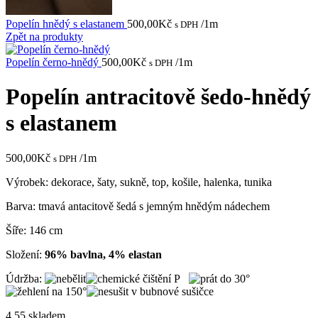
Popelín hnědý s elastanem
500,00
Kč
/1m
s DPH
Zpět na produkty
Popelín černo-hnědý
500,00
Kč
/1m
s DPH
Popelín antracitově šedo-hnědý
s elastanem
500,00
Kč
/1m
s DPH
Výrobek: dekorace, šaty, sukně, top, košile, halenka, tunika
Barva: tmavá antacitově šedá s jemným hnědým nádechem
Šíře: 146 cm
Složení:
96% bavlna, 4% elastan
Údržba:
4.55 skladem