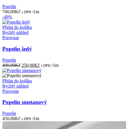
Popelín
700,00
Kč
/1m
s DPH
-49%
Přidat do košíku
Rychlý náhled
Porovnat
Popelín šedý
Popelín
Původní
Aktuální
490,00
Kč
250,00
Kč
/1m
s DPH
cena
cena
byla:
je:
490,00Kč.
250,00Kč.
Přidat do košíku
Rychlý náhled
Porovnat
Popelín smetanový
Popelín
450,00
Kč
/1m
s DPH