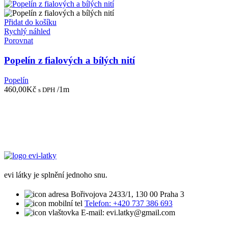
Přidat do košíku
Rychlý náhled
Porovnat
Popelín z fialových a bílých nití
Popelín
460,00
Kč
/1m
s DPH
evi látky je splnění jednoho snu.
Bořivojova 2433/1, 130 00 Praha 3
Telefon: +420 737 386 693
E-mail: evi.latky@gmail.com