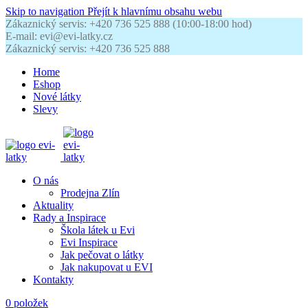
Skip to navigation
Přejít k hlavnímu obsahu webu
Zákaznický servis: +420 736 525 888 (10:00-18:00 hod)
E-mail: evi@evi-latky.cz
Zákaznický servis: +420 736 525 888
Home
Eshop
Nové látky
Slevy
O nás
Prodejna Zlín
Aktuality
Rady a Inspirace
Škola látek u Evi
Evi Inspirace
Jak pečovat o látky
Jak nakupovat u EVI
Kontakty
0
položek