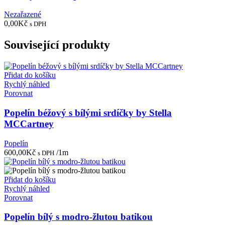
Nezařazené
0,00
Kč
s DPH
Související produkty
Přidat do košíku
Rychlý náhled
Porovnat
Popelín béžový s bílými srdíčky by Stella
MCCartney
Popelín
600,00
Kč
/1m
s DPH
Přidat do košíku
Rychlý náhled
Porovnat
Popelín bílý s modro-žlutou batikou