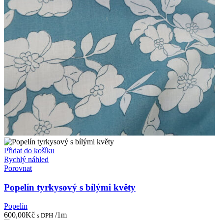
Přidat do košíku
Rychlý náhled
Porovnat
Popelín tyrkysový s bílými květy
Popelín
600,00
Kč
/1m
s DPH