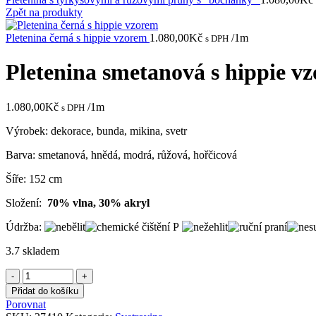
Zpět na produkty
Pletenina černá s hippie vzorem
1.080,00
Kč
/1m
s DPH
Pletenina smetanová s hippie v
1.080,00
Kč
/1m
s DPH
Výrobek: dekorace, bunda, mikina, svetr
Barva: smetanová, hnědá, modrá, růžová, hořčicová
Šíře: 152 cm
Složení:
70% vlna, 30% akryl
Údržba:
3.7 skladem
Pletenina
smetanová
Přidat do košíku
s
Porovnat
hippie