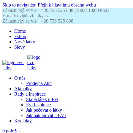
Skip to navigation
Přejít k hlavnímu obsahu webu
Zákaznický servis: +420 736 525 888 (10:00-18:00 hod)
E-mail: evi@evi-latky.cz
Zákaznický servis: +420 736 525 888
Home
Eshop
Nové látky
Slevy
O nás
Prodejna Zlín
Aktuality
Rady a Inspirace
Škola látek u Evi
Evi Inspirace
Jak pečovat o látky
Jak nakupovat u EVI
Kontakty
0
položek