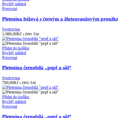
Rychlý náhled
Porovnat
Pletenina béžová s černým a žlutooranžovým proužk
Svetrovina
1.080,00
Kč
/1m
s DPH
Přidat do košíku
Rychlý náhled
Porovnat
Pletenina černobílá „pepř a sůl“
Svetrovina
700,00
Kč
/1m
s DPH
Přidat do košíku
Rychlý náhled
Porovnat
Pletenina černobílá „pepř a sůl“