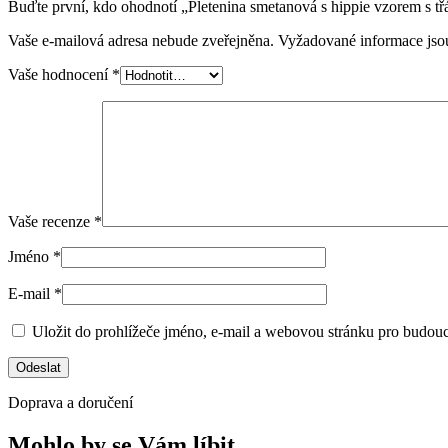
Buďte první, kdo ohodnotí „Pletenina smetanová s hippie vzorem s t
Vaše e-mailová adresa nebude zveřejněna.
Vyžadované informace js
Vaše hodnocení
*
Vaše recenze
*
Jméno
*
E-mail
*
Uložit do prohlížeče jméno, e-mail a webovou stránku pro budou
Doprava a doručení
Mohlo by se Vám líbit…