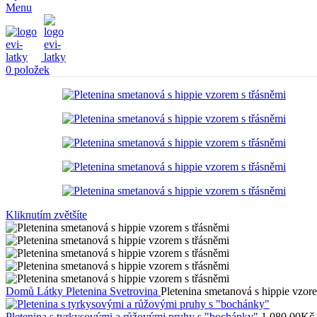
Menu
0
položek
Kliknutím zvětšíte
Domů
Látky
Pletenina
Svetrovina
Pletenina smetanová s hippie vzor
Pletenina s tyrkysovými a růžovými pruhy s "bochánky"
1.080,00
Kč