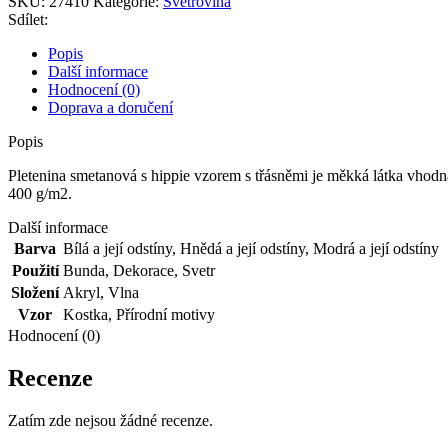
SKU:
27410
Kategorie:
Svetrovina
vzorem
Sdílet:
s
třásněmi
Popis
množství
Další informace
Hodnocení (0)
Doprava a doručení
Popis
Pletenina smetanová s hippie vzorem s třásněmi je měkká látka vhodná
400 g/m2.
Další informace
Barva
Bílá a její odstíny
,
Hnědá a její odstíny
,
Modrá a její odstíny
Použití
Bunda
,
Dekorace
,
Svetr
Složení
Akryl
,
Vlna
Vzor
Kostka
,
Přírodní motivy
Hodnocení (0)
Recenze
Zatím zde nejsou žádné recenze.