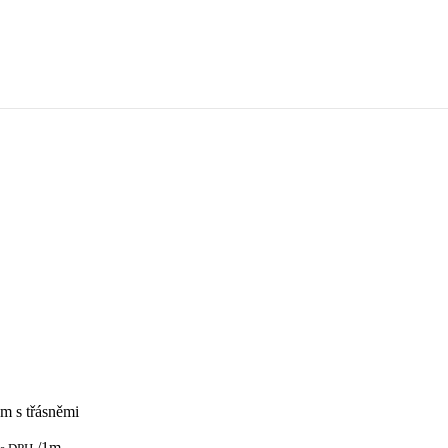
em s třásněmi
/1m