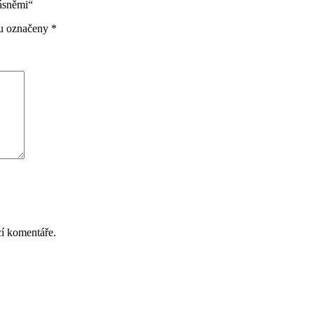
řásněmi“
ou označeny
*
cí komentáře.