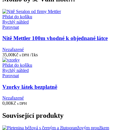
Přidat do košíku
Rychlý náhled
Porovnat
Nitě Mettler 100m vhodné k objednané látce
Nezařazené
35,00
Kč
/1ks
s DPH
Přidat do košíku
Rychlý náhled
Porovnat
Vzorky látek bezplatně
Nezařazené
0,00
Kč
s DPH
Související produkty