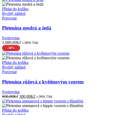
Přidat do košíku
Rychlý náhled
Porovnat
Pletenina modrá a šedá
Svetrovina
1.080,00
Kč
/1m
s DPH
-50%
Přidat do košíku
Rychlý náhled
Porovnat
Pletenina růžová z květinovým vzorem
Svetrovina
Původní
Aktuální
600,00
Kč
300,00
Kč
/1m
s DPH
cena
cena
byla:
je:
600,00Kč.
300,00Kč.
Přidat do košíku
Rychlý náhled