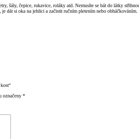
ry, šály, čepice, rukavice, roláky atd. Nemusíte se bát do látky střihno
ě, je dát si oka na jehlici a začistit ručním pletením nebo obháčkováním.
 kost“
ou označeny
*