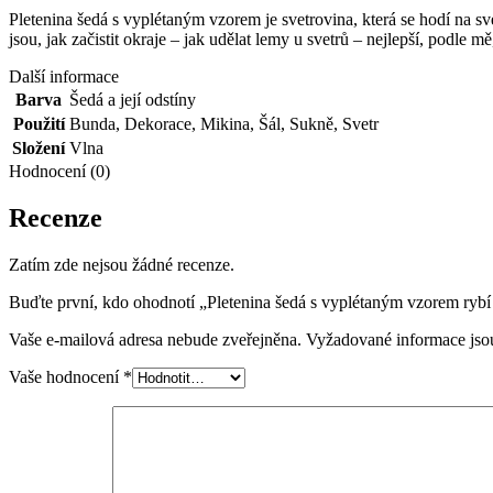
Pletenina šedá s vyplétaným vzorem je svetrovina, která se hodí na svet
jsou, jak začistit okraje – jak udělat lemy u svetrů – nejlepší, podle m
Další informace
Barva
Šedá a její odstíny
Použití
Bunda
,
Dekorace
,
Mikina
,
Šál
,
Sukně
,
Svetr
Složení
Vlna
Hodnocení (0)
Recenze
Zatím zde nejsou žádné recenze.
Buďte první, kdo ohodnotí „Pletenina šedá s vyplétaným vzorem rybí
Vaše e-mailová adresa nebude zveřejněna.
Vyžadované informace js
Vaše hodnocení
*