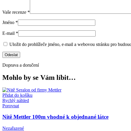
Vaše recenze
*
Jméno
*
E-mail
*
Uložit do prohlížeče jméno, e-mail a webovou stránku pro budou
Doprava a doručení
Mohlo by se Vám líbit…
Přidat do košíku
Rychlý náhled
Porovnat
Nitě Mettler 100m vhodné k objednané látce
Nezařazené