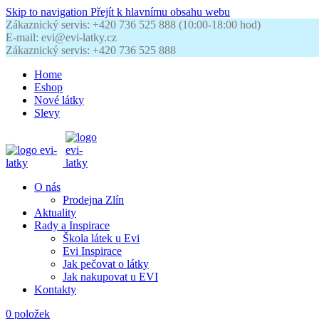
Skip to navigation
Přejít k hlavnímu obsahu webu
Zákaznický servis: +420 736 525 888 (10:00-18:00 hod)
E-mail: evi@evi-latky.cz
Zákaznický servis: +420 736 525 888
Home
Eshop
Nové látky
Slevy
O nás
Prodejna Zlín
Aktuality
Rady a Inspirace
Škola látek u Evi
Evi Inspirace
Jak pečovat o látky
Jak nakupovat u EVI
Kontakty
0
položek