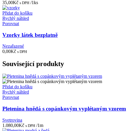
35,00
Kč
/1ks
s DPH
Přidat do košíku
Rychlý náhled
Porovnat
Vzorky látek bezplatně
Nezařazené
0,00
Kč
s DPH
Související produkty
Přidat do košíku
Rychlý náhled
Porovnat
Pletenina hnědá s copánkovým vyplétaným vzorem
Svetrovina
1.080,00
Kč
/1m
s DPH