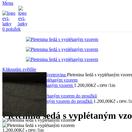
Menu
0
položek
Kliknutím zvětšíte
Domů
Látky
Pletenina
Svetrovina
Pletenina šedá s vyplétaným vzore
Pletenina hnědá s vyplétaným vzorem
1.200,00
Kč
/1m
s DPH
Zpět na produkty
Pletenina šedá s vyplétaným vzorem do proužků
1.200,00
Kč
/
s DPH
Pletenina šedá s vyplétaným vzo
1.200,00
Kč
/1m
s DPH