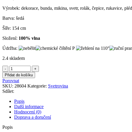
Výrobek: dekorace, bunda, mikina, svetr, rolák, čepice, rukavice, pléd
Barva: šedá
Šíře: 154 cm
Složení:
100% vlna
Údržba:
2.4 skladem
Pletenina
šedá
Přidat do košíku
s
Porovnat
vyplétaným
SKU:
28604
Kategorie:
Svetrovina
vzorem
Sdílet:
rybí
kost
Popis
množství
Další informace
Hodnocení (0)
Doprava a doručení
Popis