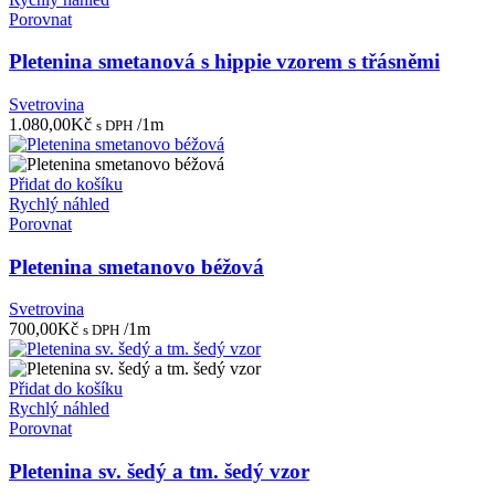
Porovnat
Pletenina smetanová s hippie vzorem s třásněmi
Svetrovina
1.080,00
Kč
/1m
s DPH
Přidat do košíku
Rychlý náhled
Porovnat
Pletenina smetanovo béžová
Svetrovina
700,00
Kč
/1m
s DPH
Přidat do košíku
Rychlý náhled
Porovnat
Pletenina sv. šedý a tm. šedý vzor