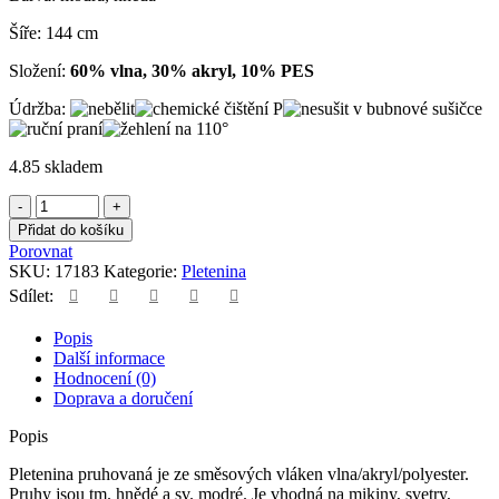
Šíře: 144 cm
Složení:
60% vlna, 30% akryl, 10% PES
Údržba:
4.85 skladem
Pletenina
pruhovaná
Přidat do košíku
množství
Porovnat
SKU:
17183
Kategorie:
Pletenina
Sdílet:
Popis
Další informace
Hodnocení (0)
Doprava a doručení
Popis
Pletenina pruhovaná je ze směsových vláken vlna/akryl/polyester.
Pruhy jsou tm. hnědé a sv. modré. Je vhodná na mikiny, svetry,