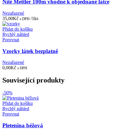
Nitě Mettler 100m vhodné k objednané látce
Nezařazené
35,00
Kč
/1ks
s DPH
Přidat do košíku
Rychlý náhled
Porovnat
Vzorky látek bezplatně
Nezařazené
0,00
Kč
s DPH
Související produkty
-50%
Přidat do košíku
Rychlý náhled
Porovnat
Pletenina béžová