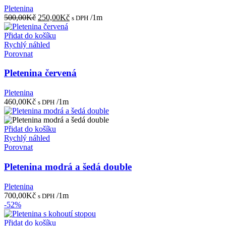
Pletenina
Původní
Aktuální
500,00
Kč
250,00
Kč
/1m
s DPH
cena
cena
byla:
je:
Přidat do košíku
500,00Kč.
250,00Kč.
Rychlý náhled
Porovnat
Pletenina červená
Pletenina
460,00
Kč
/1m
s DPH
Přidat do košíku
Rychlý náhled
Porovnat
Pletenina modrá a šedá double
Pletenina
700,00
Kč
/1m
s DPH
-52%
Přidat do košíku