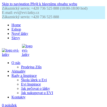
Skip to navigation
Přejít k hlavnímu obsahu webu
Zákaznický servis: +420 736 525 888 (10:00-18:00 hod)
E-mail: evi@evi-latky.cz
Zákaznický servis: +420 736 525 888
Home
Eshop
Nové látky
Slevy
O nás
Prodejna Zlín
Aktuality
Rady a Inspirace
Škola látek u Evi
Evi Inspirace
Jak pečovat o látky
Jak nakupovat u EVI
Kontakty
0
položek