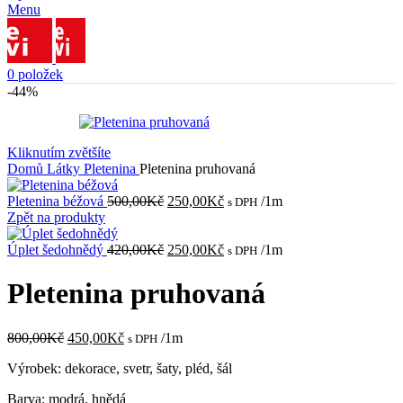
Menu
0
položek
-44%
Kliknutím zvětšíte
Domů
Látky
Pletenina
Pletenina pruhovaná
Původní
Aktuální
Pletenina béžová
500,00
Kč
250,00
Kč
/1m
s DPH
cena
cena
Zpět na produkty
byla:
je:
500,00Kč.
Původní
250,00Kč.
Aktuální
Úplet šedohnědý
420,00
Kč
250,00
Kč
/1m
s DPH
cena
cena
byla:
je:
Pletenina pruhovaná
420,00Kč.
250,00Kč.
Původní
Aktuální
800,00
Kč
450,00
Kč
/1m
s DPH
cena
cena
Výrobek: dekorace, svetr, šaty, pléd, šál
byla:
je:
800,00Kč.
450,00Kč.
Barva: modrá, hnědá