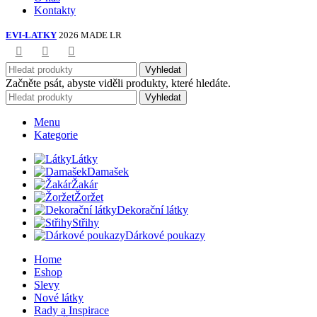
Kontakty
EVI-LATKY
2026 MADE LR
Vyhledat
Začněte psát, abyste viděli produkty, které hledáte.
Vyhledat
Menu
Kategorie
Látky
Damašek
Žakár
Žoržet
Dekorační látky
Střihy
Dárkové poukazy
Home
Eshop
Slevy
Nové látky
Rady a Inspirace