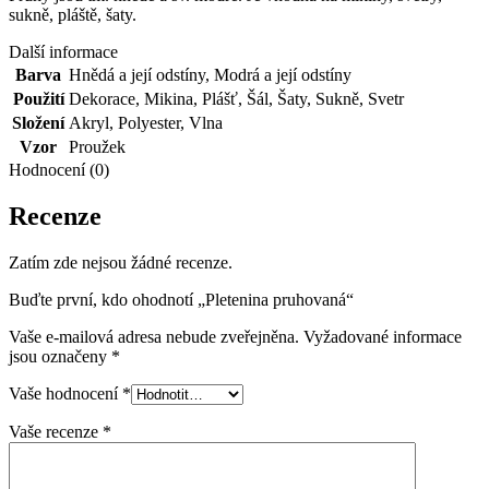
sukně, pláště, šaty.
Další informace
Barva
Hnědá a její odstíny
,
Modrá a její odstíny
Použití
Dekorace
,
Mikina
,
Plášť
,
Šál
,
Šaty
,
Sukně
,
Svetr
Složení
Akryl
,
Polyester
,
Vlna
Vzor
Proužek
Hodnocení (0)
Recenze
Zatím zde nejsou žádné recenze.
Buďte první, kdo ohodnotí „Pletenina pruhovaná“
Vaše e-mailová adresa nebude zveřejněna.
Vyžadované informace
jsou označeny
*
Vaše hodnocení
*
Vaše recenze
*