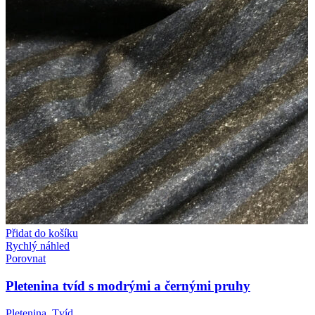
Přidat do košíku
Rychlý náhled
Porovnat
Pletenina tvíd s modrými a černými pruhy
Pletenina
,
Tvíd