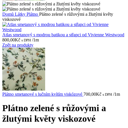
Domů
Látky
Plátno
Plátno zelené s růžovými a žlutými květy
viskozové
Atlas smetanový s modrou batikou a střapci od Vivienne Westwood
800,00
Kč
/1m
s DPH
Zpět na produkty
Plátno smetanové s lučním kvítím viskózové
700,00
Kč
/1m
s DPH
Plátno zelené s růžovými a
žlutými květy viskozové