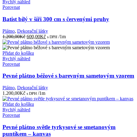
Rychlý náhled
Porovnat
Batist bílý v šíři 300 cm s červenými pruhy
Plátno
,
Dekorační látky
Původní
Aktuální
1.200,00
Kč
600,00
Kč
/1m
s DPH
cena
cena
byla:
je:
1.200,00Kč.
600,00Kč.
Přidat do košíku
Rychlý náhled
Porovnat
Pevné plátno béžové s barevným sametovým vzorem
Plátno
,
Dekorační látky
1.200,00
Kč
/1m
s DPH
Přidat do košíku
Rychlý náhled
Porovnat
Pevné plátno světle tyrkysové se smetanovým
puntíkem – kanvas