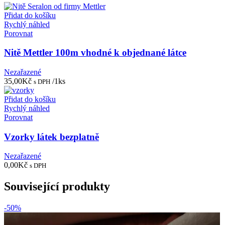
Přidat do košíku
Rychlý náhled
Porovnat
Nitě Mettler 100m vhodné k objednané látce
Nezařazené
35,00
Kč
/1ks
s DPH
Přidat do košíku
Rychlý náhled
Porovnat
Vzorky látek bezplatně
Nezařazené
0,00
Kč
s DPH
Související produkty
-50%