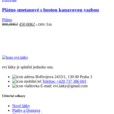
Plátno smetanové s hustou kanavovou vazbou
Plátno
Původní
Aktuální
800,00
Kč
450,00
Kč
/1m
s DPH
cena
cena
byla:
je:
800,00Kč.
450,00Kč.
evi látky je splnění jednoho snu.
Bořivojova 2433/1, 130 00 Praha 3
Telefon: +420 737 386 693
E-mail: evi.latky@gmail.com
Užitečné odkazy
Nové látky
Platby a Doprava