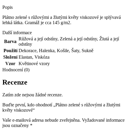
Popis
Plátno zelené s růžovými a žlutými květy viskozové je splývavá
lehká látka. Gramáž je cca 145 g/m2.
Další informace
Růžová a její odstíny
,
Zelená a její odstíny
,
Žlutá a její
Barva
odstíny
Použití
Dekorace
,
Halenka
,
Košile
,
Šaty
,
Sukně
Složení
Elastan
,
Viskóza
Vzor
Květinové vzory
Hodnocení (0)
Recenze
Zatím zde nejsou žádné recenze.
Buďte první, kdo ohodnotí „Plátno zelené s růžovými a žlutými
květy viskozové“
Vaše e-mailová adresa nebude zveřejněna.
Vyžadované informace
jsou označeny
*