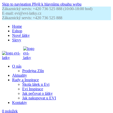
Skip to navigation
Přejít k hlavnímu obsahu webu
Zákaznický servis: +420 736 525 888 (10:00-18:00 hod)
E-mail: evi@evi-latky.cz
Zákaznický servis: +420 736 525 888
Home
Eshop
Nové látky
Slevy
O nás
Prodejna Zlín
Aktuality
Rady a Inspirace
Škola látek u Evi
Evi Inspirace
Jak pečovat o látky
Jak nakupovat u EVI
Kontakty
0
položek