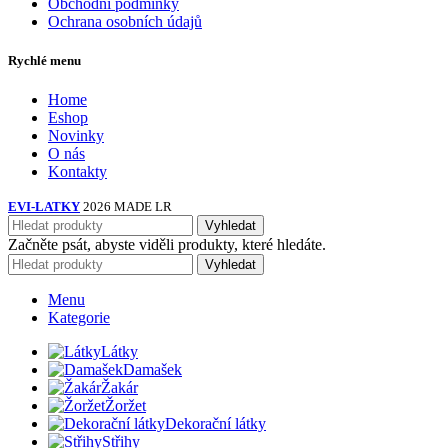
Obchodní podmínky
Ochrana osobních údajů
Rychlé menu
Home
Eshop
Novinky
O nás
Kontakty
EVI-LATKY
2026 MADE LR
Vyhledat
Začněte psát, abyste viděli produkty, které hledáte.
Vyhledat
Menu
Kategorie
Látky
Damašek
Žakár
Žoržet
Dekorační látky
Střihy