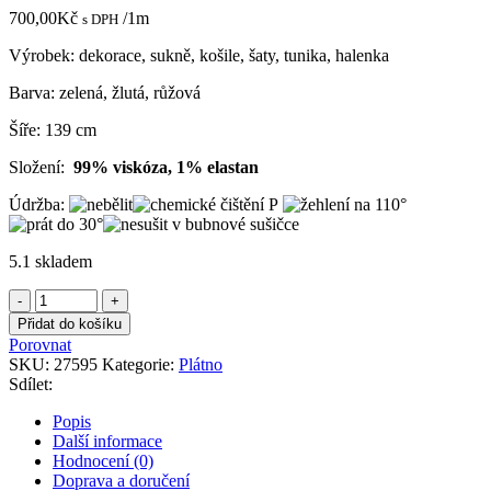
700,00
Kč
/1m
s DPH
Výrobek: dekorace, sukně, košile, šaty, tunika, halenka
Barva: zelená, žlutá, růžová
Šíře: 139 cm
Složení:
99% viskóza, 1% elastan
Údržba:
5.1 skladem
Plátno
zelené
Přidat do košíku
s
Porovnat
růžovými
SKU:
27595
Kategorie:
Plátno
a
Sdílet:
žlutými
květy
Popis
viskozové
Další informace
množství
Hodnocení (0)
Doprava a doručení