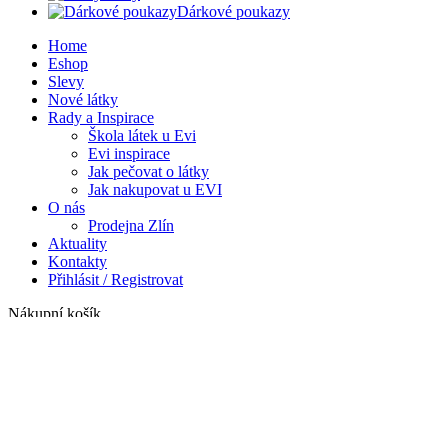
Dárkové poukazy
Home
Eshop
Slevy
Nové látky
Rady a Inspirace
Škola látek u Evi
Evi inspirace
Jak pečovat o látky
Jak nakupovat u EVI
O nás
Prodejna Zlín
Aktuality
Kontakty
Přihlásit / Registrovat
Nákupní košík
Zavřít
Přihlásit se
Zavřít
Ještě nemáte účet?
Vytvořit účet