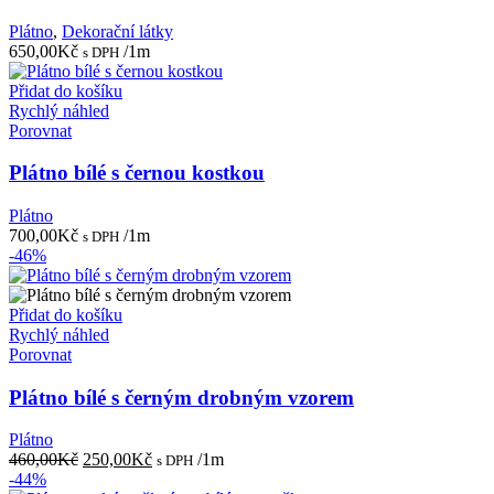
Plátno
,
Dekorační látky
650,00
Kč
/1m
s DPH
Přidat do košíku
Rychlý náhled
Porovnat
Plátno bílé s černou kostkou
Plátno
700,00
Kč
/1m
s DPH
-46%
Přidat do košíku
Rychlý náhled
Porovnat
Plátno bílé s černým drobným vzorem
Plátno
Původní
Aktuální
460,00
Kč
250,00
Kč
/1m
s DPH
cena
cena
-44%