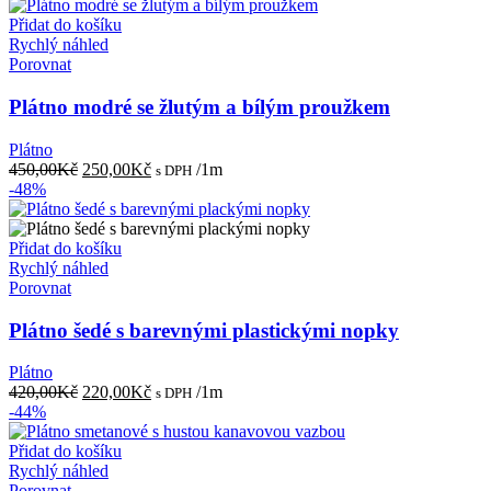
byla:
je:
460,00Kč.
250,00Kč.
Přidat do košíku
Rychlý náhled
Porovnat
Plátno modré se žlutým a bílým proužkem
Plátno
Původní
Aktuální
450,00
Kč
250,00
Kč
/1m
s DPH
cena
cena
-48%
byla:
je:
450,00Kč.
250,00Kč.
Přidat do košíku
Rychlý náhled
Porovnat
Plátno šedé s barevnými plastickými nopky
Plátno
Původní
Aktuální
420,00
Kč
220,00
Kč
/1m
s DPH
cena
cena
-44%
byla:
je:
420,00Kč.
220,00Kč.
Přidat do košíku
Rychlý náhled
Porovnat