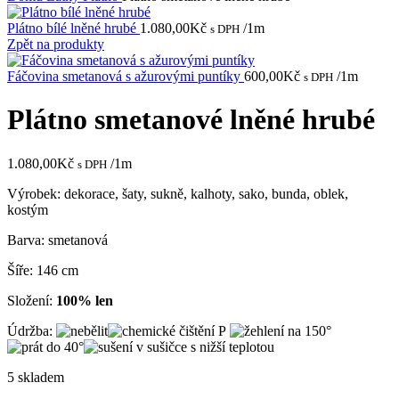
Plátno bílé lněné hrubé
1.080,00
Kč
/1m
s DPH
Zpět na produkty
Fáčovina smetanová s ažurovými puntíky
600,00
Kč
/1m
s DPH
Plátno smetanové lněné hrubé
1.080,00
Kč
/1m
s DPH
Výrobek: dekorace, šaty, sukně, kalhoty, sako, bunda, oblek,
kostým
Barva: smetanová
Šíře: 146 cm
Složení:
100% len
Údržba:
5 skladem