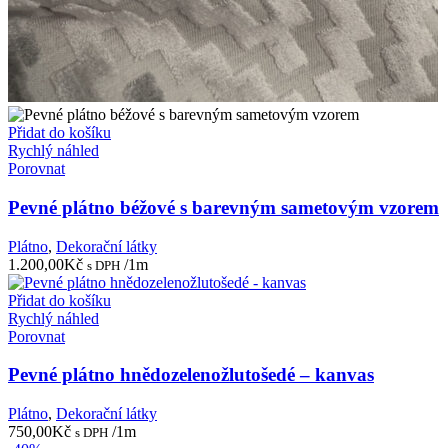
Přidat do košíku
Rychlý náhled
Porovnat
Pevné plátno béžové s barevným sametovým vzorem
Plátno
,
Dekorační látky
1.200,00
Kč
/1m
s DPH
Přidat do košíku
Rychlý náhled
Porovnat
Pevné plátno hnědozelenožlutošedé – kanvas
Plátno
,
Dekorační látky
750,00
Kč
/1m
s DPH