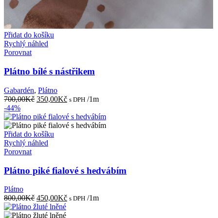
Přidat do košíku
Rychlý náhled
Porovnat
Plátno bílé s nástřikem
Gabardén
,
Plátno
Původní
Aktuální
700,00
Kč
350,00
Kč
/1m
s DPH
cena
cena
-44%
byla:
je:
700,00Kč.
350,00Kč.
Přidat do košíku
Rychlý náhled
Porovnat
Plátno piké fialové s hedvábím
Plátno
Původní
Aktuální
800,00
Kč
450,00
Kč
/1m
s DPH
cena
cena
byla:
je: