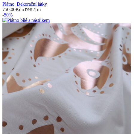
Plátno
,
Dekorační látky
750,00
Kč
/1m
s DPH
-50%