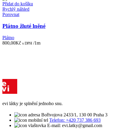
800,00Kč.
450,00Kč.
Přidat do košíku
Rychlý náhled
Porovnat
Plátno žluté lněné
Plátno
800,00
Kč
/1m
s DPH
evi látky je splnění jednoho snu.
Bořivojova 2433/1, 130 00 Praha 3
Telefon: +420 737 386 693
E-mail: evi.latky@gmail.com