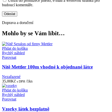
Uložit do prohlížeče jméno, e-mail a webovou stránku pro
budoucí komentáře.
Doprava a doručení
Mohlo by se Vám líbit…
Přidat do košíku
Rychlý náhled
Porovnat
Nitě Mettler 100m vhodné k objednané látce
Nezařazené
35,00
Kč
/1ks
s DPH
Přidat do košíku
Rychlý náhled
Porovnat
Vzorky látek bezplatně