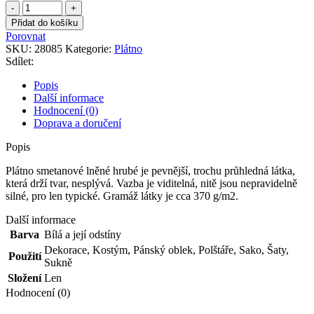
Plátno
smetanové
Přidat do košíku
lněné
Porovnat
hrubé
SKU:
28085
Kategorie:
Plátno
množství
Sdílet:
Popis
Další informace
Hodnocení (0)
Doprava a doručení
Popis
Plátno smetanové lněné hrubé je pevnější, trochu průhledná látka,
která drží tvar, nesplývá. Vazba je viditelná, nitě jsou nepravidelně
silné, pro len typické. Gramáž látky je cca 370 g/m2.
Další informace
Barva
Bílá a její odstíny
Dekorace
,
Kostým
,
Pánský oblek
,
Polštáře
,
Sako
,
Šaty
,
Použití
Sukně
Složení
Len
Hodnocení (0)