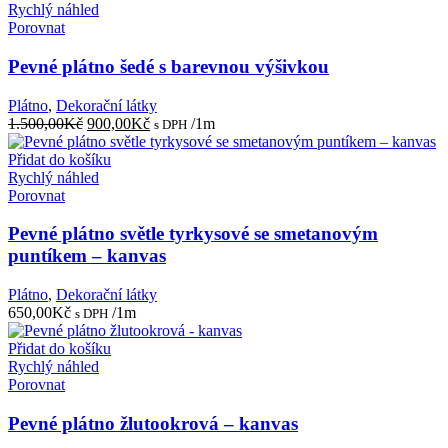
Rychlý náhled
Porovnat
Pevné plátno šedé s barevnou výšivkou
Plátno
,
Dekorační látky
Původní
Aktuální
1.500,00
Kč
900,00
Kč
/1m
s DPH
cena
cena
byla:
je:
Přidat do košíku
1.500,00Kč.
900,00Kč.
Rychlý náhled
Porovnat
Pevné plátno světle tyrkysové se smetanovým
puntíkem – kanvas
Plátno
,
Dekorační látky
650,00
Kč
/1m
s DPH
Přidat do košíku
Rychlý náhled
Porovnat
Pevné plátno žlutookrová – kanvas