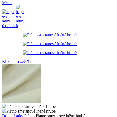
Menu
0
položek
Kliknutím zvětšíte
Domů
Látky
Plátno
Plátno smetanové lněné hrubé