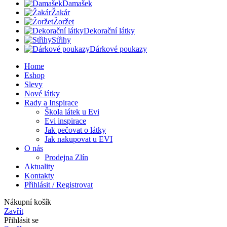
Damašek
Žakár
Žoržet
Dekorační látky
Střihy
Dárkové poukazy
Home
Eshop
Slevy
Nové látky
Rady a Inspirace
Škola látek u Evi
Evi inspirace
Jak pečovat o látky
Jak nakupovat u EVI
O nás
Prodejna Zlín
Aktuality
Kontakty
Přihlásit / Registrovat
Nákupní košík
Zavřít
Přihlásit se