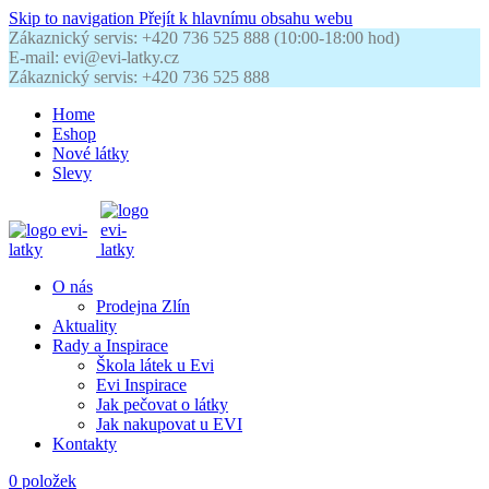
Skip to navigation
Přejít k hlavnímu obsahu webu
Zákaznický servis: +420 736 525 888 (10:00-18:00 hod)
E-mail: evi@evi-latky.cz
Zákaznický servis: +420 736 525 888
Home
Eshop
Nové látky
Slevy
O nás
Prodejna Zlín
Aktuality
Rady a Inspirace
Škola látek u Evi
Evi Inspirace
Jak pečovat o látky
Jak nakupovat u EVI
Kontakty
0
položek