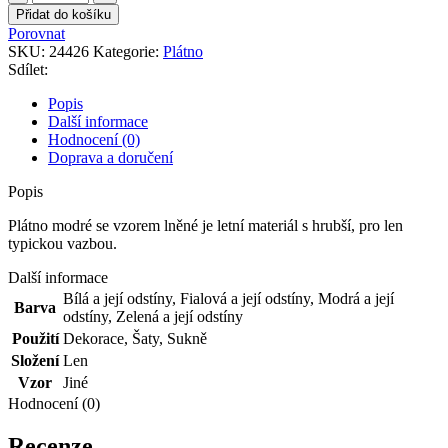
modré
Přidat do košíku
se
Porovnat
vzorem
SKU:
24426
Kategorie:
Plátno
lněné
Sdílet:
množství
Popis
Další informace
Hodnocení (0)
Doprava a doručení
Popis
Plátno modré se vzorem lněné je letní materiál s hrubší, pro len
typickou vazbou.
Další informace
Bílá a její odstíny
,
Fialová a její odstíny
,
Modrá a její
Barva
odstíny
,
Zelená a její odstíny
Použití
Dekorace
,
Šaty
,
Sukně
Složení
Len
Vzor
Jiné
Hodnocení (0)
Recenze