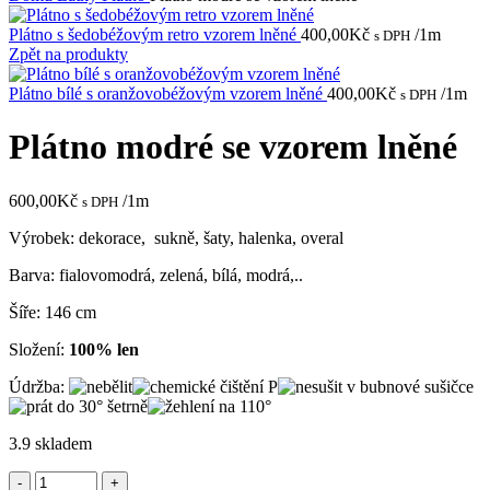
Plátno s šedobéžovým retro vzorem lněné
400,00
Kč
/1m
s DPH
Zpět na produkty
Plátno bílé s oranžovobéžovým vzorem lněné
400,00
Kč
/1m
s DPH
Plátno modré se vzorem lněné
600,00
Kč
/1m
s DPH
Výrobek: dekorace, sukně, šaty, halenka, overal
Barva: fialovomodrá, zelená, bílá, modrá,..
Šíře: 146 cm
Složení:
100% len
Údržba:
3.9 skladem
Plátno