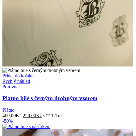
Přidat do košíku
Rychlý náhled
Porovnat
Plátno bílé s černým drobným vzorem
Plátno
Původní
Aktuální
460,00
Kč
250,00
Kč
/1m
s DPH
cena
cena
-50%
byla:
je:
460,00Kč.
250,00Kč.