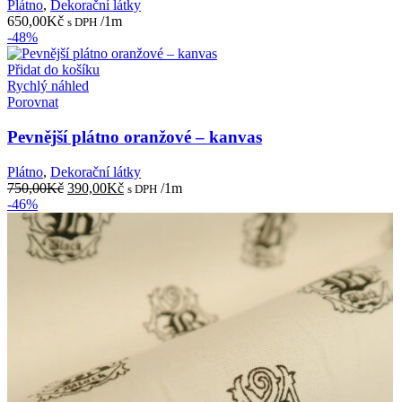
Plátno
,
Dekorační látky
650,00
Kč
/1m
s DPH
-48%
Přidat do košíku
Rychlý náhled
Porovnat
Pevnější plátno oranžové – kanvas
Plátno
,
Dekorační látky
Původní
Aktuální
750,00
Kč
390,00
Kč
/1m
s DPH
cena
cena
-46%
byla:
je:
750,00Kč.
390,00Kč.