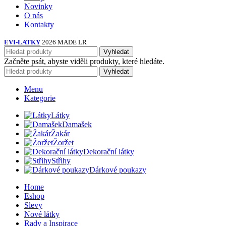
Novinky
O nás
Kontakty
EVI-LATKY
2026 MADE LR
Vyhledat
Začněte psát, abyste viděli produkty, které hledáte.
Vyhledat
Menu
Kategorie
Látky
Damašek
Žakár
Žoržet
Dekorační látky
Střihy
Dárkové poukazy
Home
Eshop
Slevy
Nové látky
Rady a Inspirace