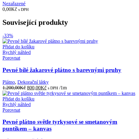
Nezařazené
0,00
Kč
s DPH
Související produkty
-33%
Přidat do košíku
Rychlý náhled
Porovnat
Pevné bílé žakarové plátno s barevnými pruhy
Plátno
,
Dekorační látky
Původní
Aktuální
1.200,00
Kč
800,00
Kč
/1m
s DPH
cena
cena
byla:
je:
Přidat do košíku
1.200,00Kč.
800,00Kč.
Rychlý náhled
Porovnat
Pevné plátno světle tyrkysové se smetanovým
puntíkem – kanvas