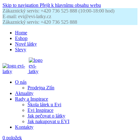
Skip to navigation
Přejít k hlavnímu obsahu webu
Zákaznický servis: +420 736 525 888 (10:00-18:00 hod)
E-mail: evi@evi-latky.cz
Zákaznický servis: +420 736 525 888
Home
Eshop
Nové látky
Slevy
O nás
Prodejna Zlín
Aktuality
Rady a Inspirace
Škola látek u Evi
Evi Inspirace
Jak pečovat o látky
Jak nakupovat u EVI
Kontakty
0
položek