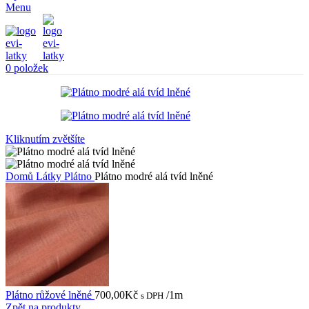
Menu
0
položek
Kliknutím zvětšíte
Domů
Látky
Plátno
Plátno modré alá tvíd lněné
Plátno růžové lněné
700,00
Kč
/1m
s DPH
Zpět na produkty