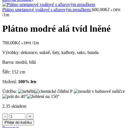
Plátno smetanové voálové s ažurovým proužkem
600,00
Kč
s DPH
/1m
Plátno modré alá tvíd lněné
700,00
Kč
/1m
s DPH
Výrobky: dekorace, sukně, šaty, kalhoty, sako, bunda
Barva: modrá, bílá
Šíře: 152 cm
Složení:
100% len
Údržba:
2.35 skladem
Plátno
modré
Přidat do košíku
alá
Porovnat