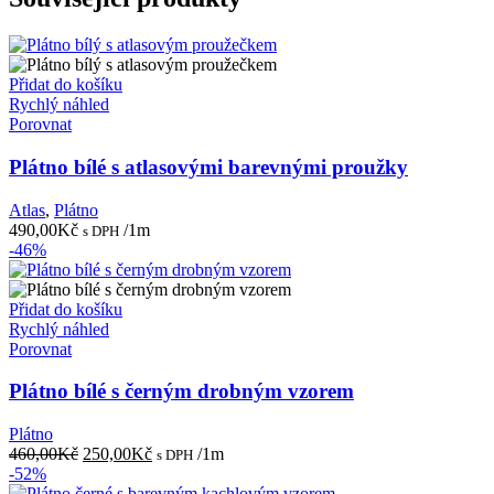
Přidat do košíku
Rychlý náhled
Porovnat
Plátno bílé s atlasovými barevnými proužky
Atlas
,
Plátno
490,00
Kč
/1m
s DPH
-46%
Přidat do košíku
Rychlý náhled
Porovnat
Plátno bílé s černým drobným vzorem
Plátno
Původní
Aktuální
460,00
Kč
250,00
Kč
/1m
s DPH
cena
cena
-52%
byla:
je: