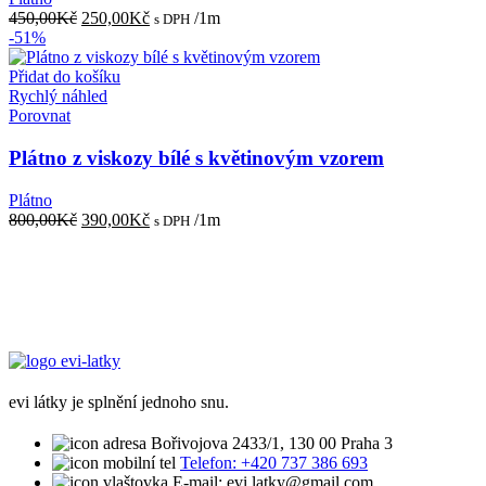
Původní
Aktuální
450,00
Kč
250,00
Kč
/1m
s DPH
cena
cena
-51%
byla:
je:
450,00Kč.
250,00Kč.
Přidat do košíku
Rychlý náhled
Porovnat
Plátno z viskozy bílé s květinovým vzorem
Plátno
Původní
Aktuální
800,00
Kč
390,00
Kč
/1m
s DPH
cena
cena
byla:
je:
800,00Kč.
390,00Kč.
evi látky je splnění jednoho snu.
Bořivojova 2433/1, 130 00 Praha 3
Telefon: +420 737 386 693
E-mail: evi.latky@gmail.com