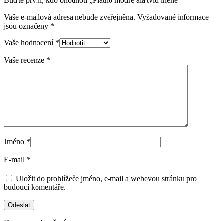
Buďte první, kdo ohodnotí „Plátno modré alá tvíd lněné“
Vaše e-mailová adresa nebude zveřejněna.
Vyžadované informace
jsou označeny
*
Vaše hodnocení
*
Vaše recenze
*
Jméno
*
E-mail
*
Uložit do prohlížeče jméno, e-mail a webovou stránku pro
budoucí komentáře.