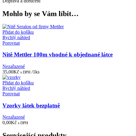
Doprava a doručení
Mohlo by se Vám líbit…
Přidat do košíku
Rychlý náhled
Porovnat
Nitě Mettler 100m vhodné k objednané látce
Nezařazené
35,00
Kč
/1ks
s DPH
Přidat do košíku
Rychlý náhled
Porovnat
Vzorky látek bezplatně
Nezařazené
0,00
Kč
s DPH
Související produkty