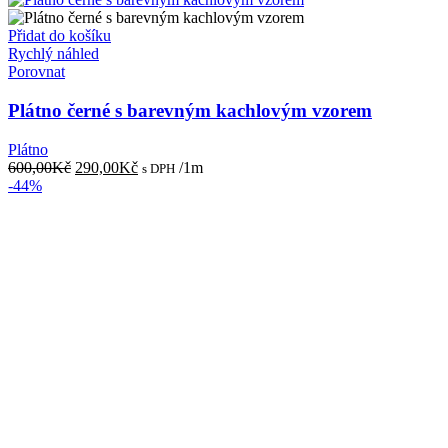
460,00Kč.
250,00Kč.
Přidat do košíku
Rychlý náhled
Porovnat
Plátno černé s barevným kachlovým vzorem
Plátno
Původní
Aktuální
600,00
Kč
290,00
Kč
/1m
s DPH
cena
cena
-44%
byla:
je:
600,00Kč.
290,00Kč.