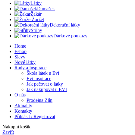
Látky
Damašek
Žakár
Žoržet
Dekorační látky
Střihy
Dárkové poukazy
Home
Eshop
Slevy
Nové látky
Rady a Inspirace
Škola látek u Evi
Evi inspirace
Jak pečovat o látky
Jak nakupovat u EVI
O nás
Prodejna Zlín
Aktuality
Kontakty
Přihlásit / Registrovat
Nákupní košík
Zavřít