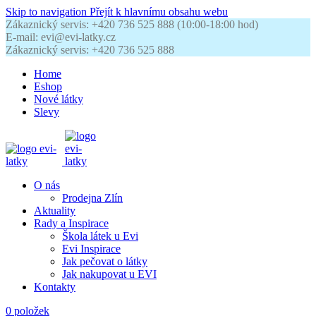
Skip to navigation
Přejít k hlavnímu obsahu webu
Zákaznický servis: +420 736 525 888 (10:00-18:00 hod)
E-mail: evi@evi-latky.cz
Zákaznický servis: +420 736 525 888
Home
Eshop
Nové látky
Slevy
O nás
Prodejna Zlín
Aktuality
Rady a Inspirace
Škola látek u Evi
Evi Inspirace
Jak pečovat o látky
Jak nakupovat u EVI
Kontakty
0
položek