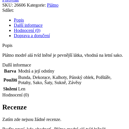
tvíd
SKU:
26606
Kategorie:
Plátno
lněné
Sdílet:
množství
Popis
Další informace
Hodnocení (0)
Doprava a doručení
Popis
Plátno modré alá tvíd lněné je pevnější látka, vhodná na letní sako.
Další informace
Barva
Modrá a její odstíny
Bunda
,
Dekorace
,
Kalhoty
,
Pánský oblek
,
Polštáře
,
Použití
Potahy
,
Sako
,
Šaty
,
Sukně
,
Závěsy
Složení
Len
Hodnocení (0)
Recenze
Zatím zde nejsou žádné recenze.