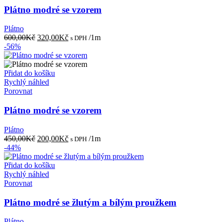
Plátno modré se vzorem
Plátno
Původní
Aktuální
600,00
Kč
320,00
Kč
/1m
s DPH
cena
cena
-56%
byla:
je:
600,00Kč.
320,00Kč.
Přidat do košíku
Rychlý náhled
Porovnat
Plátno modré se vzorem
Plátno
Původní
Aktuální
450,00
Kč
200,00
Kč
/1m
s DPH
cena
cena
-44%
byla:
je:
450,00Kč.
200,00Kč.
Přidat do košíku
Rychlý náhled
Porovnat
Plátno modré se žlutým a bílým proužkem
Plátno