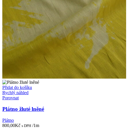
Přidat do košíku
Rychlý náhled
Porovnat
Plátno žluté lněné
Plátno
800,00
Kč
/1m
s DPH