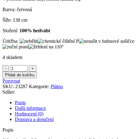
Barva: červená
Šíře: 138 cm
Složení:
100% hedvábí
Údržba:
4 skladem
Plátno
korálově
Přidat do košíku
červené
Porovnat
hedvábné
SKU:
23287
Kategorie:
Plátno
množství
Sdílet:
Popis
Další informace
Hodnocení (0)
Doprava a doručení
Popis