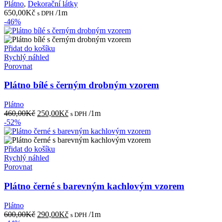
Plátno
,
Dekorační látky
650,00
Kč
/1m
s DPH
-46%
Přidat do košíku
Rychlý náhled
Porovnat
Plátno bílé s černým drobným vzorem
Plátno
Původní
Aktuální
460,00
Kč
250,00
Kč
/1m
s DPH
cena
cena
-52%
byla:
je:
460,00Kč.
250,00Kč.
Přidat do košíku
Rychlý náhled
Porovnat
Plátno černé s barevným kachlovým vzorem
Plátno
Původní
Aktuální
600,00
Kč
290,00
Kč
/1m
s DPH