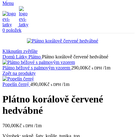
Menu
0
položek
Kliknutím zvětšíte
Domů
Látky
Plátno
Plátno korálově červené hedvábné
Plátno béžové s palmovým vzorem
290,00
Kč
/1m
s DPH
Zpět na produkty
Popelín černý
490,00
Kč
/1m
s DPH
Plátno korálově červené
hedvábné
700,00
Kč
/1m
s DPH
Výrobek: sukně, šaty, košile, tunika, top