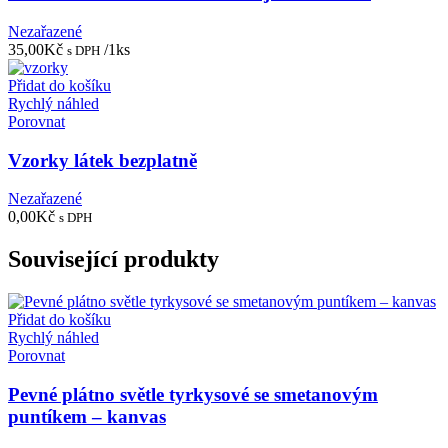
Nezařazené
35,00
Kč
/1ks
s DPH
Přidat do košíku
Rychlý náhled
Porovnat
Vzorky látek bezplatně
Nezařazené
0,00
Kč
s DPH
Související produkty
Přidat do košíku
Rychlý náhled
Porovnat
Pevné plátno světle tyrkysové se smetanovým
puntíkem – kanvas