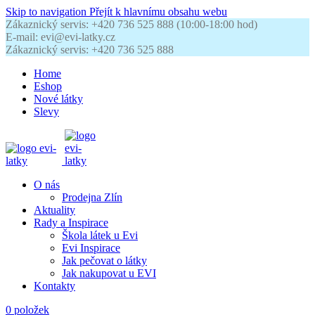
Skip to navigation
Přejít k hlavnímu obsahu webu
Zákaznický servis: +420 736 525 888 (10:00-18:00 hod)
E-mail: evi@evi-latky.cz
Zákaznický servis: +420 736 525 888
Home
Eshop
Nové látky
Slevy
O nás
Prodejna Zlín
Aktuality
Rady a Inspirace
Škola látek u Evi
Evi Inspirace
Jak pečovat o látky
Jak nakupovat u EVI
Kontakty
0
položek