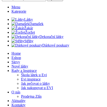
Menu
Kategorie
Látky
Damašek
Žakár
Žoržet
Dekorační látky
Střihy
Dárkové poukazy
Home
Eshop
Slevy
Nové látky
Rady a Inspirace
Škola látek u Evi
Evi inspirace
Jak pečovat o látky
Jak nakupovat u EVI
O nás
Prodejna Zlín
Aktuality
Kontakty