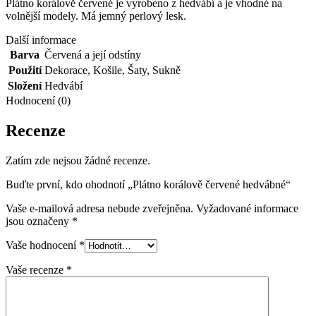
Plátno korálově červené je vyrobeno z hedvábí a je vhodné na
volnější modely. Má jemný perlový lesk.
Další informace
Barva
Červená a její odstíny
Použití
Dekorace
,
Košile
,
Šaty
,
Sukně
Složení
Hedvábí
Hodnocení (0)
Recenze
Zatím zde nejsou žádné recenze.
Buďte první, kdo ohodnotí „Plátno korálově červené hedvábné“
Vaše e-mailová adresa nebude zveřejněna.
Vyžadované informace
jsou označeny
*
Vaše hodnocení
*
Vaše recenze
*