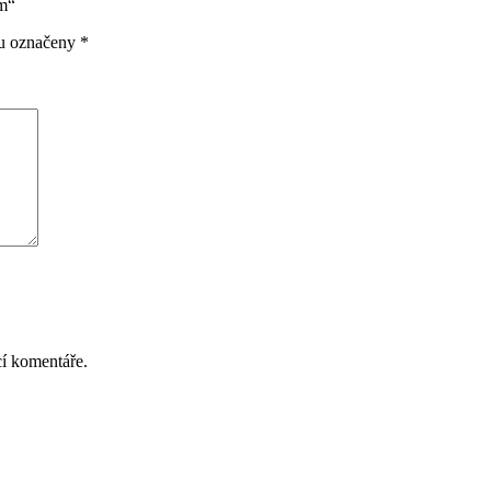
ím“
ou označeny
*
cí komentáře.