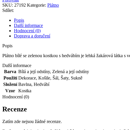
zelenou
SKU:
27192
Kategorie:
Plátno
kostkou
Sdílet:
s
hedvábím
Popis
množství
Další informace
Hodnocení (0)
Doprava a doručení
Popis
Plátno bílé se zelenou kostkou s hedvábím je lehká žakárová látka s v
Další informace
Barva
Bílá a její odstíny
,
Zelená a její odstíny
Použití
Dekorace
,
Košile
,
Šál
,
Šaty
,
Sukně
Složení
Bavlna
,
Hedvábí
Vzor
Kostka
Hodnocení (0)
Recenze
Zatím zde nejsou žádné recenze.