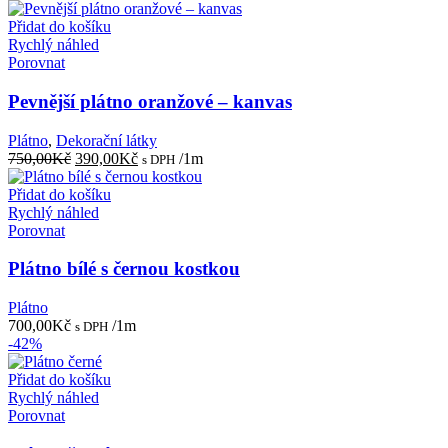
Přidat do košíku
Rychlý náhled
Porovnat
Pevnější plátno oranžové – kanvas
Plátno
,
Dekorační látky
Původní
Aktuální
750,00
Kč
390,00
Kč
/1m
s DPH
cena
cena
byla:
je:
Přidat do košíku
750,00Kč.
390,00Kč.
Rychlý náhled
Porovnat
Plátno bílé s černou kostkou
Plátno
700,00
Kč
/1m
s DPH
-42%
Přidat do košíku
Rychlý náhled
Porovnat