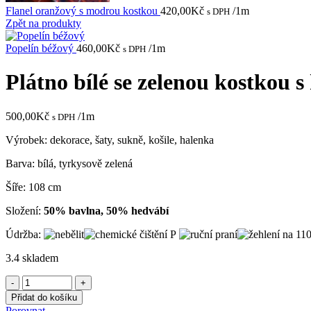
Flanel oranžový s modrou kostkou
420,00
Kč
/1m
s DPH
Zpět na produkty
Popelín béžový
460,00
Kč
/1m
s DPH
Plátno bílé se zelenou kostkou 
500,00
Kč
/1m
s DPH
Výrobek: dekorace, šaty, sukně, košile, halenka
Barva: bílá, tyrkysově zelená
Šíře: 108 cm
Složení:
50% bavlna, 50% hedvábí
Údržba:
3.4 skladem
Plátno
bílé
Přidat do košíku
se
Porovnat