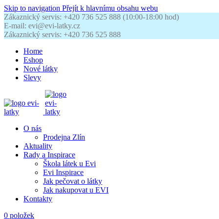
Skip to navigation
Přejít k hlavnímu obsahu webu
Zákaznický servis: +420 736 525 888 (10:00-18:00 hod)
E-mail: evi@evi-latky.cz
Zákaznický servis: +420 736 525 888
Home
Eshop
Nové látky
Slevy
O nás
Prodejna Zlín
Aktuality
Rady a Inspirace
Škola látek u Evi
Evi Inspirace
Jak pečovat o látky
Jak nakupovat u EVI
Kontakty
0
položek