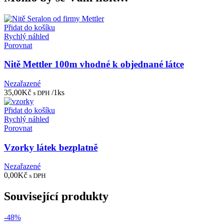
Přidat do košíku
Rychlý náhled
Porovnat
Nitě Mettler 100m vhodné k objednané látce
Nezařazené
35,00
Kč
/1ks
s DPH
Přidat do košíku
Rychlý náhled
Porovnat
Vzorky látek bezplatně
Nezařazené
0,00
Kč
s DPH
Související produkty
-48%