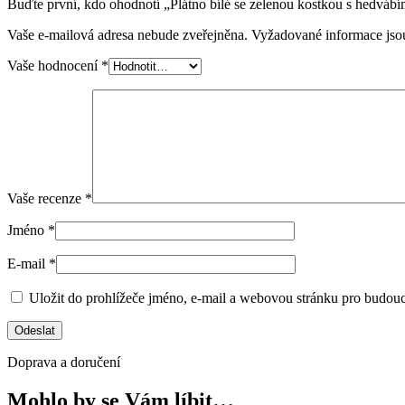
Buďte první, kdo ohodnotí „Plátno bílé se zelenou kostkou s hedváb
Vaše e-mailová adresa nebude zveřejněna.
Vyžadované informace js
Vaše hodnocení
*
Vaše recenze
*
Jméno
*
E-mail
*
Uložit do prohlížeče jméno, e-mail a webovou stránku pro budou
Doprava a doručení
Mohlo by se Vám líbit…