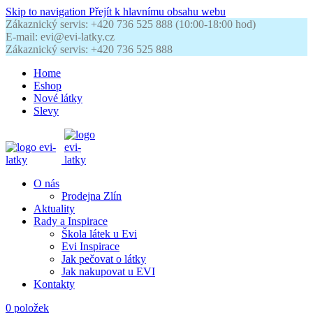
Skip to navigation
Přejít k hlavnímu obsahu webu
Zákaznický servis: +420 736 525 888 (10:00-18:00 hod)
E-mail: evi@evi-latky.cz
Zákaznický servis: +420 736 525 888
Home
Eshop
Nové látky
Slevy
O nás
Prodejna Zlín
Aktuality
Rady a Inspirace
Škola látek u Evi
Evi Inspirace
Jak pečovat o látky
Jak nakupovat u EVI
Kontakty
0
položek