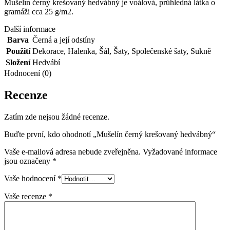
Mušelín černý krešovaný hedvábný je voálová, průhledná látka o
gramáži cca 25 g/m2.
Další informace
Barva
Černá a její odstíny
Použití
Dekorace
,
Halenka
,
Šál
,
Šaty
,
Společenské šaty
,
Sukně
Složení
Hedvábí
Hodnocení (0)
Recenze
Zatím zde nejsou žádné recenze.
Buďte první, kdo ohodnotí „Mušelín černý krešovaný hedvábný“
Vaše e-mailová adresa nebude zveřejněna.
Vyžadované informace
jsou označeny
*
Vaše hodnocení
*
Vaše recenze
*