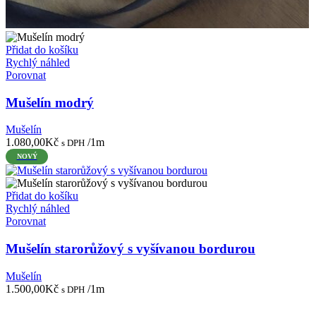
Přidat do košíku
Rychlý náhled
Porovnat
Mušelín modrý
Mušelín
1.080,00
Kč
/1m
s DPH
NOVÝ
Přidat do košíku
Rychlý náhled
Porovnat
Mušelín starorůžový s vyšívanou bordurou
Mušelín
1.500,00
Kč
/1m
s DPH