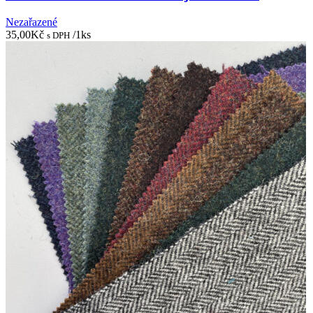
Nezařazené
35,00
Kč
/1ks
s DPH