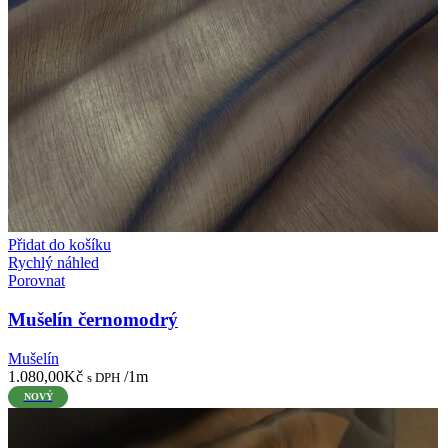
Přidat do košíku
Rychlý náhled
Porovnat
Mušelín černomodrý
Mušelín
1.080,00
Kč
/1m
s DPH
NOVÝ