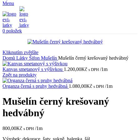
Menu
0
položek
Kliknutím zvětšíte
Domů
Látky
Šifon
Mušelín
Mušelín černý krešovaný hedvábný
Kanvas smetanový s výšivkou
1.200,00
Kč
/1m
s DPH
Zpět na produkty
Organza černá s pruhy hedvábná
1.080,00
Kč
/1m
s DPH
Mušelín černý krešovaný
hedvábný
800,00
Kč
/1m
s DPH
Výrobek: dekorace, šaty, sukně, halenka, šál