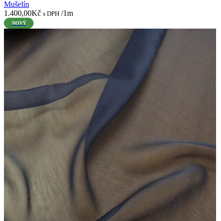
Mušelín
1.400,00
Kč
/1m
s DPH
NOVÝ