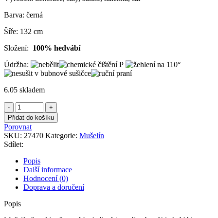
Barva: černá
Šíře: 132 cm
Složení:
100% hedvábí
Údržba:
6.05 skladem
Mušelín
černý
Přidat do košíku
krešovaný
Porovnat
hedvábný
SKU:
27470
Kategorie:
Mušelín
množství
Sdílet:
Popis
Další informace
Hodnocení (0)
Doprava a doručení
Popis