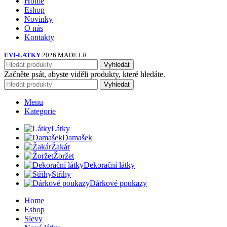
Home
Eshop
Novinky
O nás
Kontakty
EVI-LATKY
2026 MADE LR
Vyhledat
Začněte psát, abyste viděli produkty, které hledáte.
Vyhledat
Menu
Kategorie
Látky
Damašek
Žakár
Žoržet
Dekorační látky
Střihy
Dárkové poukazy
Home
Eshop
Slevy