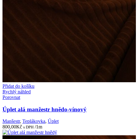
Přidat do košíku
Rychlý náhled
Porovnat
Úplet alá manžestr hnědo-vínový
Manšestr
,
Teplákovka
,
Úplet
800,00
Kč
/1m
s DPH