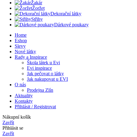
Žakár
Žoržet
Dekorační látky
Střihy
Dárkové poukazy
Home
Eshop
Slevy
Nové látky
Rady a Inspirace
Škola látek u Evi
Evi inspirace
Jak pečovat o látky
Jak nakupovat u EVI
O nás
Prodejna Zlín
Aktuality
Kontakty
Přihlásit / Registrovat
Nákupní košík
Zavřít
Přihlásit se
Zavřít