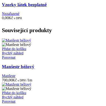
Vzorky látek bezplatně
Nezařazené
0,00
Kč
s DPH
Související produkty
Přidat do košíku
Rychlý náhled
Porovnat
Manšestr béžový
Manšestr
700,00
Kč
/1m
s DPH
Přidat do košíku
Rychlý náhled
Porovnat