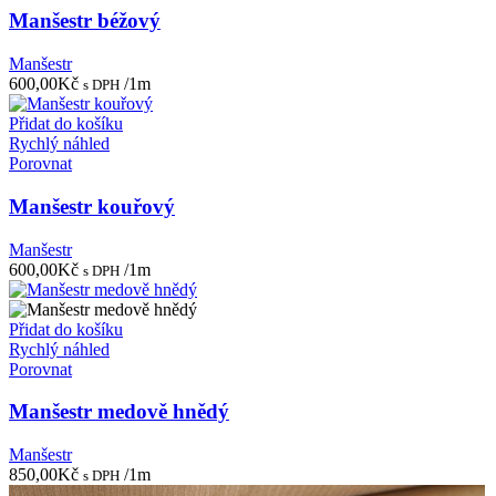
Manšestr béžový
Manšestr
600,00
Kč
/1m
s DPH
Přidat do košíku
Rychlý náhled
Porovnat
Manšestr kouřový
Manšestr
600,00
Kč
/1m
s DPH
Přidat do košíku
Rychlý náhled
Porovnat
Manšestr medově hnědý
Manšestr
850,00
Kč
/1m
s DPH