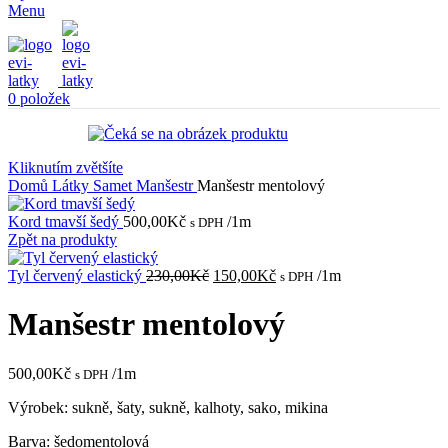
Menu
0
položek
Kliknutím zvětšíte
Domů
Látky
Samet
Manšestr
Manšestr mentolový
Kord tmavší šedý
500,00
Kč
/1m
s DPH
Zpět na produkty
Původní
Aktuální
Tyl červený elastický
230,00
Kč
150,00
Kč
/1m
s DPH
cena
cena
byla:
je:
Manšestr mentolový
230,00Kč.
150,00Kč.
500,00
Kč
/1m
s DPH
Výrobek: sukně, šaty, sukně, kalhoty, sako, mikina
Barva: šedomentolová