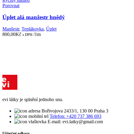
Rychlý náhled
Porovnat
Úplet alá manžestr hnědý
Manšestr
,
Teplákovka
,
Úplet
800,00
Kč
/1m
s DPH
evi látky je splnění jednoho snu.
Bořivojova 2433/1, 130 00 Praha 3
Telefon: +420 737 386 693
E-mail: evi.latky@gmail.com
Užitečné odkazy