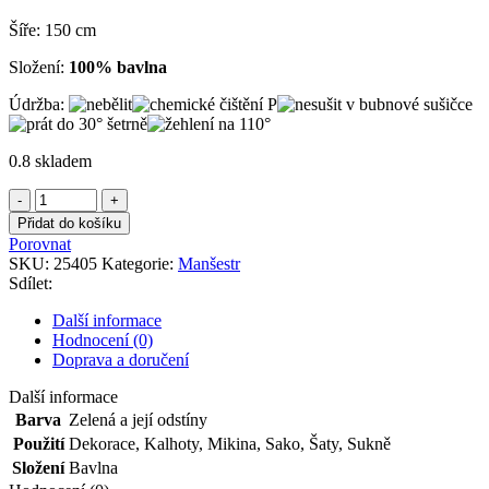
Šíře: 150 cm
Složení:
100% bavlna
Údržba:
0.8 skladem
Manšestr
mentolový
Přidat do košíku
množství
Porovnat
SKU:
25405
Kategorie:
Manšestr
Sdílet:
Další informace
Hodnocení (0)
Doprava a doručení
Další informace
Barva
Zelená a její odstíny
Použití
Dekorace
,
Kalhoty
,
Mikina
,
Sako
,
Šaty
,
Sukně
Složení
Bavlna