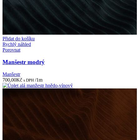
Přidat do košíku
Rychlý náhled
Porovnat
Manšestr modrý
Manšestr
700,00
Kč
/1m
s DPH