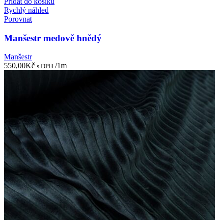
Přidat do košíku
Rychlý náhled
Porovnat
Manšestr medově hnědý
Manšestr
550,00
Kč
/1m
s DPH