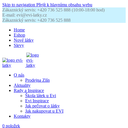
Skip to navigation
Přejít k hlavnímu obsahu webu
Zákaznický servis: +420 736 525 888 (10:00-18:00 hod)
E-mail: evi@evi-latky.cz
Zákaznický servis: +420 736 525 888
Home
Eshop
Nové látky
Slevy
O nás
Prodejna Zlín
Aktuality
Rady a Inspirace
Škola látek u Evi
Evi Inspirace
Jak pečovat o látky
Jak nakupovat u EVI
Kontakty
0
položek