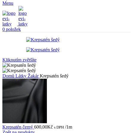
Menu
0
položek
Kliknutím zvětšíte
Domů
Látky
Žakár
Krepsatén šedý
Krepsatén černý
600,00
Kč
/1m
s DPH
Zpět na produkty