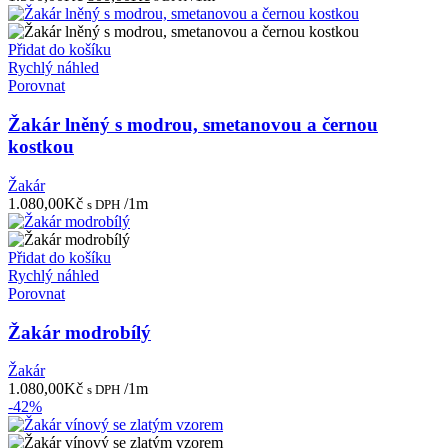
cena
cena
byla:
je:
1.500,00Kč.
800,00Kč.
Přidat do košíku
Rychlý náhled
Porovnat
Žakár lněný s modrou, smetanovou a černou
kostkou
Žakár
1.080,00
Kč
/1m
s DPH
Přidat do košíku
Rychlý náhled
Porovnat
Žakár modrobílý
Žakár
1.080,00
Kč
/1m
s DPH
-42%