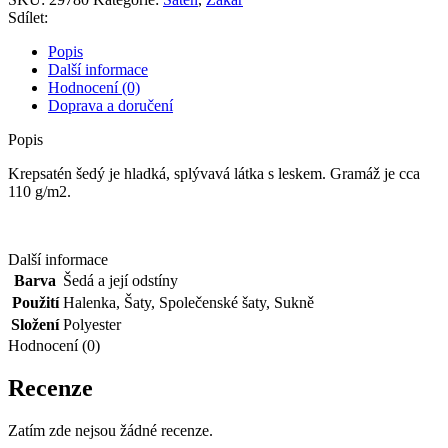
Sdílet:
Popis
Další informace
Hodnocení (0)
Doprava a doručení
Popis
Krepsatén šedý je hladká, splývavá látka s leskem. Gramáž je cca
110 g/m2.
Další informace
Barva
Šedá a její odstíny
Použití
Halenka
,
Šaty
,
Společenské šaty
,
Sukně
Složení
Polyester
Hodnocení (0)
Recenze
Zatím zde nejsou žádné recenze.