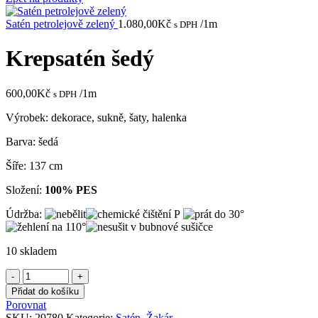
Satén petrolejově zelený
1.080,00
Kč
/1m
s DPH
Krepsatén šedý
600,00
Kč
/1m
s DPH
Výrobek: dekorace, sukně, šaty, halenka
Barva: šedá
Šíře: 137 cm
Složení:
100% PES
Údržba:
10 skladem
Krepsatén
šedý
Přidat do košíku
množství
Porovnat
SKU:
29780
Kategorie:
Satén
,
Žakár