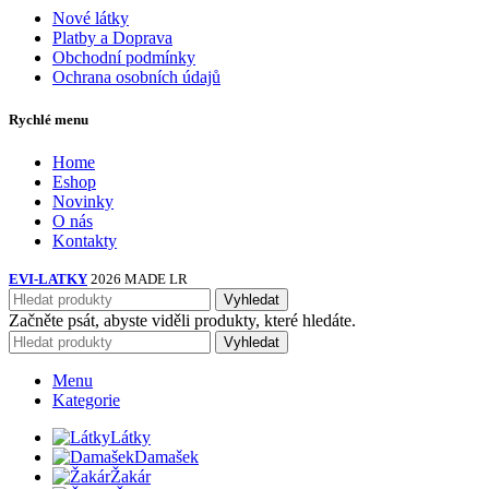
Nové látky
Platby a Doprava
Obchodní podmínky
Ochrana osobních údajů
Rychlé menu
Home
Eshop
Novinky
O nás
Kontakty
EVI-LATKY
2026 MADE LR
Vyhledat
Začněte psát, abyste viděli produkty, které hledáte.
Vyhledat
Menu
Kategorie
Látky
Damašek
Žakár