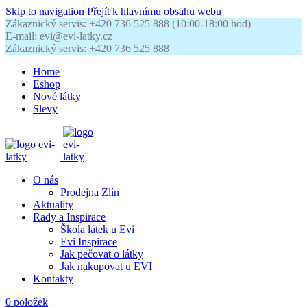
Skip to navigation
Přejít k hlavnímu obsahu webu
Zákaznický servis: +420 736 525 888 (10:00-18:00 hod)
E-mail: evi@evi-latky.cz
Zákaznický servis: +420 736 525 888
Home
Eshop
Nové látky
Slevy
O nás
Prodejna Zlín
Aktuality
Rady a Inspirace
Škola látek u Evi
Evi Inspirace
Jak pečovat o látky
Jak nakupovat u EVI
Kontakty
0
položek