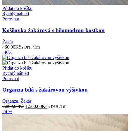
Přidat do košíku
Rychlý náhled
Porovnat
Košilovka žakárová s bílomodrou kostkou
Žakár
460,00
Kč
/1m
s DPH
-46%
Přidat do košíku
Rychlý náhled
Porovnat
Organza bílá s žakárovou výšivkou
Organza
,
Žakár
Původní
Aktuální
2.800,00
Kč
1.500,00
Kč
/1m
s DPH
cena
cena
-50%
byla:
je:
2.800,00Kč.
1.500,00Kč.