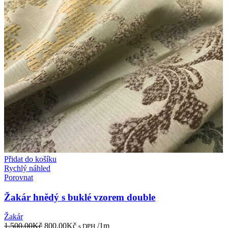
Přidat do košíku
Rychlý náhled
Porovnat
Žakár hnědý s buklé vzorem double
Žakár
Původní
Aktuální
1.500,00
Kč
800,00
Kč
/1m
s DPH