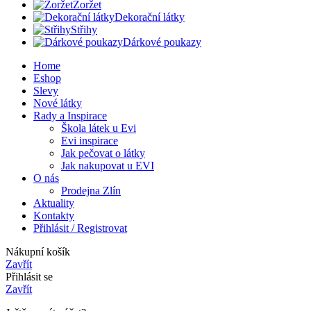
Žoržet
Dekorační látky
Střihy
Dárkové poukazy
Home
Eshop
Slevy
Nové látky
Rady a Inspirace
Škola látek u Evi
Evi inspirace
Jak pečovat o látky
Jak nakupovat u EVI
O nás
Prodejna Zlín
Aktuality
Kontakty
Přihlásit / Registrovat
Nákupní košík
Zavřít
Přihlásit se
Zavřít