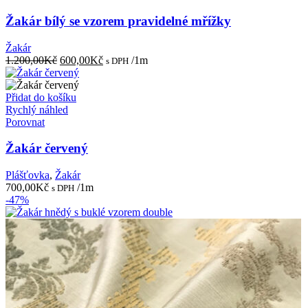
Žakár bílý se vzorem pravidelné mřížky
Žakár
Původní
Aktuální
1.200,00
Kč
600,00
Kč
/1m
s DPH
cena
cena
byla:
je:
1.200,00Kč.
600,00Kč.
Přidat do košíku
Rychlý náhled
Porovnat
Žakár červený
Plášťovka
,
Žakár
700,00
Kč
/1m
s DPH
-47%