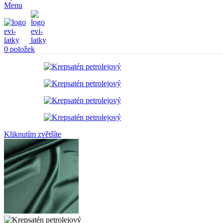
Menu
0
položek
Kliknutím zvětšíte