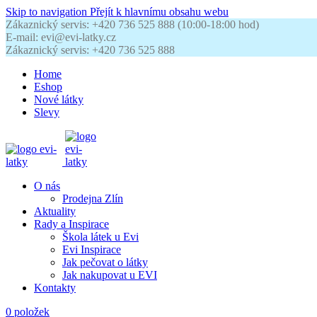
Skip to navigation
Přejít k hlavnímu obsahu webu
Zákaznický servis: +420 736 525 888 (10:00-18:00 hod)
E-mail: evi@evi-latky.cz
Zákaznický servis: +420 736 525 888
Home
Eshop
Nové látky
Slevy
O nás
Prodejna Zlín
Aktuality
Rady a Inspirace
Škola látek u Evi
Evi Inspirace
Jak pečovat o látky
Jak nakupovat u EVI
Kontakty
0
položek