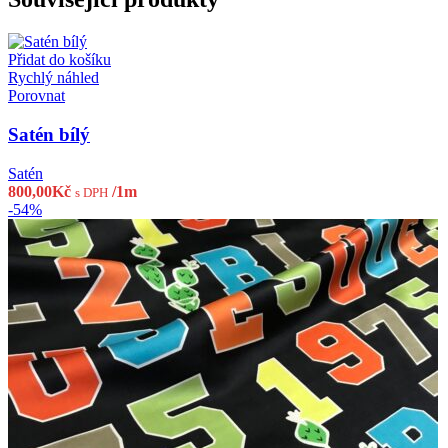
Přidat do košíku
Rychlý náhled
Porovnat
Satén bílý
Satén
800,00
Kč
/1m
s DPH
-54%