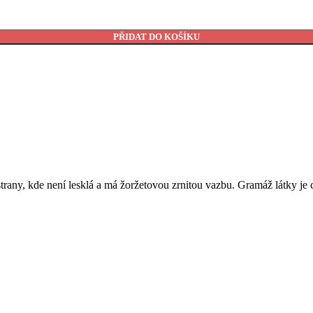
PŘIDAT DO KOŠÍKU
 strany, kde není lesklá a má žoržetovou zrnitou vazbu. Gramáž látky je