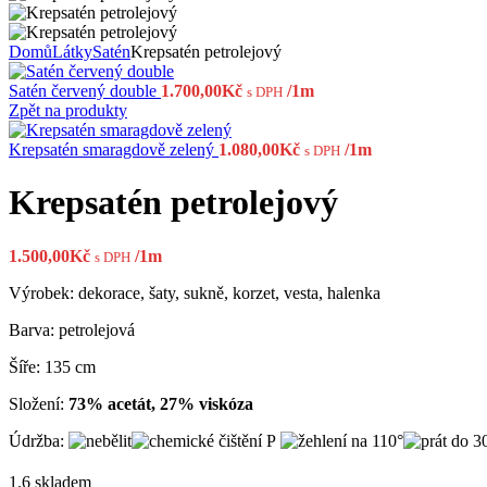
Domů
Látky
Satén
Krepsatén petrolejový
Satén červený double
1.700,00
Kč
/1m
s DPH
Zpět na produkty
Krepsatén smaragdově zelený
1.080,00
Kč
/1m
s DPH
Krepsatén petrolejový
1.500,00
Kč
/1m
s DPH
Výrobek: dekorace, šaty, sukně, korzet, vesta, halenka
Barva: petrolejová
Šíře: 135 cm
Složení:
73% acetát, 27% viskóza
Údržba:
1.6 skladem