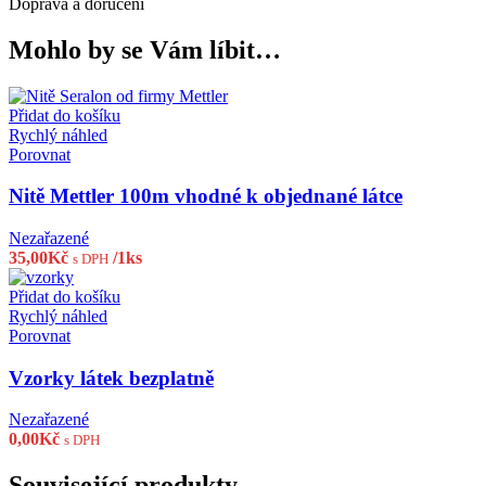
Doprava a doručení
Mohlo by se Vám líbit…
Přidat do košíku
Rychlý náhled
Porovnat
Nitě Mettler 100m vhodné k objednané látce
Nezařazené
35,00
Kč
/1ks
s DPH
Přidat do košíku
Rychlý náhled
Porovnat
Vzorky látek bezplatně
Nezařazené
0,00
Kč
s DPH
Související produkty