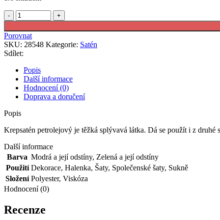
Krepsatén
petrolejový
množství
Porovnat
SKU:
28548
Kategorie:
Satén
Sdílet:
Popis
Další informace
Hodnocení (0)
Doprava a doručení
Popis
Krepsatén petrolejový je těžká splývavá látka. Dá se použít i z druhé
Další informace
Barva
Modrá a její odstíny
,
Zelená a její odstíny
Použití
Dekorace
,
Halenka
,
Šaty
,
Společenské šaty
,
Sukně
Složení
Polyester
,
Viskóza
Hodnocení (0)
Recenze