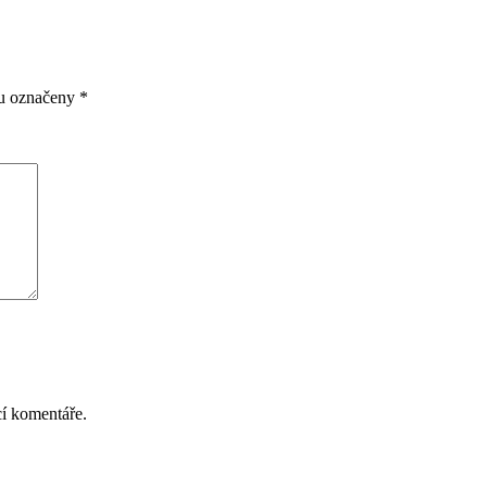
ou označeny
*
cí komentáře.